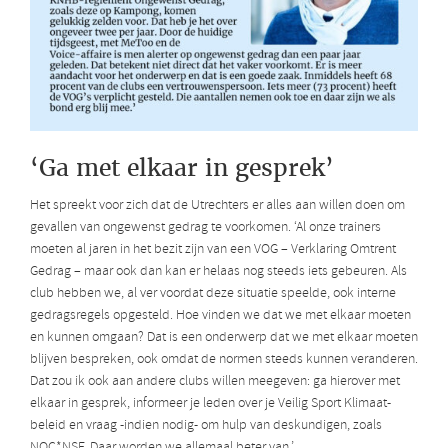
‘Ga met elkaar in gesprek’
Het spreekt voor zich dat de Utrechters er alles aan willen doen om
gevallen van ongewenst gedrag te voorkomen. ‘Al onze trainers
moeten al jaren in het bezit zijn van een VOG – Verklaring Omtrent
Gedrag – maar ook dan kan er helaas nog steeds iets gebeuren. Als
club hebben we, al ver voordat deze situatie speelde, ook interne
gedragsregels opgesteld. Hoe vinden we dat we met elkaar moeten
en kunnen omgaan? Dat is een onderwerp dat we met elkaar moeten
blijven bespreken, ook omdat de normen steeds kunnen veranderen.
Dat zou ik ook aan andere clubs willen meegeven: ga hierover met
elkaar in gesprek, informeer je leden over je Veilig Sport Klimaat-
beleid en vraag -indien nodig- om hulp van deskundigen, zoals
NOC*NSF. Daar worden we allemaal beter van.’