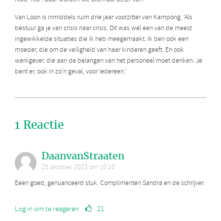
Van Loon is inmiddels ruim drie jaar voorzitter van Kampong. ‘Als
bestuur ga je van crisis naar crisis. Dit was wel een van de meest
ingewikkelde situaties die ik heb meegemaakt. Ik ben ook een
moeder, die om de veiligheid van haar kinderen geeft. En ook
werkgever, die aan de belangen van het personeel moet denken. Je
bent er, ook in zo’n geval, voor iedereen.’
1 Reactie
DaanvanStraaten
25 oktober, 2023 om 10:10
Eeen goed, genuanceerd stuk. Complimenten Sandra en de schrijver.
Log in om te reageren
21