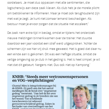
oordelaars. Je moet dus oppassen met alle sentimenten, die
logischerwijs aan deze zaak kleven. Als club heb je de morele plicht
om betrokkenen te informeren. Maar je moet ook terughoudend zijn
met wat je zegt. Je kunt niet zomaar iemand beschadigen. Als
bestuur moet je ervoor zorgen dat de situatie niet escaleert.’
De zaak nam extra tijd in beslag, omdat er tijdens het onderzoek
nieuwe meldingen binnenkwamen over de trainer. Het duurde
daardoor een jaar voordat een straf werd uitgesproken. ‘Achter de
schermen zijn we hier vrij druk mee geweest. Het is goed dat daar nu
een einde aan is gekomen. Dit was een heftige situatie, omdat de
veilige omgeving op je club in het geding is. Het is heel simpel: je wil
niet dat dit gebeurt. Nergens niet. Dus ook niet op Kampong.’