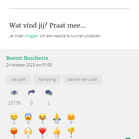
Wat vind jij? Praat mee...
Je moet
inloggen
om een reactie te kunnen plaatsen.
Reemt Borcherts
24 oktober 2023 om 07:00
de sport
Kampong
Sandra van Loon
15776
0
1
2
0
0
45
0
3
0
5
13
4