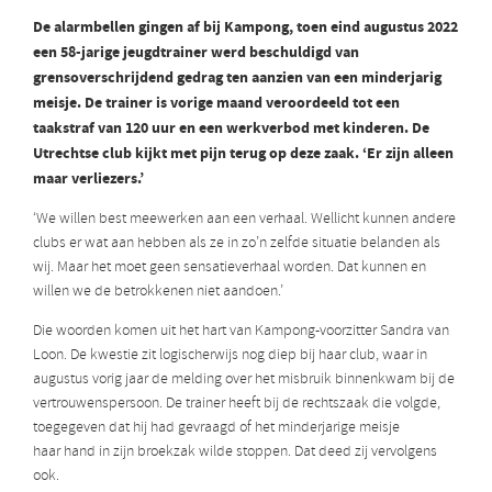
De alarmbellen gingen af bij Kampong, toen eind augustus 2022
een 58-jarige jeugdtrainer werd beschuldigd van
grensoverschrijdend gedrag ten aanzien van een minderjarig
meisje. De trainer is vorige maand veroordeeld tot een
taakstraf van 120 uur en een werkverbod met kinderen. De
Utrechtse club kijkt met pijn terug op deze zaak. ‘Er zijn alleen
maar verliezers.’
‘We willen best meewerken aan een verhaal. Wellicht kunnen andere
clubs er wat aan hebben als ze in zo’n zelfde situatie belanden als
wij. Maar het moet geen sensatieverhaal worden. Dat kunnen en
willen we de betrokkenen niet aandoen.’
Die woorden komen uit het hart van Kampong-voorzitter Sandra van
Loon. De kwestie zit logischerwijs nog diep bij haar club, waar in
augustus vorig jaar de melding over het misbruik binnenkwam bij de
vertrouwenspersoon. De trainer heeft bij de rechtszaak die volgde,
toegegeven dat hij had gevraagd of het minderjarige meisje
haar
hand in zijn broekzak wilde stoppen. Dat deed zij vervolgens
ook.