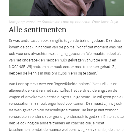
Kampong-voorzitter Sandra van Loon op haar club. Foto: Koen Suyk
Alle sentimenten
Er was ondertussen ook aangifte tegen de trainer gedaan. Daardoor
kwam de zaak in handen van de politie. ‘Vanaf dat moment was het
ook voor ons afwachten wat er ging gebeuren. We maakten deel uit
van het onderzoek en hebben hulp gekregen vanuit de KNHB en
NOC*NSF. Wij hadden hier nooit eerder mee te maken gehad. Zij
hebben de kennis in huis om clubs hierin bij te staan.’
Van Loon spreekt over een ‘ingewikkelde balans’. ‘Natuurlijk is er
allereerst de kant van het slachtoffer. Het verdriet, de angst en de
vragen of er vaker verkeerde dingen zijn gebeurd. Je wil geen paniek
veroorzaken, maar ook erger leed voorkomen. Daarnaast zijn wij ook
de werkgever van de beschuldigde trainer. Die kun je niet zomaar
veroordelen zonder dat er grondig onderzoek is gedaan. En ten slotte
heb je ook nog de andere trainers en coaches die je moet
beschermen, omdat de nuance wel eens weg kan vallen bij de snelle