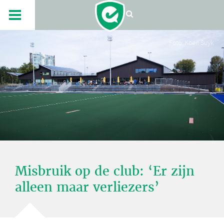
Foto: Koen Suyk
Misbruik op de club: ‘Er zijn
alleen maar verliezers’