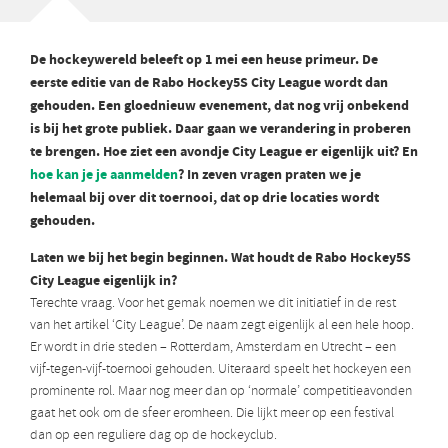
De hockeywereld beleeft op 1 mei een heuse primeur. De
eerste editie van de Rabo Hockey5S City League wordt dan
gehouden. Een gloednieuw evenement, dat nog vrij onbekend
is bij het grote publiek. Daar gaan we verandering in proberen
te brengen. Hoe ziet een avondje City League er eigenlijk uit? En
hoe kan je je aanmelden
? In zeven vragen praten we je
helemaal bij over dit toernooi, dat op drie locaties wordt
gehouden.
Laten we bij het begin beginnen. Wat houdt de Rabo Hockey5S
City League eigenlijk in?
Terechte vraag. Voor het gemak noemen we dit initiatief in de rest
van het artikel ‘City League’. De naam zegt eigenlijk al een hele hoop.
Er wordt in drie steden – Rotterdam, Amsterdam en Utrecht – een
vijf-tegen-vijf-toernooi gehouden. Uiteraard speelt het hockeyen een
prominente rol. Maar nog meer dan op ‘normale’ competitieavonden
gaat het ook om de sfeer eromheen. Die lijkt meer op een festival
dan op een reguliere dag op de hockeyclub.