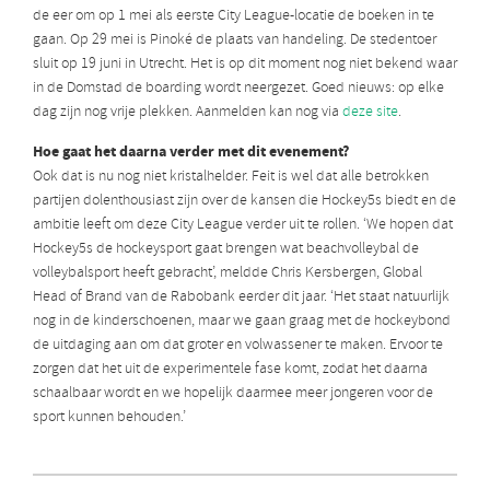
de eer om op 1 mei als eerste City League-locatie de boeken in te
gaan. Op 29 mei is Pinoké de plaats van handeling. De stedentoer
sluit op 19 juni in Utrecht. Het is op dit moment nog niet bekend waar
in de Domstad de boarding wordt neergezet. Goed nieuws: op elke
dag zijn nog vrije plekken.
Aanmelden kan nog via
deze site
.
Hoe gaat het daarna verder met dit evenement?
Ook dat is nu nog niet kristalhelder. Feit is wel dat alle betrokken
partijen dolenthousiast zijn over de kansen die Hockey5s biedt en de
ambitie leeft om deze City League verder uit te rollen. ‘We hopen dat
Hockey5s de hockeysport gaat brengen wat beachvolleybal de
volleybalsport heeft gebracht’, meldde Chris Kersbergen, Global
Head of Brand van de Rabobank eerder dit jaar. ‘Het staat natuurlijk
nog in de kinderschoenen, maar we gaan graag met de hockeybond
de uitdaging aan om dat groter en volwassener te maken. Ervoor te
zorgen dat het uit de experimentele fase komt, zodat het daarna
schaalbaar wordt en we hopelijk daarmee meer jongeren voor de
sport kunnen behouden.’