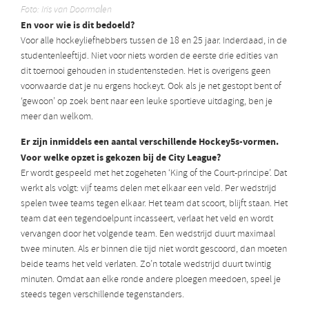
Foto: Iris van Doormalen
En voor wie is dit bedoeld?
Voor alle hockeyliefhebbers tussen de 18 en 25 jaar. Inderdaad, in de
studentenleeftijd. Niet voor niets worden de eerste drie edities van
dit toernooi gehouden in studentensteden. Het is overigens geen
voorwaarde dat je nu ergens hockeyt. Ook als je net gestopt bent of
‘gewoon’ op zoek bent naar een leuke sportieve uitdaging, ben je
meer dan welkom.
Er zijn inmiddels een aantal verschillende Hockey5s-vormen.
Voor welke opzet is gekozen bij de City League?
Er wordt gespeeld met het zogeheten ‘King of the Court-principe’. Dat
werkt als volgt: vijf teams delen met elkaar een veld. Per wedstrijd
spelen twee teams tegen elkaar. Het team dat scoort, blijft staan. Het
team dat een tegendoelpunt incasseert, verlaat het veld en wordt
vervangen door het volgende team. Een wedstrijd duurt maximaal
twee minuten. Als er binnen die tijd niet wordt gescoord, dan moeten
beide teams het veld verlaten. Zo’n totale wedstrijd duurt twintig
minuten. Omdat aan elke ronde andere ploegen meedoen, speel je
steeds tegen verschillende tegenstanders.