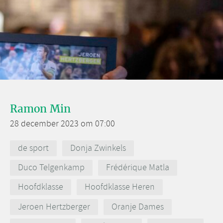
Ramon Min
28 december 2023 om 07:00
de sport
Donja Zwinkels
Duco Telgenkamp
Frédérique Matla
Hoofdklasse
Hoofdklasse Heren
Jeroen Hertzberger
Oranje Dames