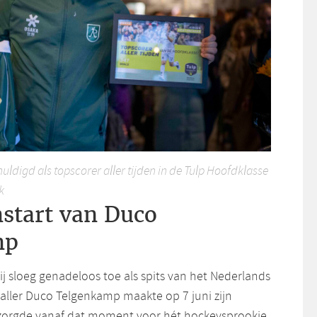
ldigd als topscorer aller tijden in de Tulp Hoofdklasse
k
start van Duco
mp
hij sloeg genadeloos toe als spits van het Nederlands
aller Duco Telgenkamp maakte op 7 juni zijn
 zorgde vanaf dat moment voor hét hockeysprookje