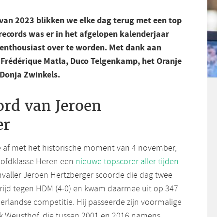
 van 2023 blikken we elke dag terug met een top
records was er in het afgelopen kalenderjaar
enthousiast over te worden. Met dank aan
 Frédérique Matla, Duco Telgenkamp, het Oranje
 Donja Zwinkels.
ord van Jeroen
er
e af met het historische moment van 4 november,
ofdklasse Heren een
nieuwe topscorer aller tijden
valler Jeroen Hertzberger scoorde die dag twee
trijd tegen HDM (4-0) en kwam daarmee uit op 347
erlandse competitie. Hij passeerde zijn voormalige
k Weusthof, die tussen 2001 en 2016 namens