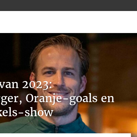
 van 2023:
ger, Oranje-goals en
kels-show