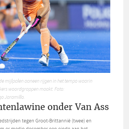
 de mijlpalen aaneen rijgen in het tempo waarin
kers woordgrappen maakt. Foto:
o Jaramillo.
tenlawine onder Van Ass
dstrijden tegen Groot-Brittannië (twee) en
wam er medio december een einde aan het