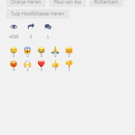
Oranje Heren
Paul van Ass
Rotterdam
Tulp Hoofdklasse Heren
4588
0
1
0
0
0
0
0
0
2
3
7
1