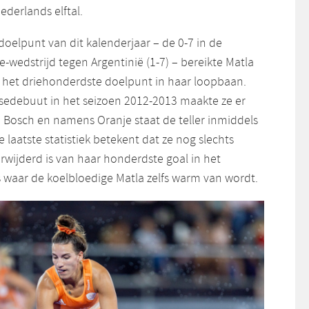
derlands elftal.
 doelpunt van dit kalenderjaar – de 0-7 in de
wedstrijd tegen Argentinië (1-7) – bereikte Matla
s het driehonderdste doelpunt in haar loopbaan.
sedebuut in het seizoen 2012-2013 maakte ze er
n Bosch en namens Oranje staat de teller inmiddels
 laatste statistiek betekent dat ze nog slechts
wijderd is van haar honderdste goal in het
ts waar de koelbloedige Matla zelfs warm van wordt.