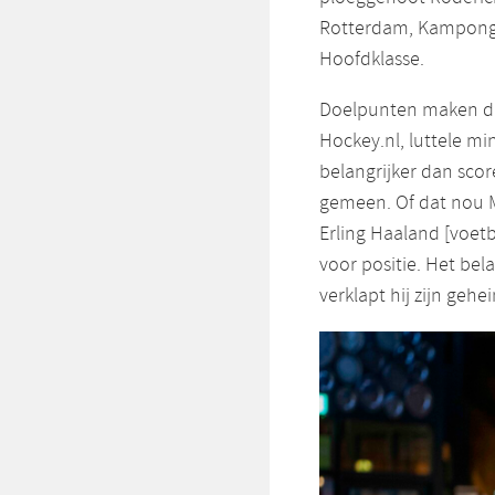
Rotterdam, Kampong 
Hoofdklasse.
Doelpunten maken dra
Hockey.nl, luttele min
belangrijker dan scor
gemeen. Of dat nou M
Erling Haaland [voetb
voor positie. Het bela
verklapt hij zijn gehe