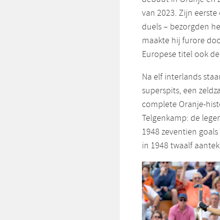
van 2023. Zijn eerste 
duels – bezorgden he
maakte hij furore doo
Europese titel ook de
Na elf interlands sta
superspits, een zeldz
complete Oranje-hist
Telgenkamp: de legen
1948 zeventien goals i
in 1948 twaalf aantek