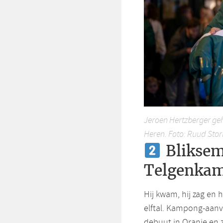
Jeroen Hertzberger gehu
Heren. Foto: Ruud Stor
Bliksem
Telgenka
Hij kwam, hij zag en 
elftal. Kampong-aanv
debuut in Oranje en