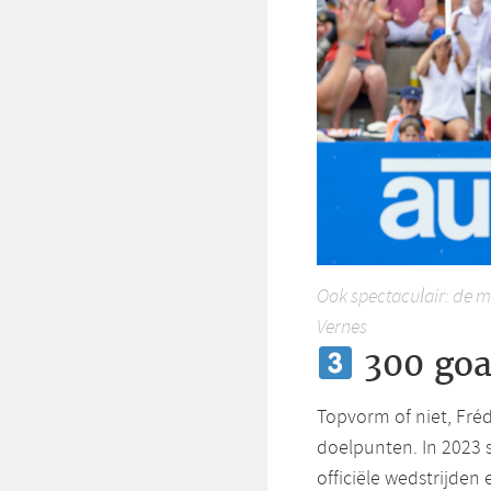
Ook spectaculair: de m
Vernes
300 goa
Topvorm of niet, Fréd
doelpunten. In 2023 
officiële wedstrijde