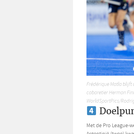
Frédérique Matla blijft
cabaretier Herman Fin
WorldSportPics/Rodrig
Doelpun
Met de Pro League-we
Argentinië (twee) k