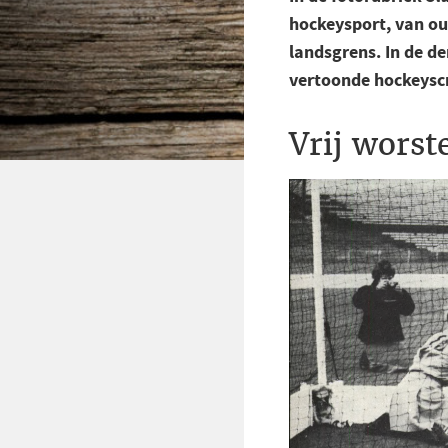
hockeysport, van oud
landsgrens. In de d
vertoonde hockeysc
Vrij worst