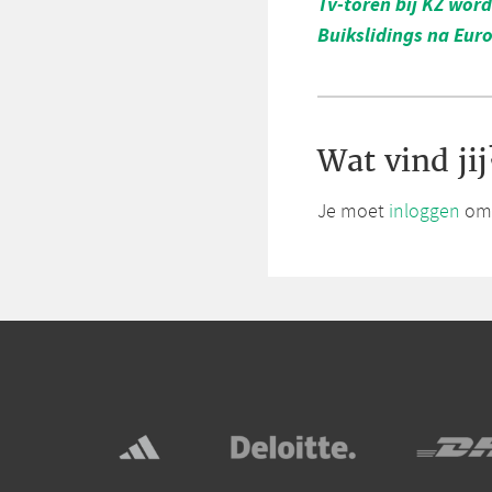
Tv-toren bij KZ word
Buikslidings na Euro
Wat vind jij
Je moet
inloggen
om 