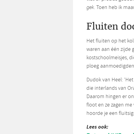
gek
. Toen heb ik maar
Fluiten do
Het fluiten op het ko
waren aan één zijde 
kostschoolmeisjes, di
ploeg aanmoedigden
Dudok van Heel: ‘Het f
die interlands van O
Daarom hingen er ond
floot en ze zagen me 
hoorde je een fluitsi
Lees ook: