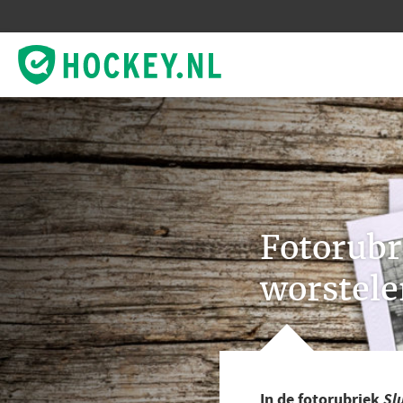
Fotorubri
worstele
In de fotorubriek
Slu