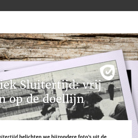
ek Sluitertijd: vrij
n op de doellijn
belichten we bijzondere foto’s uit de
itertijd