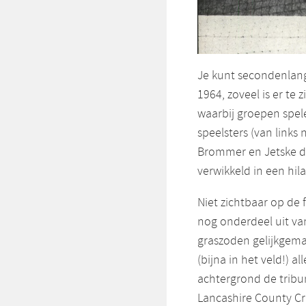
Je kunt secondenlang
1964, zoveel is er te 
waarbij groepen spele
speelsters (van links
Brommer en Jetske de 
verwikkeld in een hil
Niet zichtbaar op de
nog onderdeel uit van
graszoden gelijkgema
(bijna in het veld!) a
achtergrond de tribun
Lancashire County Cr