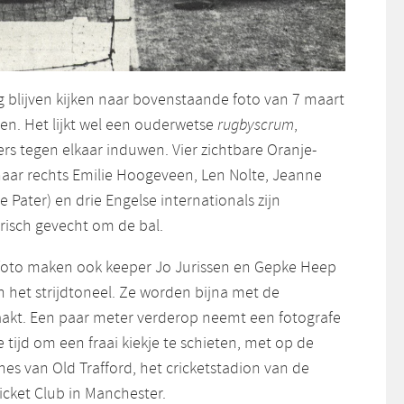
 blijven kijken naar bovenstaande foto van 7 maart
zien. Het lijkt wel een ouderwetse
rugbyscrum
,
rs tegen elkaar induwen. Vier zichtbare Oranje-
 naar rechts Emilie Hoogeveen, Len Nolte, Jeanne
Pater) en drie Engelse internationals zijn
arisch gevecht om de bal.
 foto maken ook keeper Jo Jurissen en Gepke Heep
 het strijdtoneel. Ze worden bijna met de
akt. Een paar meter verderop neemt een fotografe
lle tijd om een fraai kiekje te schieten, met op de
es van Old Trafford, het cricketstadion van de
icket Club in Manchester.