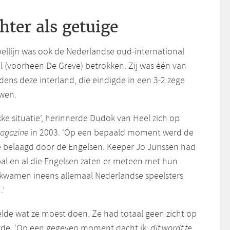
hter als getuige
oellijn was ook de Nederlandse oud-international
 (voorheen De Greve) betrokken. Zij was één van
jdens deze interland, die eindigde in een 3-2 zege
uwen.
ke situatie’, herinnerde Dudok van Heel zich op
agazine
in 2003. ‘Op een bepaald moment werd de
 belaagd door de Engelsen. Keeper Jo Jurissen had
al en al die Engelsen zaten er meteen met hun
 kwamen ineens allemaal Nederlandse speelsters
.’
elde wat ze moest doen. Ze had totaal geen zicht op
rde. ‘Op een gegeven moment dacht ik:
dit wordt te