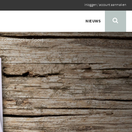
inloggen
/
account aanmaken
NIEUWS
Foto: Hockey Sport