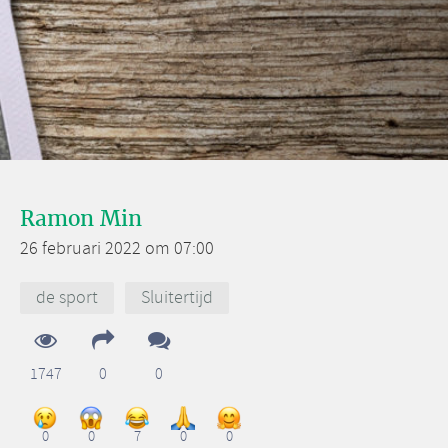
Ramon Min
26 februari 2022 om 07:00
de sport
Sluitertijd
1747
0
0
0
0
7
0
0