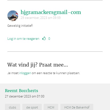
hjgramackersgmail-com
29 december, 2023 om 09:59
Geweldig initiatief!
Log in om te reageren
0
Wat vind jij? Praat mee...
Je moet
inloggen
om een reactie te kunnen plaatsen.
Reemt Borcherts
27 december 2023 om 07:00
clubs
de sport
HCM
HCM De Bakenhof