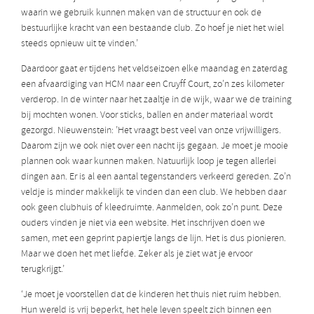
waarin we gebruik kunnen maken van de structuur en ook de
bestuurlijke kracht van een bestaande club. Zo hoef je niet het wiel
steeds opnieuw uit te vinden.’
Daardoor gaat er tijdens het veldseizoen elke maandag en zaterdag
een afvaardiging van HCM naar een Cruyff Court, zo’n zes kilometer
verderop. In de winter naar het zaaltje in de wijk, waar we de training
bij mochten wonen. Voor sticks, ballen en ander materiaal wordt
gezorgd. Nieuwenstein: ’Het vraagt best veel van onze vrijwilligers.
Daarom zijn we ook niet over een nacht ijs gegaan. Je moet je mooie
plannen ook waar kunnen maken. Natuurlijk loop je tegen allerlei
dingen aan. Er is al een aantal tegenstanders verkeerd gereden. Zo’n
veldje is minder makkelijk te vinden dan een club. We hebben daar
ook geen clubhuis of kleedruimte. Aanmelden, ook zo’n punt. Deze
ouders vinden je niet via een website. Het inschrijven doen we
samen, met een geprint papiertje langs de lijn. Het is dus pionieren.
Maar we doen het met liefde. Zeker als je ziet wat je ervoor
terugkrijgt.’
‘Je moet je voorstellen dat de kinderen het thuis niet ruim hebben.
Hun wereld is vrij beperkt, het hele leven speelt zich binnen een