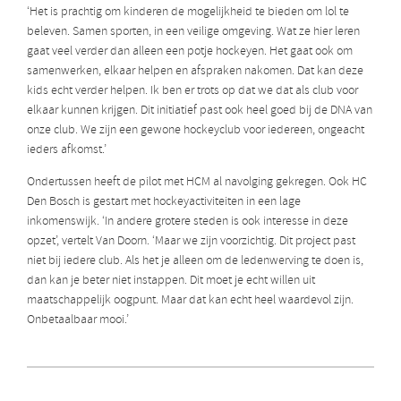
‘Het is prachtig om kinderen de mogelijkheid te bieden om lol te
beleven. Samen sporten, in een veilige omgeving. Wat ze hier leren
gaat veel verder dan alleen een potje hockeyen. Het gaat ook om
samenwerken, elkaar helpen en afspraken nakomen. Dat kan deze
kids echt verder helpen. Ik ben er trots op dat we dat als club voor
elkaar kunnen krijgen. Dit initiatief past ook heel goed bij de DNA van
onze club. We zijn een gewone hockeyclub voor iedereen, ongeacht
ieders afkomst.’
Ondertussen heeft de pilot met HCM al navolging gekregen. Ook HC
Den Bosch is gestart met hockeyactiviteiten in een lage
inkomenswijk. ‘In andere grotere steden is ook interesse in deze
opzet’, vertelt Van Doorn. ‘Maar we zijn voorzichtig. Dit project past
niet bij iedere club. Als het je alleen om de ledenwerving te doen is,
dan kan je beter niet instappen. Dit moet je echt willen uit
maatschappelijk oogpunt. Maar dat kan echt heel waardevol zijn.
Onbetaalbaar mooi.’