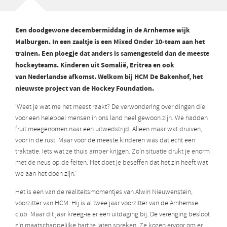
Een doodgewone decembermiddag in de Arnhemse wijk
Malburgen. In een zaaltje is een Mixed Onder 10-team aan het
trainen. Een ploegje dat anders is samengesteld dan de meeste
hockeyteams. Kinderen uit Somalië, Eritrea en ook
van Nederlandse afkomst. Welkom bij HCM De Bakenhof, het
nieuwste project van de Hockey Foundation.
‘Weet je wat me het meest raakt? De verwondering over dingen die
voor een heleboel mensen in ons land heel gewoon zijn. We hadden
fruit meegenomen naar een uitwedstrijd. Alleen maar wat druiven,
voor in de rust. Maar voor de meeste kinderen was dat echt een
traktatie. Iets wat ze thuis amper krijgen. Zo’n situatie drukt je enorm
met de neus op de feiten. Het doet je beseffen dat het zin heeft wat
we aan het doen zijn.’
Het is een van de realiteitsmomentjes van Alwin Nieuwenstein,
voorzitter van HCM. Hij is al twee jaar voorzitter van de Arnhemse
club. Maar dit jaar kreeg-ie er een uitdaging bij. De verenging besloot
z’n maatschappelijke hart te laten spreken. Ze kozen ervoor om er