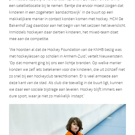
een satellietlocatie bij te nemen. Eentje die ervoor moest zorgen dat
kinderen in een zogeheten ‘aandachtswijk’ in de buurt op een
makkelijkere manier in contact konden komen met hockey. HCM De
Bakenhof zag daardoor aan het begin van het seizoen het levenslicht.
Inmiddels hockeyen daar dertien kinderen, het mixed-team doet
mee aan de competitie.
‘We hoorden al dat de Hockey Foundation van de KNHB bezig was
met hockeylessen op scholen in Arnhem-Zuid’, vertelt Nieuwenstein.
‘Op dat moment ging bij ons een lichtje branden. Op welke manier
konden we zelf iets betekenen voor die kinderen, die uit zichzelf niet
zo snel bij een hockeyclub terechtkomen. Er is veel armoede aan
deze kant van de stad. Als club die toevallig in de buurt ligt, kunnen
we daar een sociale bijdrage aan leveren. Hockey blijft immers een
dure sport, waar je niet zo makkelijk instapt.’