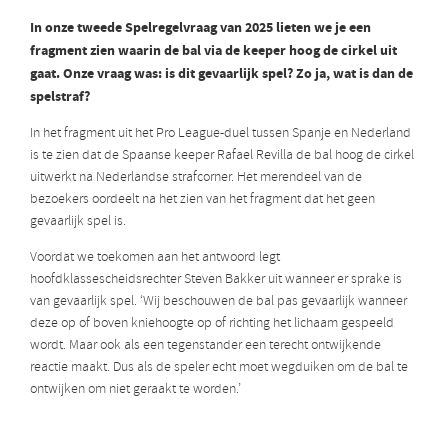
In onze tweede Spelregelvraag van 2025 lieten we je een
fragment zien waarin de bal via de keeper hoog de cirkel uit
gaat. Onze vraag was: is dit gevaarlijk spel? Zo ja, wat is dan de
spelstraf?
In het fragment uit het Pro League-duel tussen Spanje en Nederland
is te zien dat de Spaanse keeper Rafael Revilla de bal hoog de cirkel
uitwerkt na Nederlandse strafcorner. Het merendeel van de
bezoekers oordeelt na het zien van het fragment dat het geen
gevaarlijk spel is.
Voordat we toekomen aan het antwoord legt
hoofdklassescheidsrechter Steven Bakker uit wanneer er sprake is
van gevaarlijk spel. ‘Wij beschouwen de bal pas gevaarlijk wanneer
deze op of boven kniehoogte op of richting het lichaam gespeeld
wordt. Maar ook als een tegenstander een terecht ontwijkende
reactie maakt. Dus als de speler echt moet wegduiken om de bal te
ontwijken om niet geraakt te worden.’