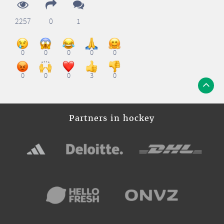
2257
0
1
0
0
0
0
0
0
0
0
3
0
Partners in hockey