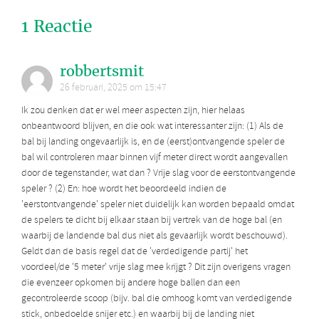
1 Reactie
robbertsmit
26 februari, 2025 om 15:47
Ik zou denken dat er wel meer aspecten zijn, hier helaas
onbeantwoord blijven, en die ook wat interessanter zijn: (1) Als de
bal bij landing ongevaarlijk is, en de (eerst)ontvangende speler de
bal wil controleren maar binnen vijf meter direct wordt aangevallen
door de tegenstander, wat dan ? Vrije slag voor de eerstontvangende
speler ? (2) En: hoe wordt het beoordeeld indien de
'eerstontvangende' speler niet duidelijk kan worden bepaald omdat
de spelers te dicht bij elkaar staan bij vertrek van de hoge bal (en
waarbij de landende bal dus niet als gevaarlijk wordt beschouwd).
Geldt dan de basis regel dat de 'verdedigende partij' het
voordeel/de '5 meter' vrije slag mee krijgt ? Dit zijn overigens vragen
die evenzeer opkomen bij andere hoge ballen dan een
gecontroleerde scoop (bijv. bal die omhoog komt van verdedigende
stick, onbedoelde snijer etc.) en waarbij bij de landing niet