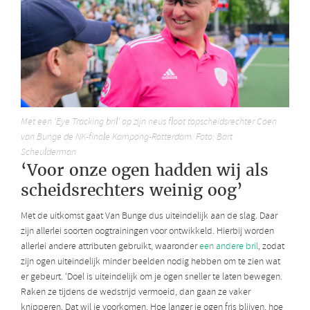
Met een ‘Eye Tracking bril’ op zijn neus floot topscheidsrechter Coen
van Bunge de NK-finale Kampong-Rotterdam. Foto: Bart
Scheulderman
‘Voor onze ogen hadden wij als
scheidsrechters weinig oog’
Met de uitkomst gaat Van Bunge dus uiteindelijk aan de slag. Daar
zijn allerlei soorten oogtrainingen voor ontwikkeld. Hierbij worden
allerlei andere attributen gebruikt, waaronder
een andere bril
, zodat
zijn ogen uiteindelijk minder beelden nodig hebben om te zien wat
er gebeurt. ‘Doel is uiteindelijk om je ogen sneller te laten bewegen.
Raken ze tijdens de wedstrijd vermoeid, dan gaan ze vaker
knipperen. Dat wil je voorkomen. Hoe langer je ogen fris blijven, hoe