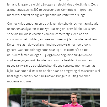
iemand knippert, sluit hij zijn ogen en ziet hij dus tijdelijk niets. Zelfs
al duurt dat slechts 200 microseconden. Gemiddeld knippert een
mens wel tien tot dertig keer per minuut, vertelt Van Bunge.
Om het knippergedrag en de blik van de scheidsrechter nauwkeurig
te kunnen analyseren, is de Eye Tracking bril ontwikkeld. Dit is een
speciale bril die is voorzien van drie cameraatjes: één aan de
voorkant in het midden, en twee aan weerszijden van de neusklem.
De camera aan de voorkant filmt het punt waar het hoofd op is
gericht, waar de brildrager dus naar kijkt. De camera’s op de
neusklem filmen de ogen. Zij leggen de oogknipperingen en de
oogbewegingen vast. Aan de hand van de beelden kan worden
nagegaan waar de scheidsrechter tijdens concrete momenten naar
kijkt. ‘Naar de bal, naar de speler, naar de omgeving of misschien wel
heel ergens anders naar’, begint Van Bunge zijn uitleg over het
moderne apparaat.