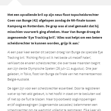
Met een opvallende bril op zijn neus floot topscheidsrechter
Coen van Bunge (42) afgelopen zondag de NK-finale tussen
Kampong en Rotterdam. De grap was al snel gemaakt dat hij
misschien vuurwerk ging afsteken. Maar Van Bunge droeg de
zogenoemde ‘Eye Tracking bril’. ‘Alles wat helpt om een betere
scheidsrechter te kunnen worden, grijp ik aan.’
Al een paar keer eerder dit seizoen droeg Van Bunge de speciale Eye
Tracking bril. ‘Richting
Parijs
wil ik het beste uit mezelf halen’,
verklaart de ervaren scheidsrechter, die over twee maanden begint
aan zijn derde Olympische Spelen (26 juli–11 augustus). Drie jaar
geleden, in Tokio, floot Van Bunge de finale van het mannentoernooi:
België-Australië.
De ogen zijn voor een scheidsrechter essentieel. Door te registreren
wat er op het veld gebeurt, is het hoofd in staat om te besluiten wel
of niet op de fluit te blazen. Maar bijvoorbeeld oogknipperingen
en/of oogbewegingen (zogenoemde saccades) belemmeren een
scheidsrechter om de wedstrijd volledig te registreren. Elke keer als