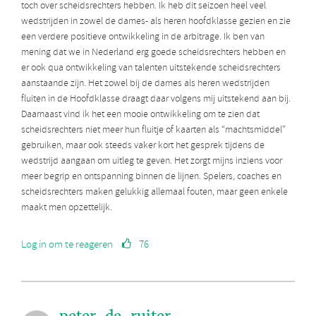
toch over scheidsrechters hebben. Ik heb dit seizoen heel veel
wedstrijden in zowel de dames- als heren hoofdklasse gezien en zie
een verdere positieve ontwikkeling in de arbitrage. Ik ben van
mening dat we in Nederland erg goede scheidsrechters hebben en
er ook qua ontwikkeling van talenten uitstekende scheidsrechters
aanstaande zijn. Het zowel bij de dames als heren wedstrijden
fluiten in de Hoofdklasse draagt daar volgens mij uitstekend aan bij.
Daarnaast vind ik het een mooie ontwikkeling om te zien dat
scheidsrechters niet meer hun fluitje of kaarten als “machtsmiddel”
gebruiken, maar ook steeds vaker kort het gesprek tijdens de
wedstrijd aangaan om uitleg te geven. Het zorgt mijns inziens voor
meer begrip en ontspanning binnen de lijnen. Spelers, coaches en
scheidsrechters maken gelukkig allemaal fouten, maar geen enkele
maakt men opzettelijk.
Log in om te reageren
76
peter-de-ruiter