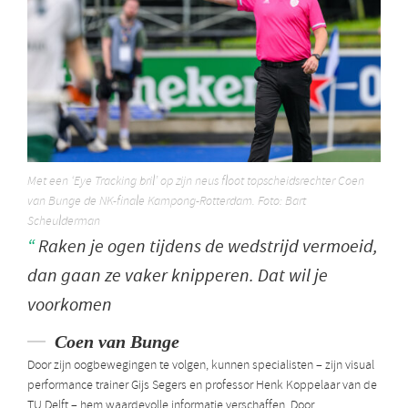
Met een ‘Eye Tracking bril’ op zijn neus floot topscheidsrechter Coen
van Bunge de NK-finale Kampong-Rotterdam. Foto: Bart
Scheulderman
Raken je ogen tijdens de wedstrijd vermoeid,
dan gaan ze vaker knipperen. Dat wil je
voorkomen
Coen van Bunge
Door zijn oogbewegingen te volgen, kunnen specialisten – zijn visual
performance trainer Gijs Segers en professor Henk Koppelaar van de
TU Delft – hem waardevolle informatie verschaffen. Door