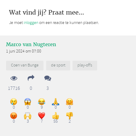
Wat vind jij? Praat mee...
Je moet
inloggen
om een reactie te kunnen plaatsen.
Marco van Nugteren
1 juni 2024 om 07:00
Coen van Bunge
de sport
play-offs
17716
0
3
0
0
9
0
0
0
3
7
55
2