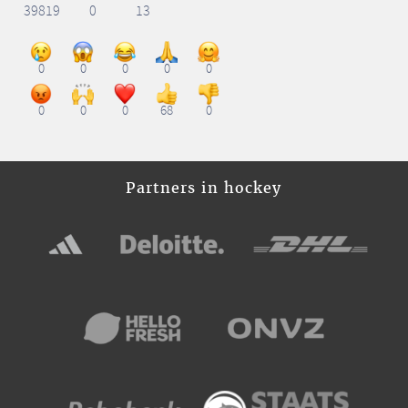
39819
0
13
0
0
0
0
0
0
0
0
68
0
Partners in hockey