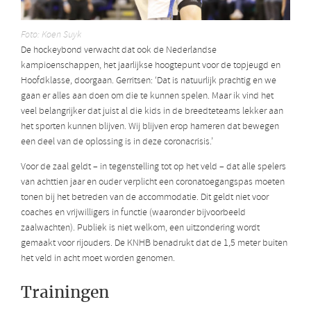
Foto: Koen Suyk
De hockeybond verwacht dat ook de Nederlandse
kampioenschappen, het jaarlijkse hoogtepunt voor de topjeugd en
Hoofdklasse, doorgaan. Gerritsen: ‘Dat is natuurlijk prachtig en we
gaan er alles aan doen om die te kunnen spelen. Maar ik vind het
veel belangrijker dat juist al die kids in de breedteteams lekker aan
het sporten kunnen blijven. Wij blijven erop hameren dat bewegen
een deel van de oplossing is in deze coronacrisis.’
Voor de zaal geldt – in tegenstelling tot op het veld – dat alle spelers
van achttien jaar en ouder verplicht een coronatoegangspas moeten
tonen bij het betreden van de accommodatie. Dit geldt niet voor
coaches en vrijwilligers in functie (waaronder bijvoorbeeld
zaalwachten). Publiek is niet welkom, een uitzondering wordt
gemaakt voor rijouders. De KNHB benadrukt dat de 1,5 meter buiten
het veld in acht moet worden genomen.
Trainingen