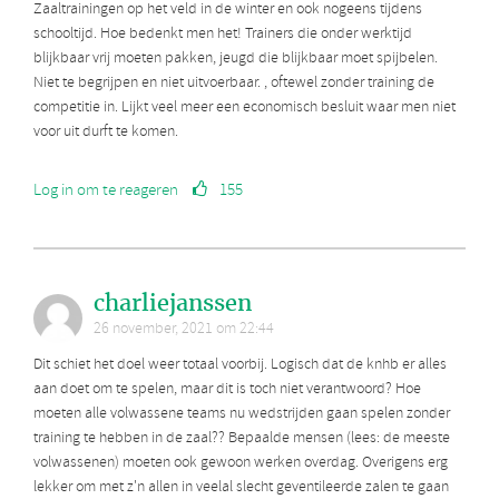
Zaaltrainingen op het veld in de winter en ook nogeens tijdens
schooltijd. Hoe bedenkt men het! Trainers die onder werktijd
blijkbaar vrij moeten pakken, jeugd die blijkbaar moet spijbelen.
Niet te begrijpen en niet uitvoerbaar. , oftewel zonder training de
competitie in. Lijkt veel meer een economisch besluit waar men niet
voor uit durft te komen.
Log in om te reageren
155
charliejanssen
26 november, 2021 om 22:44
Dit schiet het doel weer totaal voorbij. Logisch dat de knhb er alles
aan doet om te spelen, maar dit is toch niet verantwoord? Hoe
moeten alle volwassene teams nu wedstrijden gaan spelen zonder
training te hebben in de zaal?? Bepaalde mensen (lees: de meeste
volwassenen) moeten ook gewoon werken overdag. Overigens erg
lekker om met z'n allen in veelal slecht geventileerde zalen te gaan