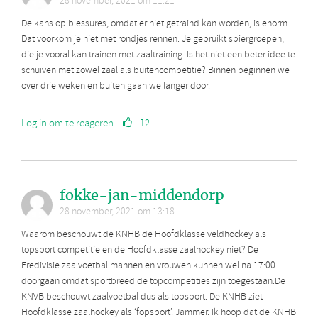
28 november, 2021 om 11:21
De kans op blessures, omdat er niet getraind kan worden, is enorm.
Dat voorkom je niet met rondjes rennen. Je gebruikt spiergroepen,
die je vooral kan trainen met zaaltraining. Is het niet een beter idee te
schuiven met zowel zaal als buitencompetitie? Binnen beginnen we
over drie weken en buiten gaan we langer door.
Log in om te reageren
12
fokke-jan-middendorp
28 november, 2021 om 13:18
Waarom beschouwt de KNHB de Hoofdklasse veldhockey als
topsport competitie en de Hoofdklasse zaalhockey niet? De
Eredivisie zaalvoetbal mannen en vrouwen kunnen wel na 17:00
doorgaan omdat sportbreed de topcompetities zijn toegestaan.De
KNVB beschouwt zaalvoetbal dus als topsport. De KNHB ziet
Hoofdklasse zaalhockey als ‘fopsport’. Jammer. Ik hoop dat de KNHB