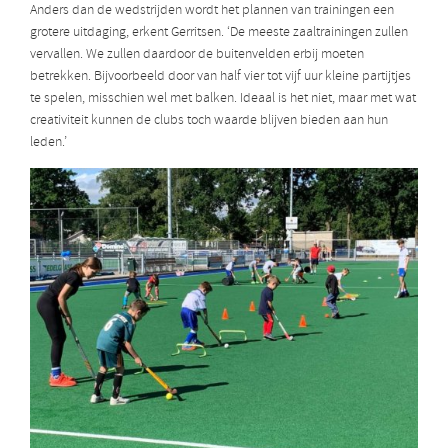
Anders dan de wedstrijden wordt het plannen van trainingen een
grotere uitdaging, erkent Gerritsen. ‘De meeste zaaltrainingen zullen
vervallen. We zullen daardoor de buitenvelden erbij moeten
betrekken. Bijvoorbeeld door van half vier tot vijf uur kleine partijtjes
te spelen, misschien wel met balken. Ideaal is het niet, maar met wat
creativiteit kunnen de clubs toch waarde blijven bieden aan hun
leden.’