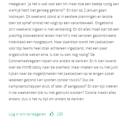
meegeven: ‘ja het is wel voor een NK maar doe een beetje rustig aan
want je hebt niet genoeg getraind?’ En dan op 2 januari gaan
hockeyen. Dit weekend stond al in eerdere planningen en leidde
toen tot ophef omdat het volgt op een vakantieweek. Ongetraind
zo’n weekend ingaan is niet verstandig. En dit alles moet dan tot een
prachtig slotweekend leiden met NK’s met senioren gecombineerd.
Inderdaad een hoogtepunt. Maar daardoor wordt het zaalseizoen
voor top teams heel strak achtereen ingepland, met een paar
ongebruikte weken erna. Is dat nu dan nog nodig? De
Coronamaatregelen nopen ons anders te denken. En ik ben lovend
over de KNHB lobby naar de overheid. Maar moeten we nu niet juist
kijken naar de mogelijkheden het zaalseizoen op te lengen zodat
iedereen gezond kan sporten zonder risico’s? Dus de
kampioenschappen eruit, of later, of aangepast? En dan tijd creëren
in de weekenden die nu niet gebruikt worden? Corona maakt alles
anders, dus is het nu tijd om anders te denken.
Log in om te reageren
135