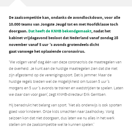
De zaalcompetitie kan, ondanks de avondlockdown, voor alle
10.000 teams van Jongste Jeugd tot en met Hoofdklasse toch
doorgaan.
Dat heeft de KNHB bekendgemaakt
, nadat het
kabinet vrijdagavond besloot dat Nederland vanaf zondag 28
november vanaf 5 uur ’s avonds grotendeels dicht
gaat vanwege het oplaaiende coronavirus.
‘We volgen vanaf dag één van deze coronacrisis de maatregelen van
de overheid. Je kunt aan de huidige maatregelen zien dat die niet
zijn afgestemd op de verenigingssport. Dat is jammer. Maar de
huidige regels bieden wel de mogelijkheid om tussen 5 uur ’s
morgens en 5 uur ’s avonds te trainen en wedstrijden te spelen. Laten
we daar dan voor gaan’, zegt KNHB-directeur Erik Gerritsen.
Hij benadrukt het belang van sport. ‘Net als onderwijs is ook sporten
goed voor kinderen. Onze kids smachten naar zaalhockey. Vorig
seizoen kon dat niet doorgaan, dus laten we nu alles in het werk
stellen om de zaalcompetitie wel te kunnen spelen.’