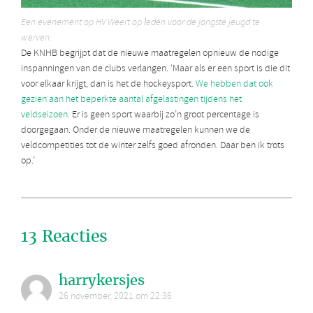
Een evenement op HV Weert op leden voor de jongste jeugd te
werven.
De KNHB begrijpt dat de nieuwe maatregelen opnieuw de nodige
inspanningen van de clubs verlangen. ‘Maar als er een sport is die dit
voor elkaar krijgt, dan is het de hockeysport.
We hebben dat ook
gezien aan het beperkte aantal afgelastingen tijdens het
veldseizoen.
Er is geen sport waarbij zo’n groot percentage is
doorgegaan. Onder de nieuwe maatregelen kunnen we de
veldcompetities tot de winter zelfs goed afronden. Daar ben ik trots
op.’
13 Reacties
harrykersjes
26 november, 2021 om 22:36