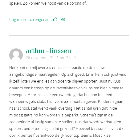
spelen. Zo komen we nooit van de corona af..
Log in om te reageren
99
arthur-linssen
26 november, 2021 om 23:40
Het komt op mij over als een snelle reactie op de nieuw
aangekondigde maatregelen. Op zich goed. En in kern ook juist vind
ik zelf: laten we er alles aan doen te blijven sporten. Juist nu. Dus
daarom een beroep op de inventiviteit van clubs om hier in mee te
bewegen. Maar, als je er een tweede gedachte aan besteedt
wanneer wij als clubs hier vorm aan moeten geven: Kinderen gaan
naar school, staf werkt vaak overdag. Het aantal uren dat in de
middag getraind kan worden is beperkt. Schema’s zijn in de
zaalperiode al lastig samen te stellen, dus dat wordt wedstrijden
spelen zonder training. Is dat gezond? Hoeveel blessures levert dat
op? Ik ben zelf verantwoordelijk voor top teams. Moet ik ze