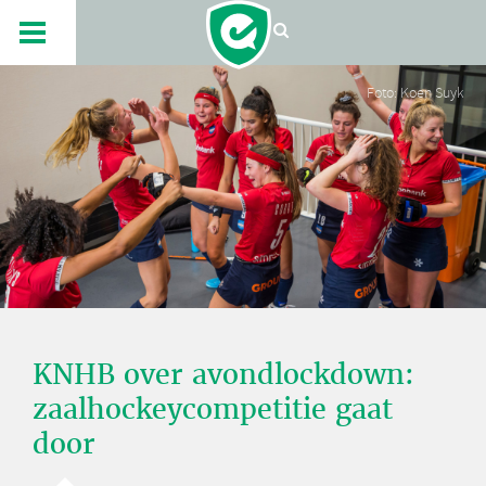
Foto: Koen Suyk
KNHB over avondlockdown:
zaalhockeycompetitie gaat
door