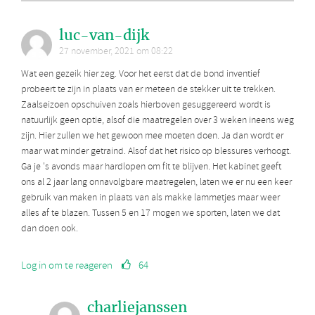
luc-van-dijk
27 november, 2021 om 08:22
Wat een gezeik hier zeg. Voor het eerst dat de bond inventief
probeert te zijn in plaats van er meteen de stekker uit te trekken.
Zaalseizoen opschuiven zoals hierboven gesuggereerd wordt is
natuurlijk geen optie, alsof die maatregelen over 3 weken ineens weg
zijn. Hier zullen we het gewoon mee moeten doen. Ja dan wordt er
maar wat minder getraind. Alsof dat het risico op blessures verhoogt.
Ga je 's avonds maar hardlopen om fit te blijven. Het kabinet geeft
ons al 2 jaar lang onnavolgbare maatregelen, laten we er nu een keer
gebruik van maken in plaats van als makke lammetjes maar weer
alles af te blazen. Tussen 5 en 17 mogen we sporten, laten we dat
dan doen ook.
Log in om te reageren
64
charliejanssen