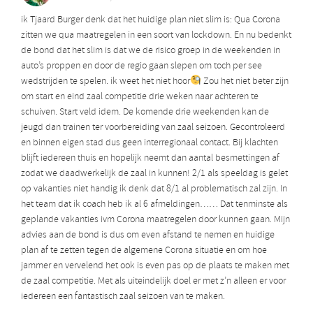
ik Tjaard Burger denk dat het huidige plan niet slim is: Qua Corona
zitten we qua maatregelen in een soort van lockdown. En nu bedenkt
de bond dat het slim is dat we de risico groep in de weekenden in
auto’s proppen en door de regio gaan slepen om toch per see
wedstrijden te spelen. ik weet het niet hoor
Zou het niet beter zijn
om start en eind zaal competitie drie weken naar achteren te
schuiven. Start veld idem. De komende drie weekenden kan de
jeugd dan trainen ter voorbereiding van zaal seizoen. Gecontroleerd
en binnen eigen stad dus geen interregionaal contact. Bij klachten
blijft iedereen thuis en hopelijk neemt dan aantal besmettingen af
zodat we daadwerkelijk de zaal in kunnen! 2/1 als speeldag is gelet
op vakanties niet handig ik denk dat 8/1 al problematisch zal zijn. In
het team dat ik coach heb ik al 6 afmeldingen…… Dat tenminste als
geplande vakanties ivm Corona maatregelen door kunnen gaan. Mijn
advies aan de bond is dus om even afstand te nemen en huidige
plan af te zetten tegen de algemene Corona situatie en om hoe
jammer en vervelend het ook is even pas op de plaats te maken met
de zaal competitie. Met als uiteindelijk doel er met z’n alleen er voor
iedereen een fantastisch zaal seizoen van te maken.