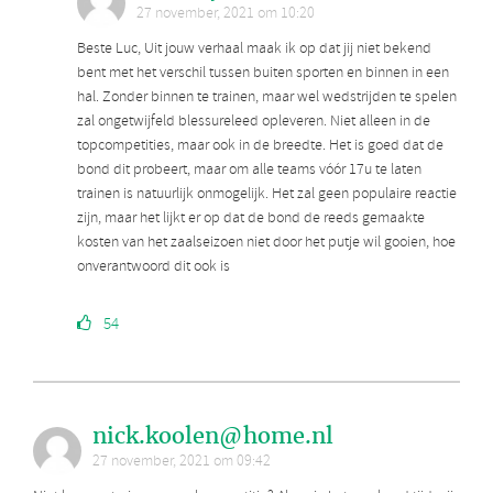
27 november, 2021 om 10:20
Beste Luc, Uit jouw verhaal maak ik op dat jij niet bekend
bent met het verschil tussen buiten sporten en binnen in een
hal. Zonder binnen te trainen, maar wel wedstrijden te spelen
zal ongetwijfeld blessureleed opleveren. Niet alleen in de
topcompetities, maar ook in de breedte. Het is goed dat de
bond dit probeert, maar om alle teams vóór 17u te laten
trainen is natuurlijk onmogelijk. Het zal geen populaire reactie
zijn, maar het lijkt er op dat de bond de reeds gemaakte
kosten van het zaalseizoen niet door het putje wil gooien, hoe
onverantwoord dit ook is
54
nick.koolen@home.nl
27 november, 2021 om 09:42