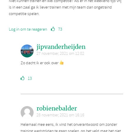
Niet kunnen trainen en wel competitie? Als er in het weekend tijd vrij
is in een zaal ga ik liever trainen met mijn team dan ongetraind
competitie spelen.
Log in om te reageren
73
jipvanderheijden
27 november, 2021 om 12:02
Zo dacht ik er ook over
13
robienebalder
28 november, 2021 om 16:16
Helemaal mee eens, ik vind het onverantwoord om zonder
training wedstrijden te gaan spelen, op het veld mag het niet,