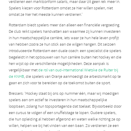
verdienen een marktconform salaris, maar daar zit geen rek meer in.
Spelers kiezen voor Rotterdam omdat ze hier willen spelen, niet
omdat ze hier het meeste kunnen verdienen.’
Rotterdam biedt spelers meer dan alleen een financiële vergoeding.
De club reikt spelers handvatten aan waarmee zij kunnen investeren
in hun maatschappelijke carrière, iets waar ze hun hele leven profijt
van hebben zodra ze hun stick aan de wilgen hangen. Dit seizoen
introduceerde Rotterdam een duale coach: een specialist die spelers
begeleidt in het opbouwen van hun carrière buiten het hockey en die
hen wijst op de verschillende mogelijkheden. Deze aanpak is
vergelijkbaar met
de rol van oud-international Wietske de Ruiter bij
de KNHB
, die spelers van Oranje aanmoedigt de arbeidsmarkt op te
gaan en zich voor te bereiden op de toekomst buiten de sport.
Bressers: ‘Hockey staat bij ons op nummer één, maar wij moedigen
spelers aan om actief te investeren in hun maatschappelijke
loopbaan, zolang hun topsportagenda dat toelaat. Bijvoorbeeld door
een cursus te volgen of een snuffelstage te lopen. Oudere spelers,
die hun opleiding al hebben afgerond en weten welke richting ze op
willen, helpen we bij het vinden van een baan. Zo verdienen ze een