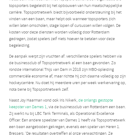
topsporters begeleidt bij het opbouwen van hun maatschappelijke
carrière. Topsportnetwerk biedt bijvoorbeeld ondersteuning bij het
vinden van een baan, maar helpt ook wanneer topsporters zich
willen laten omscholen, stage lopen of cursussen willen volgen. De
kosten voor deze diensten worden volledig door Rotterdam
gedragen, zodat spelers zelf niets hoeven te betalen voor deze
begeleiding.
De aanpak werpt zijn vruchten af: verschillende spelers hebben via
de businessclub of Topsportnetwerk al een baan gevonden. Zo
rondde international Thijs van Dam in 2018 zijn MBO-opleiding
commerciële economie af, maar richtte hij zich daarna volledig op zijn
hockeycarrière. Nu doet hij meerdere uren per week werkervaring op,
nota bene bij Topsportnetwerk zelf.
Naast Joy Haarman vond ook Iris Nikerk,
de onlangs gestopte
keepster van Dames 1
, via de businessclub van Rotterdam een baan.
Zij werkt nu bij LBC Tank Terminals, als Operational Excellence
Officer. Een andere speelster van Dames 1 heeft via Topsportnetwerk
een baan aangeboden gekregen, evenals een speler van Heren 1.
Bressers: ‘De resultaten overtreffen al onze verwachtingen. Ze