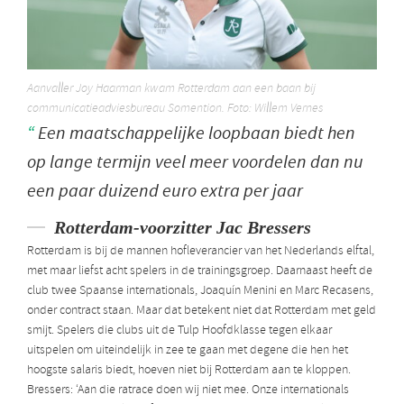
Aanvaller Joy Haarman kwam Rotterdam aan een baan bij
communicatieadviesbureau Somention. Foto: Willem Vernes
Een maatschappelijke loopbaan biedt hen
op lange termijn veel meer voordelen dan nu
een paar duizend euro extra per jaar
Rotterdam-voorzitter Jac Bressers
Rotterdam is bij de mannen hofleverancier van het Nederlands elftal,
met maar liefst acht spelers in de trainingsgroep. Daarnaast heeft de
club twee Spaanse internationals, Joaquín Menini en Marc Recasens,
onder contract staan. Maar dat betekent niet dat Rotterdam met geld
smijt. Spelers die clubs uit de Tulp Hoofdklasse tegen elkaar
uitspelen om uiteindelijk in zee te gaan met degene die hen het
hoogste salaris biedt, hoeven niet bij Rotterdam aan te kloppen.
Bressers: ‘Aan die ratrace doen wij niet mee. Onze internationals