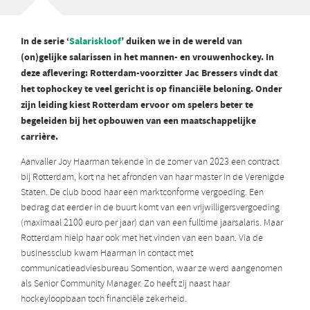
In de serie ‘
Salariskloof
’ duiken we in de wereld van
(on)gelijke salarissen in het mannen- en vrouwenhockey. In
deze aflevering: Rotterdam-voorzitter Jac Bressers vindt dat
het tophockey te veel gericht is op financiële beloning. Onder
zijn leiding kiest Rotterdam ervoor om spelers beter te
begeleiden bij het opbouwen van een maatschappelijke
carrière.
Aanvaller Joy Haarman tekende in de zomer van 2023 een contract
bij Rotterdam, kort na het afronden van haar master in de Verenigde
Staten. De club bood haar een marktconforme vergoeding. Een
bedrag dat eerder in de buurt komt van een vrijwilligersvergoeding
(maximaal 2100 euro per jaar) dan van een fulltime jaarsalaris. Maar
Rotterdam hielp haar ook met het vinden van een baan. Via de
businessclub kwam Haarman in contact met
communicatieadviesbureau Somention, waar ze werd aangenomen
als Senior Community Manager. Zo heeft zij naast haar
hockeyloopbaan toch financiële zekerheid.