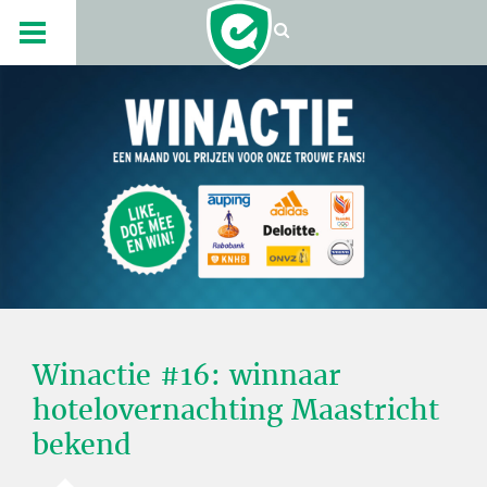
Winactie #16: winnaar
hotelovernachting Maastricht
bekend