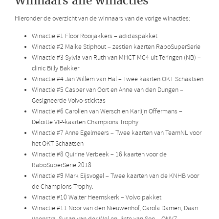
Winnaars alle winacties
Hieronder de overzicht van de winnaars van de vorige winacties:
Winactie #1 Floor Rooijakkers – adidaspakket
Winactie #2 Maike Stiphout – zestien kaarten RaboSuperSerie
Winactie #3 Sylvia van Ruth van MHCT MC4 uit Teringen (NB) –
clinic Billy Bakker
Winactie #4 Jan Willem van Hal – Twee kaarten OKT Schaatsen
Winactie #5 Casper van Oort en Anne van den Dungen –
Gesigneerde Volvo-sticktas
Winactie #6 Carolien van Wersch en Karlijn Offermans –
Deloitte VIP-kaarten Champions Trophy
Winactie #7 Anne Egelmeers – Twee kaarten van TeamNL voor
het OKT Schaatsen
Winactie #8 Quirine Verbeek – 16 kaarten voor de
RaboSuperSerie 2018
Winactie #9 Mark Eijsvogel – Twee kaarten van de KNHB voor
de Champions Trophy.
Winactie #10 Walter Heemskerk – Volvo pakket
Winactie #11 Noor van den Nieuwenhof, Carola Damen, Daan