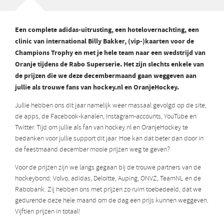
Een complete adidas-uitrusting, een hotelovernachting, een
clinic van international Billy Bakker, (vip-)kaarten voor de
Champions Trophy en met je hele team naar een wedstrijd van
Oranje tijdens de Rabo Superserie. Het zijn slechts enkele van
de prijzen die we deze decembermaand gaan weggeven aan
jullie als trouwe fans van hockey.nl en OranjeHockey.
Jullie hebben ons dit jaar namelijk weer massaal gevolgd op de site,
de apps, de Facebook-kanalen, Instagram-accounts, YouTube en
Twitter. Tijd om jullie als fan van hockey.nl en OranjeHockey te
bedanken voor jullie support dit jaar. Hoe kan dat beter dan door in
de feestmaand december mooie prijzen weg te geven?
Voor de prijzen zijn we langs gegaan bij de trouwe partners van de
hockeybond: Volvo, adidas, Deloitte, Auping, ONVZ, TeamNL en de
Rabobank. Zij hebben ons met prijzen zo ruim toebedeeld, dat we
gedurende deze hele maand om de dag een prijs kunnen weggeven.
Vijftien prijzen in totaal!