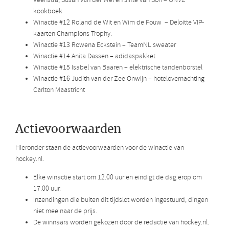
Veenstra, Susan van der Wel en Jinte van Son – ONVZ
kookboek
Winactie #12 Roland de Wit en Wim de Fouw – Deloitte VIP-
kaarten Champions Trophy.
Winactie #13 Rowena Eckstein – TeamNL sweater
Winactie #14 Anita Dassen – adidaspakket
Winactie #15 Isabel van Baaren – elektrische tandenborstel
Winactie #16 Judith van der Zee Onwijn – hotelovernachting
Carlton Maastricht
Actievoorwaarden
Hieronder staan de actievoorwaarden voor de winactie van
hockey.nl.
Elke winactie start om 12.00 uur en eindigt de dag erop om
17.00 uur.
Inzendingen die buiten dit tijdslot worden ingestuurd, dingen
niet mee naar de prijs.
De winnaars worden gekozen door de redactie van hockey.nl.