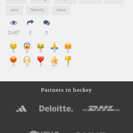
onvz
TeamNL
Volvo
21487
0
0
0
0
0
0
0
0
0
0
137
0
Partners in hockey