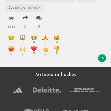
Doelpunt van de Week
3392
0
0
0
0
0
2
0
0
2
0
5
0
Partners in hockey