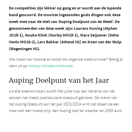
De competities zijn lekker op gang en er wordt aan de lopende
band gescoord. De mooiste ingezonden goals dingen ook deze
week mee
naar de titel van ‘Auping Doelpunt van de Week’. De
genomineerden van deze week zijn: Laurens Koning (Alphen
JO18-1), Nouke Klink (Hurley MO18-1), Mara Seijsener (Delta
Venlo MO16-2), Lars Bakker (AthenA H1) en Koen van der Wulp
(Wageningen H1).
Wie maakt de mooiste en wordt de volgende weekwinnaar? Breng je
stem uit op
hockey.nl/doelpuntvdweek
.
Auping Doelpunt van het Jaar
Uit alle weekwinnaars wordt met jullie hulp aan het eind van het
seizoen het meest spectaculaire doelpunt gekozen. De maker van
het Auping Doelpunt van het jaar 2023/2024 wint niet alleen de eer,
maar ook een mooie prijs: een Auping bed ter waarde van 2500 euro.