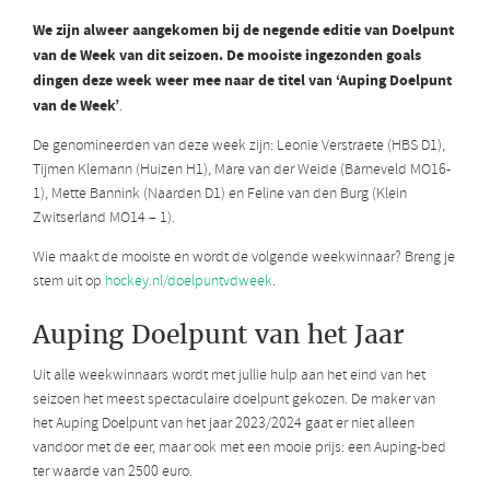
We zijn alweer aangekomen bij de negende editie van Doelpunt
van de Week van dit seizoen. De mooiste ingezonden goals
dingen deze week weer mee naar de titel van ‘Auping Doelpunt
van de Week’
.
De genomineerden van deze week zijn: Leonie Verstraete (HBS D1),
Tijmen Klemann (Huizen H1), Mare van der Weide (Barneveld MO16-
1), Mette Bannink (Naarden D1) en Feline van den Burg (Klein
Zwitserland MO14 – 1).
Wie maakt de mooiste en wordt de volgende weekwinnaar? Breng je
stem uit op
hockey.nl/doelpuntvdweek
.
Auping Doelpunt van het Jaar
Uit alle weekwinnaars wordt met jullie hulp aan het eind van het
seizoen het meest spectaculaire doelpunt gekozen. De maker van
het Auping Doelpunt van het jaar 2023/2024 gaat er niet alleen
vandoor met de eer, maar ook met een mooie prijs: een Auping-bed
ter waarde van 2500 euro.