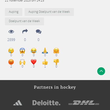
21 november 2023 om 14:23
Auping
Auping Doelpunt van de Week
Doelpunt van de Week
2899
0
0
0
0
0
0
0
2
0
0
1
0
Partners in hockey