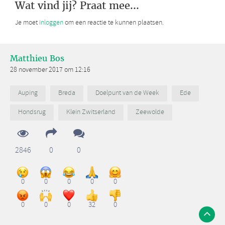
Wat vind jij? Praat mee...
Je moet
inloggen
om een reactie te kunnen plaatsen.
Matthieu Bos
28 november 2017 om 12:16
Auping
Breda
Doelpunt van de Week
Ede
Hondsrug
Klein Zwitserland
Zeewolde
2846
0
0
0
0
0
0
0
0
0
0
32
0