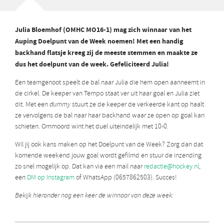
Julia Bloemhof (OMHC MO16-1) mag zich winnaar van het
Auping Doelpunt van de Week noemen! Met een handig
backhand flatsje kreeg zij de meeste stemmen en maakte ze
dus het doelpunt van de week. Gefeliciteerd Julia!
Een teamgenoot speelt de bal naar Julia die hem open aanneemt in
de cirkel. De keeper van Tempo staat ver uit haar goal en Julia ziet
dit. Met een
dummy
stuurt ze de keeper de verkeerde kant op haalt
ze vervolgens de bal naar haar backhand waar ze open op goal kan
schieten. Ommoord wint het duel uiteindelijk met 10-0.
Wil jij ook kans maken op het Doelpunt van de Week? Zorg dan dat
komende weekend jouw goal wordt gefilmd en stuur de inzending
zo snel mogelijk op. Dat kan via een mail naar
redactie@hockey.nl
,
een
DM op Instagram
of WhatsApp (0657862503). Succes!
Bekijk hieronder nog een keer de winnaar van deze week: