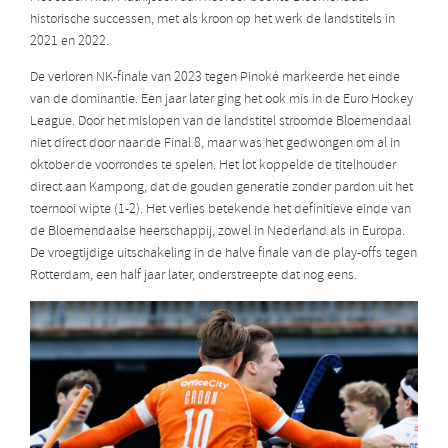
historische successen, met als kroon op het werk de landstitels in
2021 en 2022.
De verloren NK-finale van 2023 tegen Pinoké markeerde het einde
van de dominantie. Een jaar later ging het ook mis in de Euro Hockey
League. Door het mislopen van de landstitel stroomde Bloemendaal
niet direct door naar de Final 8, maar was het gedwongen om al in
oktober de voorrondes te spelen. Het lot koppelde de titelhouder
direct aan Kampong, dat de gouden generatie zonder pardon uit het
toernooi wipte (1-2). Het verlies betekende het definitieve einde van
de Bloemendaalse heerschappij, zowel in Nederland als in Europa.
De vroegtijdige uitschakeling in de halve finale van de play-offs tegen
Rotterdam, een half jaar later, onderstreepte dat nog eens.