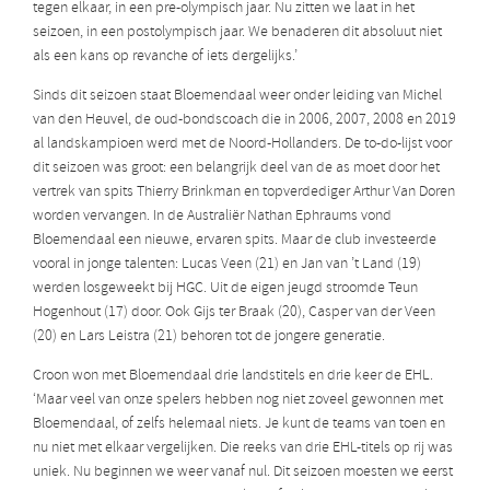
tegen elkaar, in een pre-olympisch jaar. Nu zitten we laat in het
seizoen, in een postolympisch jaar. We benaderen dit absoluut niet
als een kans op revanche of iets dergelijks.’
Sinds dit seizoen staat Bloemendaal weer onder leiding van Michel
van den Heuvel, de oud-bondscoach die in 2006, 2007, 2008 en 2019
al landskampioen werd met de Noord-Hollanders. De to-do-lijst voor
dit seizoen was groot: een belangrijk deel van de as moet door het
vertrek van spits Thierry Brinkman en topverdediger Arthur Van Doren
worden vervangen. In de Australiër Nathan Ephraums vond
Bloemendaal een nieuwe, ervaren spits. Maar de club investeerde
vooral in jonge talenten: Lucas Veen (21) en Jan van ’t Land (19)
werden losgeweekt bij HGC. Uit de eigen jeugd stroomde Teun
Hogenhout (17) door. Ook Gijs ter Braak (20), Casper van der Veen
(20) en Lars Leistra (21) behoren tot de jongere generatie.
Croon won met Bloemendaal drie landstitels en drie keer de EHL.
‘Maar veel van onze spelers hebben nog niet zoveel gewonnen met
Bloemendaal, of zelfs helemaal niets. Je kunt de teams van toen en
nu niet met elkaar vergelijken. Die reeks van drie EHL-titels op rij was
uniek. Nu beginnen we weer vanaf nul. Dit seizoen moesten we eerst