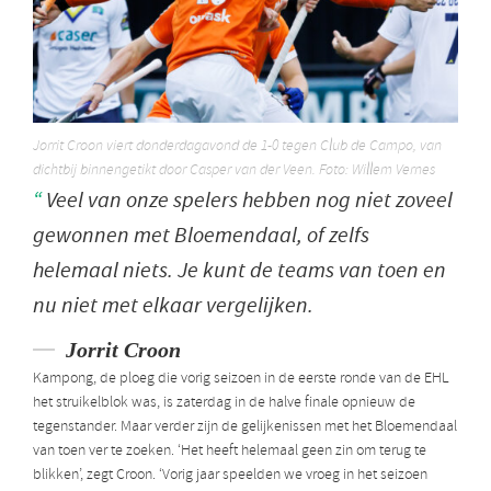
Jorrit Croon viert donderdagavond de 1-0 tegen Club de Campo, van
dichtbij binnengetikt door Casper van der Veen. Foto: Willem Vernes
Veel van onze spelers hebben nog niet zoveel
gewonnen met Bloemendaal, of zelfs
helemaal niets. Je kunt de teams van toen en
nu niet met elkaar vergelijken.
Jorrit Croon
Kampong, de ploeg die vorig seizoen in de eerste ronde van de EHL
het struikelblok was, is zaterdag in de halve finale opnieuw de
tegenstander. Maar verder zijn de gelijkenissen met het Bloemendaal
van toen ver te zoeken. ‘Het heeft helemaal geen zin om terug te
blikken’, zegt Croon. ‘Vorig jaar speelden we vroeg in het seizoen