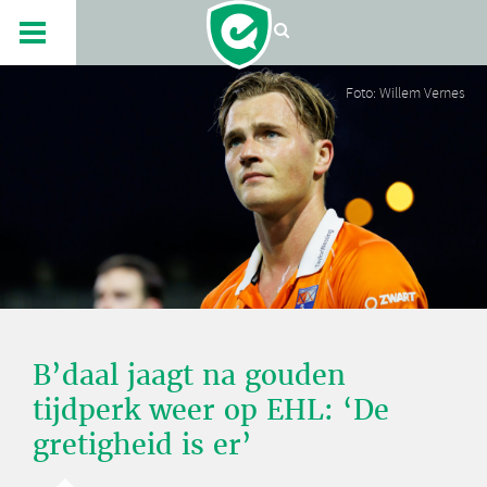
Foto: Willem Vernes
B’daal jaagt na gouden
tijdperk weer op EHL: ‘De
gretigheid is er’