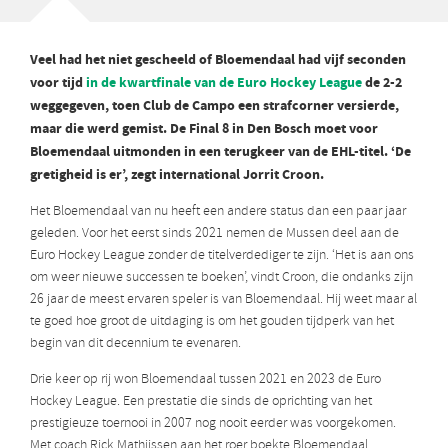
Veel had het niet gescheeld of Bloemendaal had vijf seconden
voor tijd
in de kwartfinale van de Euro Hockey League
de 2-2
weggegeven, toen Club de Campo een strafcorner versierde,
maar die werd gemist. De Final 8 in Den Bosch moet voor
Bloemendaal uitmonden in een terugkeer van de EHL-titel.
‘De
gretigheid is er’, zegt international Jorrit Croon.
Het Bloemendaal van nu heeft een andere status dan een paar jaar
geleden. Voor het eerst sinds 2021 nemen de Mussen deel aan de
Euro Hockey League zonder de titelverdediger te zijn. ‘Het is aan ons
om weer nieuwe successen te boeken’, vindt Croon, die ondanks zijn
26 jaar de meest ervaren speler is van Bloemendaal. Hij weet maar al
te goed hoe groot de uitdaging is om het gouden tijdperk van het
begin van dit decennium te evenaren.
Drie keer op rij won Bloemendaal tussen 2021 en 2023 de Euro
Hockey League. Een prestatie die sinds de oprichting van het
prestigieuze toernooi in 2007 nog nooit eerder was voorgekomen.
Met coach Rick Mathijssen aan het roer boekte Bloemendaal