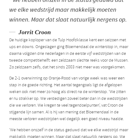
we elke wedstrijd maar makkelijk moeten
winnen. Maar dat slaat natuurlijk nergens op.
Jorrit Croon
De huidige koploper van de Tulp Hoofdklasse kent een seizoen met
ups en downs. Ongeslagen ging Bloemendaal de winterstop in, maar
daarna volgden drie nederlagen in de eerste vijf wedstrijden van de
tweede competitiehelft: een zeldzaam slechte reeks voor de Mussen.
Zo zeldzaam zelfs, dat het sinds 2003 niet meer was voorgekomen.
De 2-1 overwinning op Oranje-Rood van vorige week was weer een
stap in de goede richting. Het aantal tegengoals ligt de afgelopen
weken ook niet meer zo hoog als direct na de winterstop. ‘We zitten
er nu strakker op. We verdedigen zoveel beter dan in de wedstrijden
die we verloren. We kregen te veel tegendoelpunten’, vat Croon de
stijgende lijn samen. Al is hij van mening dat Bloemendaal in de
meeste verloren wedstrijden wel degelijk een goed niveau haalde.
‘We hebben onszelf in de status geduwd dat we elke wedstrijd maar
makkelijk moeten winnen. Maar dat slaat natuurlijk nergens op. We