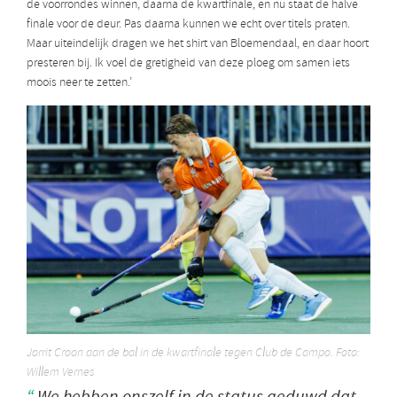
de voorrondes winnen, daarna de kwartfinale, en nu staat de halve
finale voor de deur. Pas daarna kunnen we echt over titels praten.
Maar uiteindelijk dragen we het shirt van Bloemendaal, en daar hoort
presteren bij. Ik voel de gretigheid van deze ploeg om samen iets
moois neer te zetten.’
Jorrit Croon aan de bal in de kwartfinale tegen Club de Campo. Foto:
Willem Vernes
We hebben onszelf in de status geduwd dat