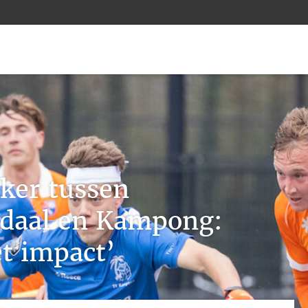
ker tussen
daal en Kampong:
t impact’