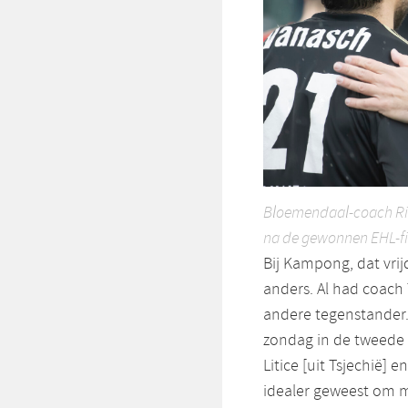
Bloemendaal-coach Ric
na de gewonnen EHL-fin
Bij Kampong, dat vri
anders. Al had coach
andere tegenstander
zondag in de tweede 
Litice [uit Tsjechië] 
idealer geweest om 