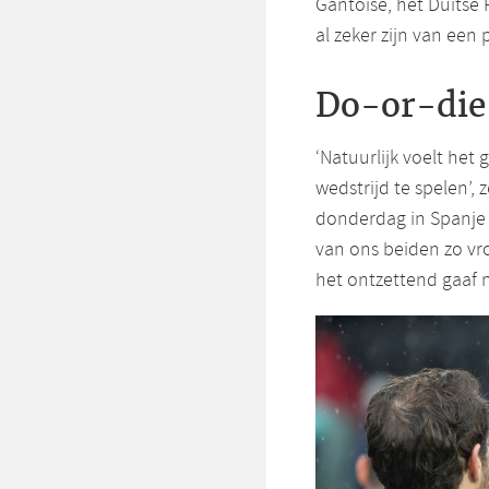
Gantoise, het Duitse
al zeker zijn van een p
Do-or-die
‘Natuurlijk voelt het
wedstrijd te spelen’,
donderdag in Spanje i
van ons beiden zo vroe
het ontzettend gaaf n