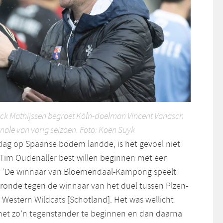
k Mathijssen begroet Köln-doelman Vincent Vanasch
ale van vorig seizoen. Foto: Koen Suyk
jdag op Spaanse bodem landde, is het gevoel niet
 Tim Oudenaller best willen beginnen met een
. ‘De winnaar van Bloemendaal-Kampong speelt
ronde tegen de winnaar van het duel tussen Plzen-
en Western Wildcats [Schotland]. Het was wellicht
met zo’n tegenstander te beginnen en dan daarna