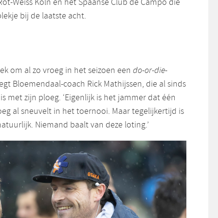
 Rot-Weiss Köln en het Spaanse Club de Campo die
lekje bij de laatste acht.
 gek om al zo vroeg in het seizoen een
do-or-die-
 zegt Bloemendaal-coach Rick Mathijssen, die al sinds
s met zijn ploeg. ‘Eigenlijk is het jammer dat één
g al sneuvelt in het toernooi. Maar tegelijkertijd is
atuurlijk. Niemand baalt van deze loting.’