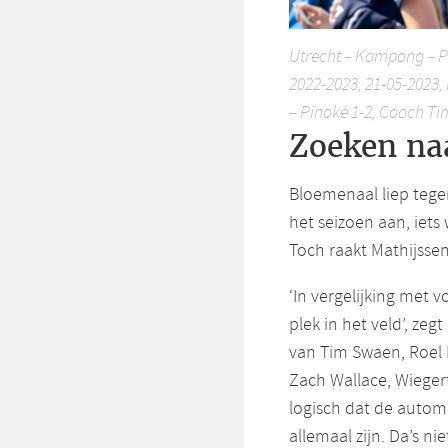
Utrecht – Kampong – P
2022-2023, 21-05-2023, 
– Pinoké 1-2, Coach T
Zoeken na
Bloemenaal liep tege
het seizoen aan, iets
Toch raakt Mathijsse
‘In vergelijking met 
plek in het veld’, ze
van Tim Swaen, Roel
Zach Wallace, Wiegert
logisch dat de automa
allemaal zijn. Da’s ni