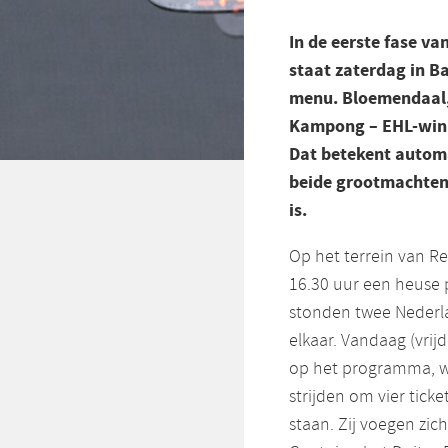
In de eerste fase v
staat zaterdag in B
menu. Bloemendaal, 
Kampong – EHL-winna
Dat betekent automa
beide grootmachten 
is.
Op het terrein van R
16.30 uur een heuse p
stonden twee Nederla
elkaar. Vandaag (vrij
op het programma, wa
strijden om vier tick
staan. Zij voegen zic