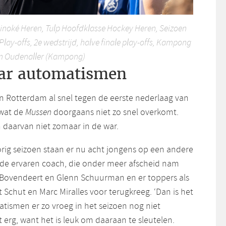
inoké Heren, Tulp Hoofdklasse Hockey Heren, Seizoen
Play-offs, 2e wedstrijd, halve finale play-offs, Kampong
im Oudenaller (Kampong)
ar automatismen
n Rotterdam al snel tegen de eerste nederlaag van
 wat de
Mussen
doorgaans niet zo snel overkomt.
n daarvan niet zomaar in de war.
vorig seizoen staan er nu acht jongens op een andere
gt de ervaren coach, die onder meer afscheid nam
 Bovendeert en Glenn Schuurman en er toppers als
 Schut en Marc Miralles voor terugkreeg. ‘Dan is het
tismen er zo vroeg in het seizoen nog niet
et erg, want het is leuk om daaraan te sleutelen.