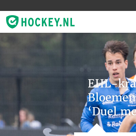
EHL-kra
Bloemen
‘Duel me