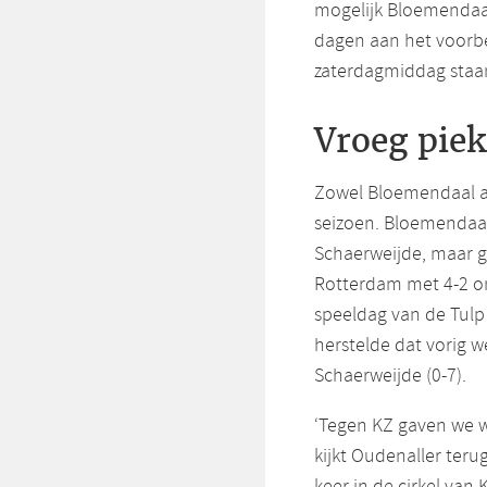
mogelijk Bloemendaal 
dagen aan het voorb
zaterdagmiddag staan
Vroeg pie
Zowel Bloemendaal a
seizoen. Bloemendaa
Schaerweijde, maar g
Rotterdam met 4-2 on
speeldag van de Tulp 
herstelde dat vorig 
Schaerweijde (0-7).
‘Tegen KZ gaven we we
kijkt Oudenaller terug
keer in de cirkel van 