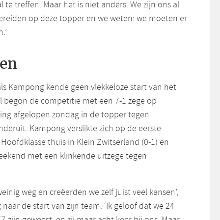
te treffen. Maar het is niet anders. We zijn ons al
ereiden op deze topper en we weten: we moeten er
.’
ken
ls Kampong kende geen vlekkeloze start van het
l begon de competitie met een 7-1 zege op
ing afgelopen zondag in de topper tegen
deruit. Kampong verslikte zich op de eerste
Hoofdklasse thuis in Klein Zwitserland (0-1) en
weekend met een klinkende uitzege tegen
inig weg en creëerden we zelf juist veel kansen’,
 naar de start van zijn team. ‘Ik geloof dat we 24
KZ zijn geweest, en zij maar acht keer bij ons. Maar