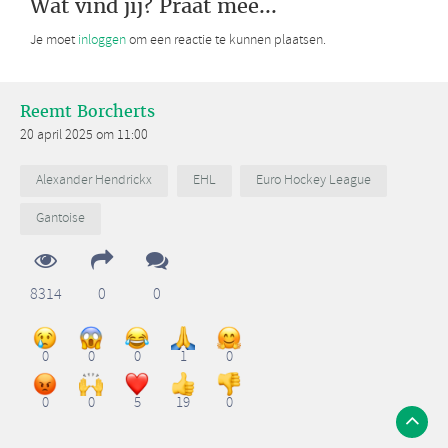
Wat vind jij? Praat mee...
Je moet
inloggen
om een reactie te kunnen plaatsen.
Reemt Borcherts
20 april 2025 om 11:00
Alexander Hendrickx
EHL
Euro Hockey League
Gantoise
8314
0
0
0
0
0
1
0
0
0
5
19
0