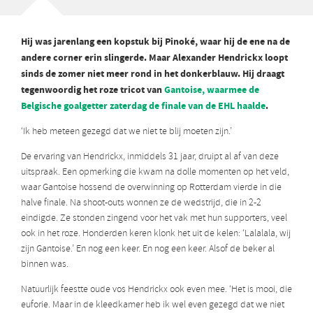
Hij was jarenlang een kopstuk bij Pinoké, waar hij de ene na de
andere corner erin slingerde. Maar Alexander Hendrickx loopt
sinds de zomer niet meer rond in het donkerblauw. Hij draagt
tegenwoordig het roze tricot van
Gantoise, waarmee de
Belgische goalgetter zaterdag de finale van de EHL haalde
.
‘Ik heb meteen gezegd dat we niet te blij moeten zijn.’
De ervaring van Hendrickx, inmiddels 31 jaar, druipt al af van deze
uitspraak. Een opmerking die kwam na dolle momenten op het veld,
waar Gantoise hossend de overwinning op Rotterdam vierde in die
halve finale. Na shoot-outs wonnen ze de wedstrijd, die in 2-2
eindigde. Ze stonden zingend voor het vak met hun supporters, veel
ook in het roze. Honderden keren klonk het uit de kelen: ‘Lalalala, wij
zijn Gantoise.’ En nog een keer. En nog een keer. Alsof de beker al
binnen was.
Natuurlijk feestte oude vos Hendrickx ook even mee. ‘Het is mooi, die
euforie. Maar in de kleedkamer heb ik wel even gezegd dat we niet