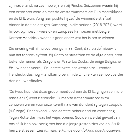
zijn vaderland, na zes mooie jaren bij Pinoké. Seizoenen waarin hij
een echte ster werd en met de Amsterdammers de Tulp Hoofdklasse
en de EHL won. Vorig jaar pushte hij zelf de winnende strafbal
binnen in de finale tegen Kampong. In die periode (2018-2024) werd
hij ook olympisch, wereld- en Europees kampioen met België.
Kortom: Hendrickx weet als geen ander wat het is om te winnen.
Die ervaring wil hij nu overbrengen naar Gent, dat relatief nieuw is
aan het tophockeyfront. Bij Gantoise streefden ze de afgelopen jaren
bekende namen als Dragons en Waterloo Ducks, de enige Belgische
EHL-winnaar, voorbij. De laatste twee jaar werden ze – zonder
Hendrickx dus nog – landkampioen. In de EHL reikten ze nooit verder
dan de kwartfinales.
‘De twee keer dat deze groep meedeed aan de EHL, gingen ze in die
ronde eruit’, weet Hendrickx. ‘Ik merkte dat er daardoor extra
zenuwen waren voor onze kwartfinale van donderdag tegen Léopold
(4-0 zege). Daarin vond ik ons eerst te behoudend en voorzichtig.
Tegen Rotterdam was het vrijer, opener. Gooiden we dat gevoel van
ons af. Ik ben ook bezig met hoe die jonge gasten zich voelen. Als ik
hen zie stressen, zeg ik:
man, je kan gewoon fokking goed hockeyen.