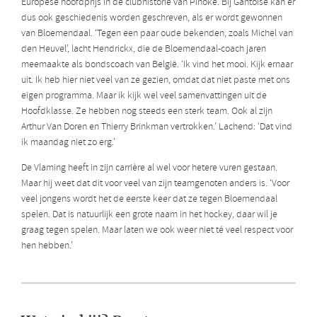
Europese hoofdprijs in de clubhistorie van Pinoké. Bij Gantoise kan er
dus ook geschiedenis worden geschreven, als er wordt gewonnen
van Bloemendaal. ‘Tegen een paar oude bekenden, zoals Michel van
den Heuvel’, lacht Hendrickx, die de Bloemendaal-coach jaren
meemaakte als bondscoach van België. ‘Ik vind het mooi. Kijk ernaar
uit. Ik heb hier niet veel van ze gezien, omdat dat niet paste met ons
eigen programma. Maar ik kijk wel veel samenvattingen uit de
Hoofdklasse. Ze hebben nog steeds een sterk team. Ook al zijn
Arthur Van Doren en Thierry Brinkman vertrokken.’ Lachend: ‘Dat vind
ik maandag niet zo erg.’
De Vlaming heeft in zijn carrière al wel voor hetere vuren gestaan.
Maar hij weet dat dit voor veel van zijn teamgenoten anders is. ‘Voor
veel jongens wordt het de eerste keer dat ze tegen Bloemendaal
spelen. Dat is natuurlijk een grote naam in het hockey, daar wil je
graag tegen spelen. Maar laten we ook weer niet té veel respect voor
hen hebben.’