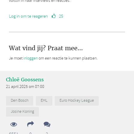
vorstin in haar interviews en reacties.
Log in om te reageren
25
Wat vind jij? Praat mee...
Je moet
inloggen
om een reactie te kunnen plaatsen.
Chloë Goossens
21 april 2025 om 07:00
Den Bosch
EHL
Euro Hockey League
Josine Koning