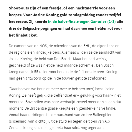
Shoot-outs zijn of een feestje, of een nachtmerrie voor een
keeper. Voor Josine Koning gold zondagmiddag zonder twijfel
het eerste. Zij keerde
in de halve finale tegen Gantoise (1-1)
alle
drie de Belgische pogingen en had daarmee een heldenrol voor
het finaleticket.
De camera van de NOS, de microfoon van de EHL, de eigen fans en
de regionale en landelijke pers. Allemaal wilden ze de aandacht van
Josine Koning, de held van Den Bosch. Maar het had weinig
gescheeld of ze was niet de held maar de schlemiel. Den Bosch
kreeg namelijk 55 tellen voor het einde de 1-1 om de oren. Koning
had geen antwoord op de in de touwen getipte strafcorner.
‘Daar hoeven we het niet meer over te hebben toch’, lacht Josine
Koning. Ze heeft gelijk, die treffer doet er – gelukkig voor haar – niet
meer toe. Bovendien was haar wedstrijd zoveel meer dan alleen dat
moment. De Brabantse goalie keepte een ijzersterke halve finale.
Vooral haar reddingen bij de backhand van Ambre Ballenghien
(snoeihard, van dichtbij uit de stuit) en tegen de tip-in van Alix
Gerniers kreeg ze uiterst gestrekt haar stick nog tegenaan.