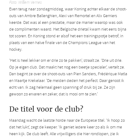
Foto: Willem Vernes
Even terug naar zondagmiddag, waar Koning achter elkaar de shoot-
outs van Ambre Ballenghien, Alexi van Remortel en Alix Gerniers
keerde. Dat was al een prestatie, maar de manier waarop was ook
de complimenten waard. Het Belgische drietal kwam niet eens bijna
tot scoren. En Koning stond er alsof het een trainingspotje betrof, in
plaats van een halve finale van de Champions League van het
hockey.
‘Het is heel lekker om er drie zo te pakken’, straalt ze. ‘Drie uit drie.
Op je eigen club. Dat maakt het nog een beetje specialer’, vertelt ze.
Dan begint ze over de shoot-outs van Pien Sanders, Frédérique Matla
en Maartje Krekelaar. ’De meiden deden het perfect. Daar genoot ik
echt van. Ik zag helemaal geen spanning of druk bij ze. Ze zijn
gewoon zo ervaren en zeker, dat is mooi om te zien.’
De titel voor de club?
Maandag wacht de laatste horde naar de Europese titel. ‘Ik hoop zo
dat het lukt’, zegt de keeper. ‘Ik geniet iedere keer zo als ik om me
heen kijk. De club leeft. Alle vrijwilligers die hier rondlopen, zie ik