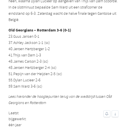
heen, waarna Dylan Lucieer op aangeven van Thijs van Dam scoorde.
In de slotminuut bepaalde Sam Ward uit een strafcorner de
eindstand op 6-3. Zaterdag wacht de halve finale tegen Gantoise uit
België.
Old Georgians – Rotterdam 3-6 (0-1)
23.Guus Jansen 0-1
37.Ashley Jackson 1-1 (sc)
40.Jeroen Hertzberger 1-2
41.Thijs van Dam 1-3
48.James Carson 2-3 (sc)
48.Jeroen Hertzberger 2-4 (sc)
51.Pepijn van der Heijden 2-5 (sc)
55.Dylan Lucieer 2-6
59.Sam Ward 3-6 (sc)
Lees hieronder de hoogtepunten terug van de wedstrijd tussen Old
Georgians en Rotterdam
Laatst
↓
bijgewerkt:
één jaar