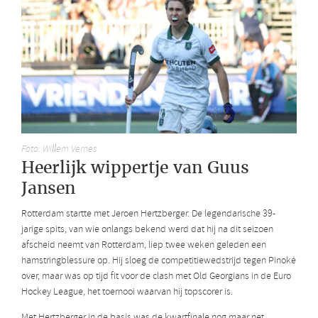
Foto: Willem Vernes
Heerlijk wippertje van Guus
Jansen
Rotterdam startte met Jeroen Hertzberger. De legendarische 39-
jarige spits, van wie onlangs bekend werd dat hij na dit seizoen
afscheid neemt van Rotterdam, liep twee weken geleden een
hamstringblessure op. Hij sloeg de competitiewedstrijd tegen Pinoké
over, maar was op tijd fit voor de clash met Old Georgians in de Euro
Hockey League, het toernooi waarvan hij topscorer is.
Met Hertzberger in de basis was de kwartfinale nog maar net