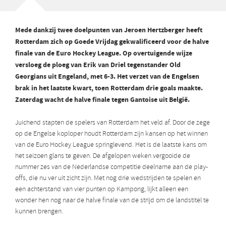
Mede dankzij twee doelpunten van Jeroen Hertzberger heeft
Rotterdam zich op Goede Vrijdag gekwalificeerd voor de halve
finale van de Euro Hockey League. Op overtuigende wijze
versloeg de ploeg van Erik van Driel tegenstander Old
Georgians uit Engeland, met 6-3. Het verzet van de Engelsen
brak in het laatste kwart, toen Rotterdam drie goals maakte.
Zaterdag wacht de halve finale tegen Gantoise uit België.
Juichend stapten de spelers van Rotterdam het veld af. Door de zege
op de Engelse koploper houdt Rotterdam zijn kansen op het winnen
van de Euro Hockey League springlevend. Het is de laatste kans om
het seizoen glans te geven. De afgelopen weken vergooide de
nummer zes van de Nederlandse competitie deelname aan de play-
offs, die nu ver uit zicht zijn. Met nog drie wedstrijden te spelen en
een achterstand van vier punten op Kampong, lijkt alleen een
wonder hen nog naar de halve finale van de strijd om de landstitel te
kunnen brengen.