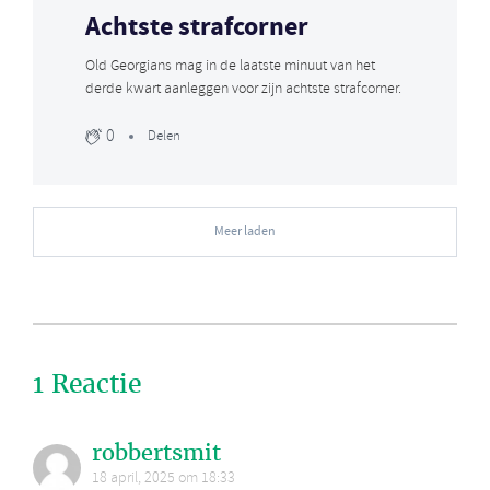
Achtste strafcorner
Old Georgians mag in de laatste minuut van het
derde kwart aanleggen voor zijn achtste strafcorner.
0
Delen
Meer laden
1 Reactie
robbertsmit
18 april, 2025 om 18:33