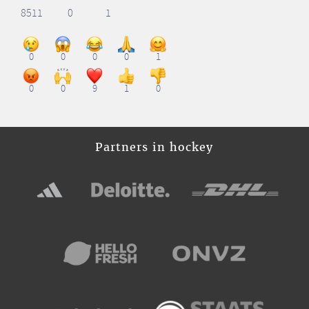
8511
0
1
0
0
0
0
1
0
0
9
1
0
Partners in hockey