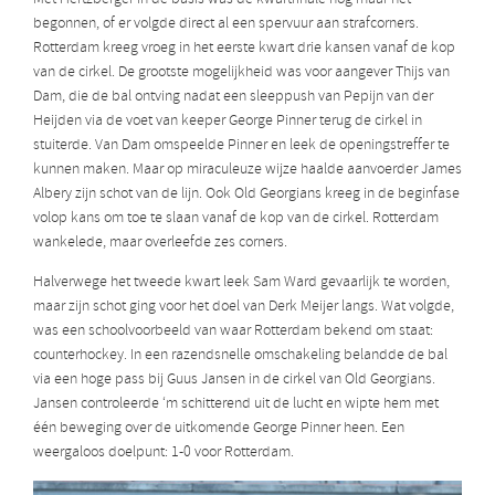
begonnen, of er volgde direct al een spervuur aan strafcorners.
Rotterdam kreeg vroeg in het eerste kwart drie kansen vanaf de kop
van de cirkel. De grootste mogelijkheid was voor aangever Thijs van
Dam, die de bal ontving nadat een sleeppush van Pepijn van der
Heijden via de voet van keeper George Pinner terug de cirkel in
stuiterde. Van Dam omspeelde Pinner en leek de openingstreffer te
kunnen maken. Maar op miraculeuze wijze haalde aanvoerder James
Albery zijn schot van de lijn. Ook Old Georgians kreeg in de beginfase
volop kans om toe te slaan vanaf de kop van de cirkel. Rotterdam
wankelede, maar overleefde zes corners.
Halverwege het tweede kwart leek Sam Ward gevaarlijk te worden,
maar zijn schot ging voor het doel van Derk Meijer langs. Wat volgde,
was een schoolvoorbeeld van waar Rotterdam bekend om staat:
counterhockey. In een razendsnelle omschakeling belandde de bal
via een hoge pass bij Guus Jansen in de cirkel van Old Georgians.
Jansen controleerde ‘m schitterend uit de lucht en wipte hem met
één beweging over de uitkomende George Pinner heen. Een
weergaloos doelpunt: 1-0 voor Rotterdam.