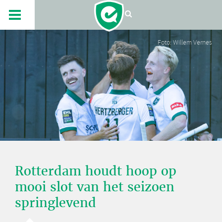
Foto: Willem Vernes
Rotterdam houdt hoop op
mooi slot van het seizoen
springlevend