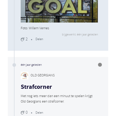
Foto: Willem Vernes
bijgewerkt: één jaar geleden
2
Delen
één jaar geleden
OLD GEORGIANS
Strafcorner
Met nog iets meer dan een minuut te spelen krijgt
Old Georgians een strafcorner.
0
Delen