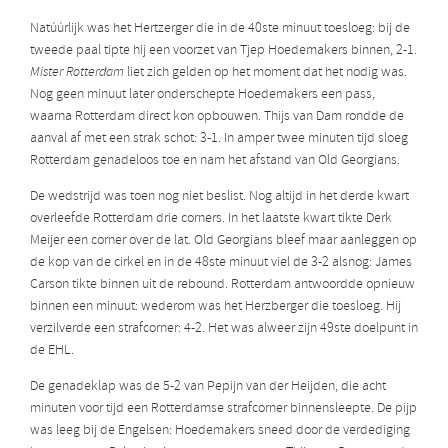
Natúúrlijk was het Hertzerger die in de 40ste minuut toesloeg: bij de
tweede paal tipte hij een voorzet van Tjep Hoedemakers binnen, 2-1.
Mister Rotterdam
liet zich gelden op het moment dat het nodig was.
Nog geen minuut later onderschepte Hoedemakers een pass,
waarna Rotterdam direct kon opbouwen. Thijs van Dam rondde de
aanval af met een strak schot: 3-1. In amper twee minuten tijd sloeg
Rotterdam genadeloos toe en nam het afstand van Old Georgians.
De wedstrijd was toen nog niet beslist. Nog altijd in het derde kwart
overleefde Rotterdam drie corners. In het laatste kwart tikte Derk
Meijer een corner over de lat. Old Georgians bleef maar aanleggen op
de kop van de cirkel en in de 48ste minuut viel de 3-2 alsnog: James
Carson tikte binnen uit de rebound. Rotterdam antwoordde opnieuw
binnen een minuut: wederom was het Herzberger die toesloeg. Hij
verzilverde een strafcorner: 4-2. Het was alweer zijn 49ste doelpunt in
de EHL.
De genadeklap was de 5-2 van Pepijn van der Heijden, die acht
minuten voor tijd een Rotterdamse strafcorner binnensleepte. De pijp
was leeg bij de Engelsen: Hoedemakers sneed door de verdediging