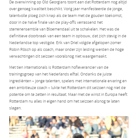
De overwinning op Old Georgians toont aan dat Rotterdam nog altijd
over genoeg kwaliteit beschikt. Vorig jaar manifesteerde de jonge,
talentvolle ploeg zich knap als de team met de gouden toekomst,
door in de halve finale van de play-offs verrassend het
sterrenensemble van Bloemendaal uit te schakelen. Het was de
definitieve doorbraak van een team in opbouw, dat zich stevig in de
Nederlandse top vestigde. Erik van Driel volgde afgelopen zomer
Robin Rösch op als coach, maar onder zijn leiding werden de hoge
verwachtingen dit seizoen vooralsnog niet waargemaakt.
Met tien internationals is Rotterdam hofleverancier van de
trainingsgroep van het Nederlands elftal. Ondanks de juiste
ingrediënten – jonge talenten, spelers met internationale ervaring en
een ambitieuze coach – lukte het Rotterdam dit seizoen nog niet de
potentie om te zetten in resultaat. Maar met de winst in Europa heeft
Rotterdam nu alles in eigen hand om het seizoen alsnog te laten
slagen.