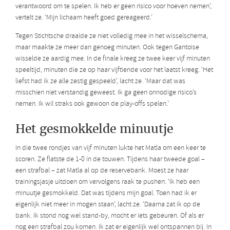
verantwoord om te spelen. Ik heb er geen risico voor hoeven nemen’,
vertelt ze. ‘Mijn lichaam heeft goed gereageerd.’
Tegen Stichtsche draaide ze niet volledig mee in het wisselschema,
maar maakte ze meer dan genoeg minuten. Ook tegen Gantoise
wisselde ze aardig mee. In de finale kreeg ze twee keer vijf minuten
speeltijd, minuten die ze op haar vijftiende voor het laatst kreeg. ‘Het
liefst had ik ze alle zestig gespeeld’, lacht ze. ‘Maar dat was
misschien niet verstandig geweest. Ik ga geen onnodige risico’s
nemen. Ik wil straks ook gewoon de play-offs spelen.’
Het gesmokkelde minuutje
In die twee rondjes van vijf minuten lukte het Matla om een keer te
scoren. Ze flatste de 1-0 in de touwen. Tijdens haar tweede goal –
een strafbal – zat Matla al op de reservebank. Moest ze haar
trainingsjasje uitdoen om vervolgens raak te pushen. ‘Ik heb een
minuutje gesmokkeld. Dat was tijdens mijn goal. Toen had ik er
eigenlijk niet meer in mogen staan’, lacht ze. ‘Daarna zat ik op de
bank. Ik stond nog wel stand-by, mocht er iets gebeuren. Of als er
nog een strafbal zou komen. Ik zat er eigenlijk wel ontspannen bij. In