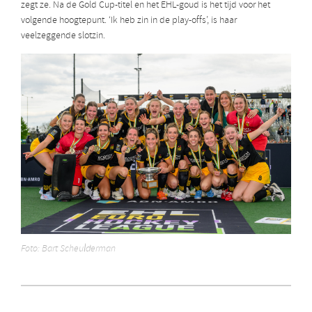
zegt ze. Na de Gold Cup-titel en het EHL-goud is het tijd voor het
volgende hoogtepunt. ‘Ik heb zin in de play-offs’, is haar
veelzeggende slotzin.
Foto: Bart Scheulderman