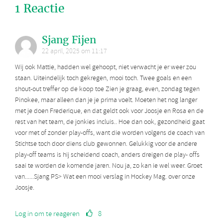
1 Reactie
Sjang Fijen
22 april, 2025 om 11:17
Wij ook Mattie, hadden wel gehoopt, niet verwacht je er weer zou
staan. Uiteindelijk toch gekregen, mooi toch. Twee goals en een
shout-out treffer op de koop toe Zien je graag, even, zondag tegen
Pinokee, maar alleen dan je je prima voelt. Moeten het nog langer
met je doen Frederique, en dat geldt ook voor Joosje en Rosa en de
rest van het team, de jonkies incluis.. Hoe dan ook, gezondheid gaat
voor met of zonder play-offs, want die worden volgens de coach van
Stichtse toch door diens club gewonnen. Gelukkig voor de andere
play-off teams is hij scheidend coach, anders dreigen de play- offs
saai te worden de komende jaren. Nou ja, zo kan ie wel weer. Groet
van......Sjang PS> Wat een mooi verslag in Hockey Mag. over onze
Joosje.
Log in om te reageren
8