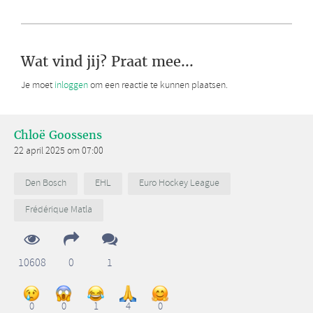
Wat vind jij? Praat mee...
Je moet
inloggen
om een reactie te kunnen plaatsen.
Chloë Goossens
22 april 2025 om 07:00
Den Bosch
EHL
Euro Hockey League
Frédérique Matla
10608
0
1
0
0
1
4
0