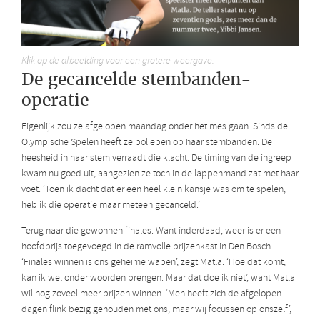
Klik op de afbeelding voor een grotere weergave.
De gecancelde stembanden-
operatie
Eigenlijk zou ze afgelopen maandag onder het mes gaan. Sinds de
Olympische Spelen heeft ze poliepen op haar stembanden. De
heesheid in haar stem verraadt die klacht. De timing van de ingreep
kwam nu goed uit, aangezien ze toch in de lappenmand zat met haar
voet. ‘Toen ik dacht dat er een heel klein kansje was om te spelen,
heb ik die operatie maar meteen gecanceld.’
Terug naar die gewonnen finales. Want inderdaad, weer is er een
hoofdprijs toegevoegd in de ramvolle prijzenkast in Den Bosch.
‘Finales winnen is ons geheime wapen’, zegt Matla. ‘Hoe dat komt,
kan ik wel onder woorden brengen. Maar dat doe ik niet’, want Matla
wil nog zoveel meer prijzen winnen. ‘Men heeft zich de afgelopen
dagen flink bezig gehouden met ons, maar wij focussen op onszelf’,