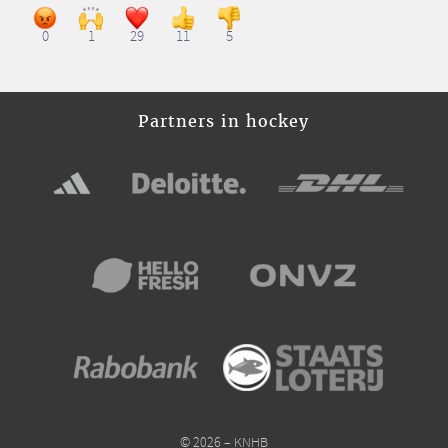
0
1
29
11
5
Partners in hockey
© 2026 – KNHB