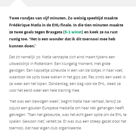
Twee rondjes van vijf minuten. Zo weinig speeltijd maakte
Frédérique Matla in de EHL-finale. In die tien minuten maakte
ze twee goals tegen Braxgata (
5-1 winst
) en keek ze na rust
rustig toe. ‘Het is een wonder dat ik dit toernooi mee heb
kunnen doen.’
Dat zit namelijk zo: Matla verstapte zich eind maart tijdens een
uitwedstrijd in Rotterdam. Een klungelig moment, met grote
gevolgen. Een kapseltje scheurde in een van de botjes in haar voet,
waardoor de spits twee weken in het gips zat. Pas sinds een week is
ze weer aan het lopen. Donderdag, een dag voor de EHL, deed ze
voor het eerst weer een hele training mee.
‘Het was een bewogen week’, begint Matla haar verhaal, terwijl ze
zojuist een gouden Europese medaille om haar nek gehangen heeft
gekregen. ‘Toen het gebeurde, was het echt geen optie om de EHL te
spelen. Gewoon niet’, vertelt ze. Er was dus een streep gezet door het
toernooi, dat haar eigen club organiseerde.