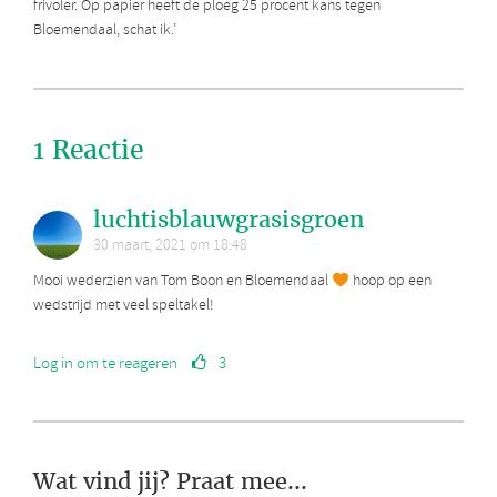
frivoler. Op papier heeft de ploeg 25 procent kans tegen
Bloemendaal, schat ik.’
1 Reactie
luchtisblauwgrasisgroen
30 maart, 2021 om 18:48
Mooi wederzien van Tom Boon en Bloemendaal
hoop op een
wedstrijd met veel speltakel!
Log in om te reageren
3
Wat vind jij? Praat mee...