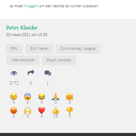
Je moet
inloggen
om een reactie te kunnen plaatsen.
Peter Klanke
30 maart 2021 om 15:00
EHL
EHL Heren
Euro Hockey League
internationaal
Royal Leopold
3772
0
1
0
0
0
0
0
0
0
0
19
0