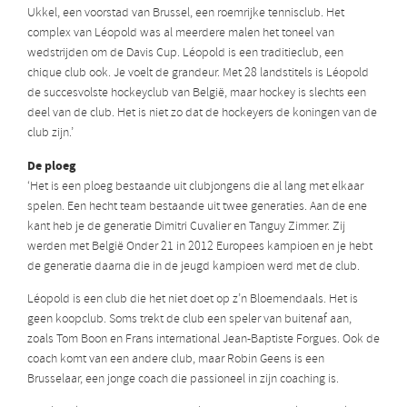
Ukkel, een voorstad van Brussel, een roemrijke tennisclub. Het
complex van Léopold was al meerdere malen het toneel van
wedstrijden om de Davis Cup. Léopold is een traditieclub, een
chique club ook. Je voelt de grandeur. Met 28 landstitels is Léopold
de succesvolste hockeyclub van België, maar hockey is slechts een
deel van de club. Het is niet zo dat de hockeyers de koningen van de
club zijn.’
De ploeg
‘Het is een ploeg bestaande uit clubjongens die al lang met elkaar
spelen. Een hecht team bestaande uit twee generaties. Aan de ene
kant heb je de generatie Dimitri Cuvalier en Tanguy Zimmer. Zij
werden met België Onder 21 in 2012 Europees kampioen en je hebt
de generatie daarna die in de jeugd kampioen werd met de club.
Léopold is een club die het niet doet op z’n Bloemendaals. Het is
geen koopclub. Soms trekt de club een speler van buitenaf aan,
zoals Tom Boon en Frans international Jean-Baptiste Forgues. Ook de
coach komt van een andere club, maar Robin Geens is een
Brusselaar, een jonge coach die passioneel in zijn coaching is.