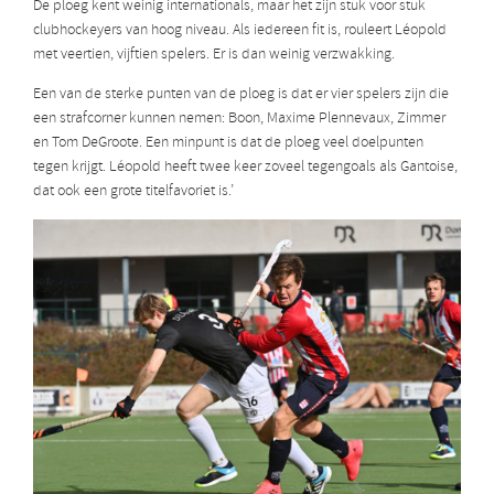
De ploeg kent weinig internationals, maar het zijn stuk voor stuk
clubhockeyers van hoog niveau. Als iedereen fit is, rouleert Léopold
met veertien, vijftien spelers. Er is dan weinig verzwakking.
Een van de sterke punten van de ploeg is dat er vier spelers zijn die
een strafcorner kunnen nemen: Boon, Maxime Plennevaux, Zimmer
en Tom DeGroote. Een minpunt is dat de ploeg veel doelpunten
tegen krijgt. Léopold heeft twee keer zoveel tegengoals als Gantoise,
dat ook een grote titelfavoriet is.’