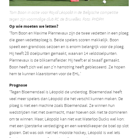
Tom Boon in actie voor Royal Léopold in de Belgische competitie
tegen zijn voormalige club RC de Bruxelles. Foto: PHDPH
Op wie moeten we letten?
‘Tom Boon en Maxime Plennevaux zijn de twee vedetten in een ploeg
die geen vedetteploeg is. Beide spelers scoren makkelijk. Boon
speelt een grandioos seizoen en is enorm belangrijk voor de ploeg.
Hij heeft 28 doelpunten gemaakt, waarvan 14 velddoelpunten.
Plennevaux is de bliksemafleider. Hij heeft er al twaalf gemaakt.
Boon heeft zich wel aan z’n hamstring heeft geblesseerd. Ze hopen
hem te kunnen klaarstomen voor de EHL.’
Prognose
‘Tegen Bloemendaal is Léopold de underdog. Bloemendaal heeft
veel meer spelers dan Léopold die het verschil kunnen maken. De
ploeg is niet een machine zoals Bloemendaal. Ze winnen hun
wedstrijden niet met overmacht, maar hoeven ook niet te domineren
om te winnen. Maar, Léopold kan niet wat Waterloo Ducks wel kon:
met een ijzersterke verdediging en een wereldkeeper de boel op slot
gooien. Dat was ook niet het mooiste hockey, Léopold is wel iets