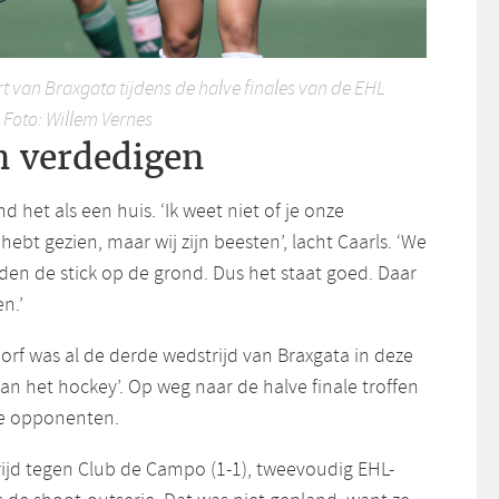
rt van Braxgata tijdens de halve finales van de EHL
 Foto: Willem Vernes
n verdedigen
 het als een huis. ‘Ik weet niet of je onze
ebt gezien, maar wij zijn beesten’, lacht Caarls. ‘We
den de stick op de grond. Dus het staat goed. Daar
n.’
rf was al de derde wedstrijd van Braxgata in deze
n het hockey’. Op weg naar de halve finale troffen
se opponenten.
ijd tegen Club de Campo (1-1), tweevoudig EHL-