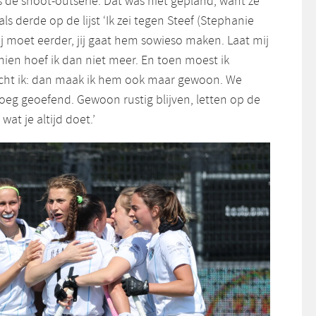
rls de shoot-outserie. Dat was niet gepland, want ze
ls derde op de lijst ‘Ik zei tegen Steef (Stephanie
jij moet eerder, jij gaat hem sowieso maken. Laat mij
chien hoef ik dan niet meer. En toen moest ik
ht ik: dan maak ik hem ook maar gewoon. We
eg geoefend. Gewoon rustig blijven, letten op de
at je altijd doet.’