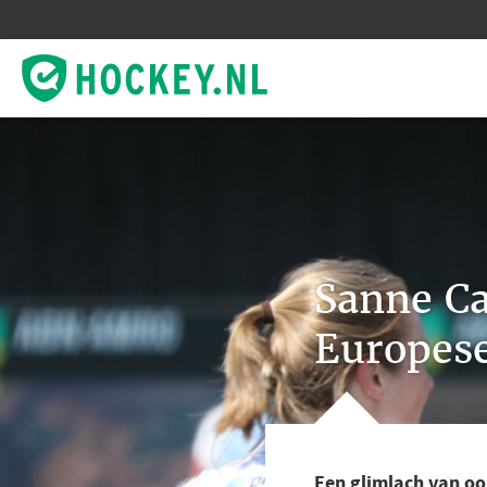
Sanne Caa
Europes
Een glimlach van oo