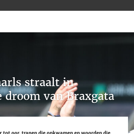
rls straalt in
e droom van Braxgata
r tot oor, tranen die opkwamen en woorden die