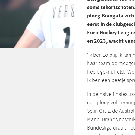
soms tekortschoten.
ploeg Braxgata zich 
eerst in de clubgesc
Euro Hockey League.
en 2023, wacht vand
‘Ik ben zo blij. Ik ka
haar team de meegere
heeft geknuffeld. ‘We
Ik ben een beetje spra
In de halve finales t
een ploeg vol ervarin
Selin Oruz, de Austra
Mabel Brands beschikt 
Bundesliga draait het 