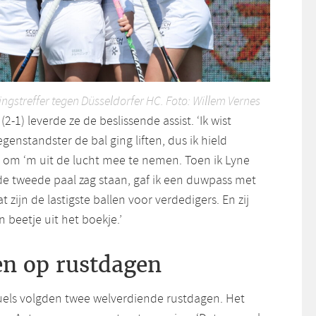
ingstreffer tegen Düsseldorfer HC. Foto: Willem Vernes
2-1) leverde ze de beslissende assist. ‘Ik wist
tegenstandster de bal ging liften, dus ik hield
l om ‘m uit de lucht mee te nemen. Toen ik Lyne
j de tweede paal zag staan, gaf ik een duwpass met
at zijn de lastigste ballen voor verdedigers. En zij
n beetje uit het boekje.’
en op rustdagen
uels volgden twee welverdiende rustdagen. Het