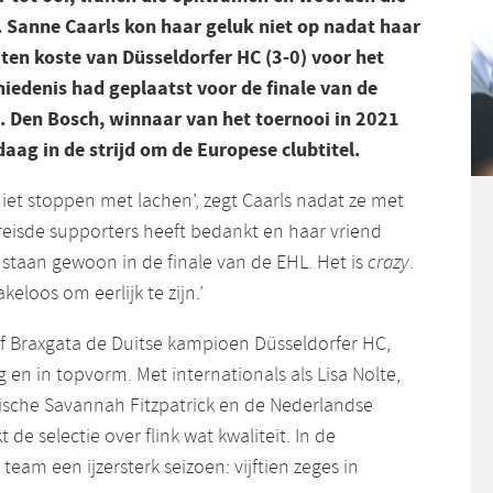
 Sanne Caarls kon haar geluk niet op nadat haar
ten koste van Düsseldorfer HC (3-0) voor het
hiedenis had geplaatst voor de finale van de
 Den Bosch, winnaar van het toernooi in 2021
aag in de strijd om de Europese clubtitel.
n niet stoppen met lachen’, zegt Caarls nadat ze met
isde supporters heeft bedankt en haar vriend
 staan gewoon in de finale van de EHL. Het is
crazy
.
keloos om eerlijk te zijn.’
rof Braxgata de Duitse kampioen Düsseldorfer HC,
g en in topvorm. Met internationals als Lisa Nolte,
lische Savannah Fitzpatrick en de Nederlandse
de selectie over flink wat kwaliteit. In de
team een ijzersterk seizoen: vijftien zeges in