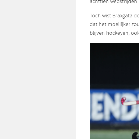
achttien wedstrijden.
Toch wist Braxgata de
dat het moeilijker zo
blijven hockeyen, ook n