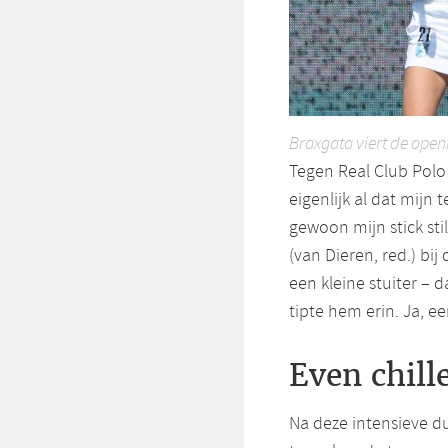
Braxgata viert de open
Tegen Real Club Polo (
eigenlijk al dat mijn 
gewoon mijn stick sti
(van Dieren, red.) bi
een kleine stuiter – d
tipte hem erin. Ja, ee
Even chill
Na deze intensieve d