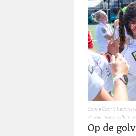
Sanne Caarls bedankt d
de EHL. Foto: Willem V
Op de golv