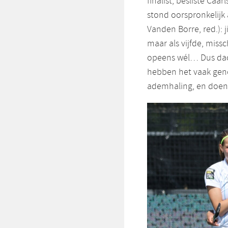
finalist, besliste Caa
stond oorspronkelijk a
Vanden Borre, red.): 
maar als vijfde, miss
opeens wél… Dus dac
hebben het vaak geno
ademhaling, en doen w