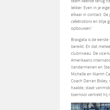
team keerde terug na
lekker. Even in je eig
elkaar in contact. De
celebrations
en blije 
opbouwen.’
Braxgata is de eerste
bereikt. En dat mete
clubniveau. De vice-
Amerikaans internatio
Vandermeiren en Step
Michelle en Niamh Ca
Coach Darran Bisley,
haalde, staat vanmidda
toernooi vertrekt hij