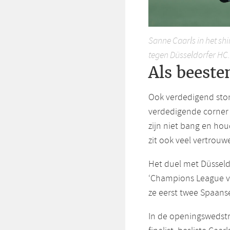
Sanne Caarls in het shi
tegen Düsseldorfer HC.
Als beeste
Ook verdedigend stond
verdedigende corner h
zijn niet bang en hou
zit ook veel vertrouwe
Het duel met Düsseldo
‘Champions League va
ze eerst twee Spaan
In de openingswedstr