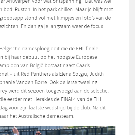
ar Antwerpen voor wat ontspanning. ‘Dat was wel
en bed. Rusten. In het park chillen. Maar je blijft met
 groepsapp stond vol met filmpjes en foto’s van de
gezichten. En dan ga je langzaam weer de focus
 Belgische damesploeg ooit die de EHL-finale
en bij haar debuut op het hoogste Europese
kampioen van België bestaat naast Caarls –
nal – uit Red Panthers als Elena Sotgiu, Judith
hanie Vanden Borre. Ook de Ierse tweeling
rey werd dit seizoen toegevoegd aan de selectie.
 die eerder met Herakles de FINAL4 van de EHL
g voor zijn laatste wedstrijd bij de club. Na dit
 naar het Australische damesteam.