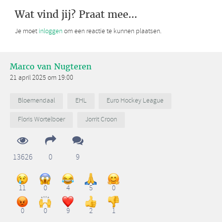
Wat vind jij? Praat mee...
Je moet
inloggen
om een reactie te kunnen plaatsen.
Marco van Nugteren
21 april 2025 om 19:00
Bloemendaal
EHL
Euro Hockey League
Floris Wortelboer
Jorrit Croon
13626
0
9
11
0
4
5
0
0
0
9
2
1