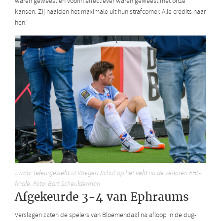
waren geweest en voorin effectiever waren geweest met onze
kansen. Zij haalden het maximale uit hun strafcorner. Alle credits naar
hen.’
Zwaar teleurgesteld zit Wiegert Schut op het veld na de verloren EHL-
finale. Foto: Bart Scheulderman
Afgekeurde 3-4 van Ephraums
Verslagen zaten de spelers van Bloemendaal na afloop in de dug-