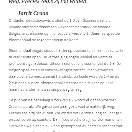
weg. Precies zoals zij het wilden.
Jorrit Croon
Ondanks het veldoverwicht bleef de 1-0 van Bloemendaal uit,
waarna strafcornerfenomeen Alexander Hendrickx de tweede
Belgische strafcorner op rij direct verzilverde: 0-1. Daarmee speelde
Bloemendaal de tegenstander in de kaart.
Bloemendaal jaagde steeds harder op doelpunten, maar liet achterin
te veel ruimte open. De verdediging oogde wankel en Gantoise
profiteerde genadeloos. Uit een razendsnelle counter viel de 1-3. De
Belgen speelden hun omschakelingen perfect uit en versierden
daaruit strafcorners, waaruit Hendrickx op koele wijze de 1-4 en de
2-5 binnen pushte. Bloemendaal creëerde na rust kans op kans,
maar het rendement was simpelweg te laag.
De pijn van de nederlaag droop van elk woord af dat aanvoerder
Croon uitsprak. ‘We gaven een paar goals veel te makkelijk weg.
Precies zoals zij het wilden. We wisten dat Gantoise laag zou hangen
en zou loeren op counters. Dan móet je scherp zijn op die momenten.
Dat waren we niet altijd. Ik had gehoopt dat wij achterin net scherper