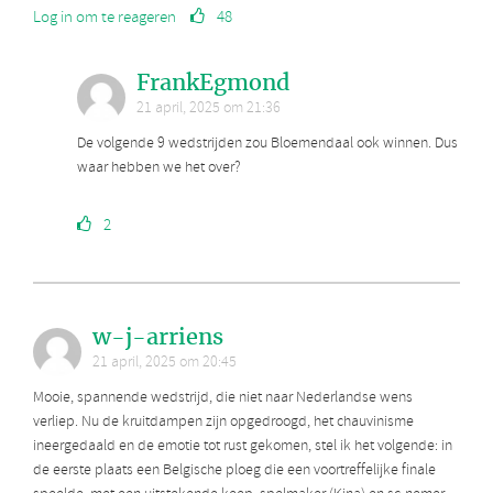
Log in om te reageren
48
FrankEgmond
21 april, 2025 om 21:36
De volgende 9 wedstrijden zou Bloemendaal ook winnen. Dus
waar hebben we het over?
2
w-j-arriens
21 april, 2025 om 20:45
Mooie, spannende wedstrijd, die niet naar Nederlandse wens
verliep. Nu de kruitdampen zijn opgedroogd, het chauvinisme
ineergedaald en de emotie tot rust gekomen, stel ik het volgende: in
de eerste plaats een Belgische ploeg die een voortreffelijke finale