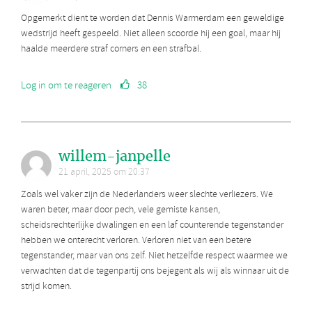
Opgemerkt dient te worden dat Dennis Warmerdam een geweldige
wedstrijd heeft gespeeld. Niet alleen scoorde hij een goal, maar hij
haalde meerdere straf corners en een strafbal.
Log in om te reageren
38
willem-janpelle
21 april, 2025 om 20:37
Zoals wel vaker zijn de Nederlanders weer slechte verliezers. We
waren beter, maar door pech, vele gemiste kansen,
scheidsrechterlijke dwalingen en een laf counterende tegenstander
hebben we onterecht verloren. Verloren niet van een betere
tegenstander, maar van ons zelf. Niet hetzelfde respect waarmee we
verwachten dat de tegenpartij ons bejegent als wij als winnaar uit de
strijd komen.