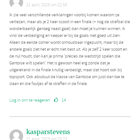
21 april, 2025 om 22:55
Ik zie veel verschillende verklaringen voorbij komen waarom ze
verliezen, maar als je 2 keer scoort in een finale (+ nog de strafbal die
wonderbaarlijk genoeg naast gaat) dan moet je kunnen winnen. Ik
vind de verdediging en keeper er bij de goals niet goed uit zien.
Alleen de eerste corner wordt onhoudbaar ingepusht, maar bij de
andere goals ziet het er echt niet best uit. Als je zelf 2 keer scoort en
de nul houdt, dan kan je prima 'precies de wedstrijd spelen die
Gantoise wilt spelen'. Het is gewoon heel erg zonde dat je
uitgerekend in de finale knullig verdedigt, maar dat hoort ook bij
topsport. Ook absoluut de klasse van Gantoise om juist dan toe te
slaan en die foutjes af te straffen in de finale.
Log in om te reageren
14
kasparstevens
21 april, 2025 om 23:23