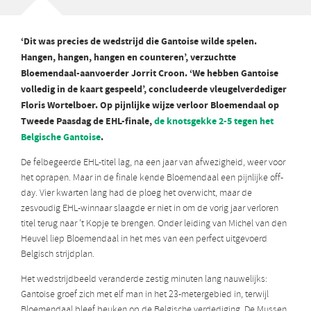
‘Dit was precies de wedstrijd die Gantoise wilde spelen.
Hangen, hangen, hangen en counteren’, verzuchtte
Bloemendaal-aanvoerder Jorrit Croon. ‘We hebben Gantoise
volledig in de kaart gespeeld’, concludeerde vleugelverdediger
Floris Wortelboer. Op pijnlijke wijze verloor Bloemendaal op
Tweede Paasdag de EHL-finale,
de knotsgekke 2-5 tegen het
Belgische Gantoise
.
De felbegeerde EHL-titel lag, na een jaar van afwezigheid, weer voor
het oprapen. Maar in de finale kende Bloemendaal een pijnlijke off-
day. Vier kwarten lang had de ploeg het overwicht, maar de
zesvoudig EHL-winnaar slaagde er niet in om de vorig jaar verloren
titel terug naar ’t Kopje te brengen. Onder leiding van Michel van den
Heuvel liep Bloemendaal in het mes van een perfect uitgevoerd
Belgisch strijdplan.
Het wedstrijdbeeld veranderde zestig minuten lang nauwelijks:
Gantoise groef zich met elf man in het 23-metergebied in, terwijl
Bloemendaal bleef beuken op de Belgische verdediging. De Mussen