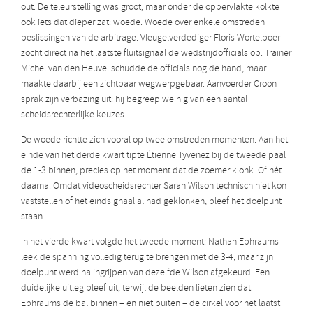
out. De teleurstelling was groot, maar onder de oppervlakte kolkte
ook iets dat dieper zat: woede. Woede over enkele omstreden
beslissingen van de arbitrage. Vleugelverdediger Floris Wortelboer
zocht direct na het laatste fluitsignaal de wedstrijdofficials op. Trainer
Michel van den Heuvel schudde de officials nog de hand, maar
maakte daarbij een zichtbaar wegwerpgebaar. Aanvoerder Croon
sprak zijn verbazing uit: hij begreep weinig van een aantal
scheidsrechterlijke keuzes.
De woede richtte zich vooral op twee omstreden momenten. Aan het
einde van het derde kwart tipte Étienne Tyvenez bij de tweede paal
de 1-3 binnen, precies op het moment dat de zoemer klonk. Of nét
daarna. Omdat videoscheidsrechter Sarah Wilson technisch niet kon
vaststellen of het eindsignaal al had geklonken, bleef het doelpunt
staan.
In het vierde kwart volgde het tweede moment: Nathan Ephraums
leek de spanning volledig terug te brengen met de 3-4, maar zijn
doelpunt werd na ingrijpen van dezelfde Wilson afgekeurd. Een
duidelijke uitleg bleef uit, terwijl de beelden lieten zien dat
Ephraums de bal binnen – en niet buiten – de cirkel voor het laatst