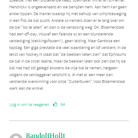
speelde, met een uitstekende keep, spelmaker (Kina) en sc-nemer.
Hendrickx is ongeevenaard en we benijden hem. Aan hem kan geen
ander tippen. De manier waarop hij met behulp van schijnbeweging
in een flits de bal pusht. Andere sc-nemers doen er te lang over om
de bal "los te laten" en dan is de verrassing weg. OK, Bloemendaal
had een off-day, inlusief een falende sc en een blunderende
verdediging (dekkingsfouten!!), geen leiding. Maar Gantoise een
topdag. Een giga prestatie die veel waardering en lof verdient. In de
tekst van hockey.nl staat dat "de beelden lieten zien" dat Ephraums
de bal in de circel raakte, maar de beelden laten ook zien dat hij de
bal niet had stil gelegd alvorens de vrije bal te nemen, hetgeen
volgens de verslaggever verplicht is. Al met al: een meer dan
verdiende overwinning voor onze "Zuiderburen". Voor Bloemendaal
werk aan de winkel.
Log in om te reageren
64
RandolfHollt