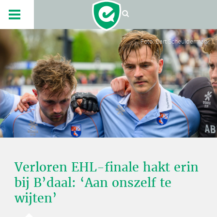
Foto: Bart Scheulderman
Verloren EHL-finale hakt erin
bij B’daal: ‘Aan onszelf te
wijten’