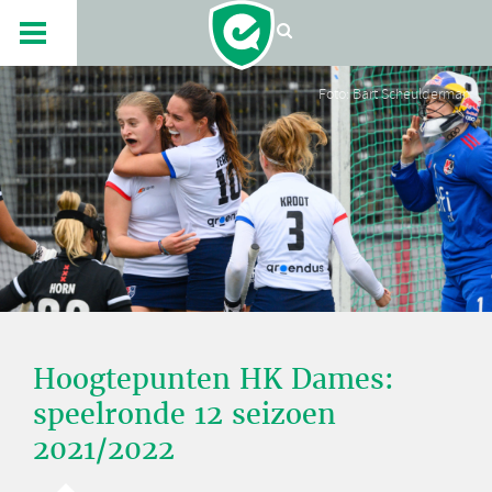
Foto: Bart Scheulderman
Hoogtepunten HK Dames:
speelronde 12 seizoen
2021/2022