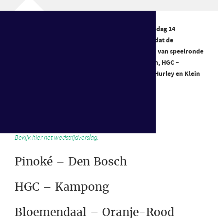
De clubs in de Hoofdklasse Dames speelden zondag 14
november 2021 hun voorlaatste wedstrijd voordat de
winterstop ingaat. Bekijk hier de hoogtepunten van speelronde
12. Met: Amsterdam – SCHC, Pinoké – Den Bosch, HGC –
Kampong, Bloemendaal – Oranje-Rood, hdm – Hurley en Klein
Zwitserland – Victoria.
Amsterdam – SCHC
Bekijk hier het wedstrijdverslag.
Pinoké – Den Bosch
HGC – Kampong
Bloemendaal – Oranje-Rood