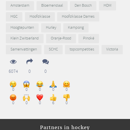
Amsterdam
Bloemendaal
Den Bosch
HDM
HGC
Hoofdklasse
Hoofdklasse Dames
Hoogtepunten
Hurley
Kampong
Klein Zwitserland
Oranje-Rood
Pinoké
Samenvattingen
SCHC
topcompetities
Victoria
6074
0
0
0
0
0
0
0
0
0
0
6
0
Partners in hockey