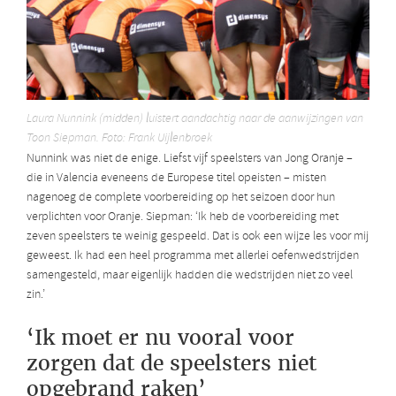
Laura Nunnink (midden) luistert aandachtig naar de aanwijzingen van
Toon Siepman. Foto: Frank Uijlenbroek
Nunnink was niet de enige. Liefst vijf speelsters van Jong Oranje –
die in Valencia eveneens de Europese titel opeisten – misten
nagenoeg de complete voorbereiding op het seizoen door hun
verplichten voor Oranje. Siepman: ‘Ik heb de voorbereiding met
zeven speelsters te weinig gespeeld. Dat is ook een wijze les voor mij
geweest. Ik had een heel programma met allerlei oefenwedstrijden
samengesteld, maar eigenlijk hadden die wedstrijden niet zo veel
zin.’
‘Ik moet er nu vooral voor
zorgen dat de speelsters niet
opgebrand raken’