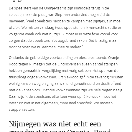
De speelsters van de Oranje-teams zijn inmiddels terug in de
selectie, maar de ploeg van Siepman ondervindt nog altijd de
naweeën. ‘Veel speelsters hebben te kampen met pijntjes, zijn moe
of ziek. We misten vandaag twee speelster en ik verwacht dat die er
volgende week ook niet bij zijn. Ik moet er in deze fase vooral voor
zorgen dat de speelsters niet opgebrand raken. Dat is lastig, maar
daar hebben we nu eenmaal mee te maken.’
Ondanks de gebrekkige voorbereiding en blessures toonde Oranje-
Rood tegen Nijmegen dat de Eindhovensen al een aantal stappen
hebben gemaakt in vergelijking met vorig seizoen. Het spel van de
thuisploeg oogde volwassen. Oranje-Rood gaf in de zeventig minuten
weinig kansen weg en ging aanvallend geroutineerd en doeltreffend
met de kansen om. ‘Met die volwassenheid zijn we hele dagen bezig.
Daar wijs ik de speelsters elke keer weer op. Elke week moet het
beter. En niet in het algemeen, maar heel specifiek. We moeten
stappen zetten.’
Nijmegen was niet echt een