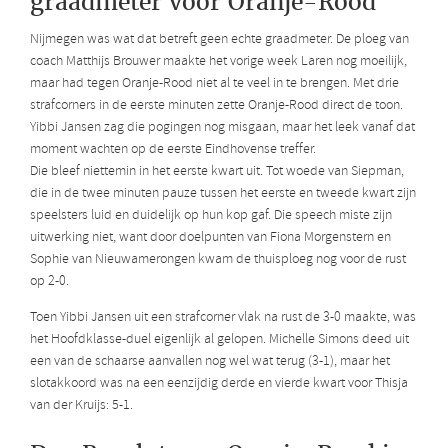
graadmeter voor Oranje-Rood
Nijmegen was wat dat betreft geen echte graadmeter. De ploeg van
coach Matthijs Brouwer maakte het vorige week Laren nog moeilijk,
maar had tegen Oranje-Rood niet al te veel in te brengen. Met drie
strafcorners in de eerste minuten zette Oranje-Rood direct de toon.
Yibbi Jansen zag die pogingen nog misgaan, maar het leek vanaf dat
moment wachten op de eerste Eindhovense treffer.
Die bleef niettemin in het eerste kwart uit. Tot woede van Siepman,
die in de twee minuten pauze tussen het eerste en tweede kwart zijn
speelsters luid en duidelijk op hun kop gaf. Die speech miste zijn
uitwerking niet, want door doelpunten van Fiona Morgenstern en
Sophie van Nieuwamerongen kwam de thuisploeg nog voor de rust
op 2-0.
Toen Yibbi Jansen uit een strafcorner vlak na rust de 3-0 maakte, was
het Hoofdklasse-duel eigenlijk al gelopen. Michelle Simons deed uit
een van de schaarse aanvallen nog wel wat terug (3-1), maar het
slotakkoord was na een eenzijdig derde en vierde kwart voor Thisja
van der Kruijs: 5-1.