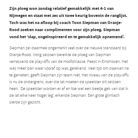
Zijn ploeg won zondag relatief gemakkelijk met 4-1 van
Nijmegen en staat met zes uit twee keurig bovenin de ranglijst.
Toch was het na afloop bij coach Toon Siepman van Oranje-
Rood zoeken naar complimenten voor zijn ploeg. Siepman
vond het ‘slap, ongeïnspireerd en te gemakkelijk opnemend’.
Siepman zei daarmee ongemerkt veel over de nieuwe standaard bij
Oranje-Rood. Vorig seizoen bereikte de ploeg van Siepman
verrassend de play-offs van de Hoofdklasse. Feest in Eindhoven. Het
was meer dan waar vooraf op was gerekend. Veel tijd om daarvan na
te genieten, geeft Siepman zijn team niet. Het niveau van de play-offs
is nu de ondergrens, over die lat moeten de speelster dit seizoen
heen. ‘De speelster worden er af en toe wel een beetje gek van dat ik
de lat elke keer hoger leg’, erkende Siepman. Een grote glimlach
sierde zijn gezicht.