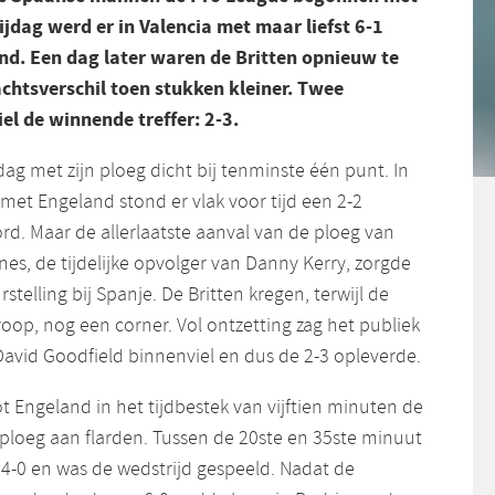
jdag werd er in Valencia met maar liefst 6-1
nd. Een dag later waren de Britten opnieuw te
achtsverschil toen stukken kleiner. Twee
iel de winnende treffer: 2-3.
ag met zijn ploeg dicht bij tenminste één punt. In
met Engeland stond er vlak voor tijd een 2-2
rd. Maar de allerlaatste aanval van de ploeg van
es, de tijdelijke opvolger van Danny Kerry, zorgde
stelling bij Spanje. De Britten kregen, terwijl de
kroop, nog een corner. Vol ontzetting zag het publiek
avid Goodfield binnenviel en dus de 2-3 opleverde.
 Engeland in het tijdbestek van vijftien minuten de
sploeg aan flarden. Tussen de 20ste en 35ste minuut
 4-0 en was de wedstrijd gespeeld. Nadat de