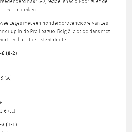
gedenderd naar 6-0, redde Ignacio Rodriguez de
 de 6-1 te maken.
 twee zeges met een honderdprocentscore van zes
ner-up in de Pro League. België leidt de dans met
nd – vijf uit drie – staat derde.
-6 (0-2)
3 (sc)
-6
1-6 (sc)
-3 (1-1)