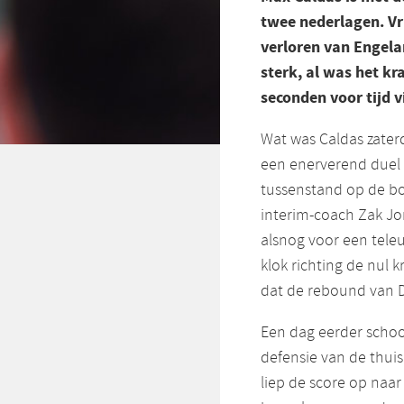
twee nederlagen. Vri
verloren van Engela
sterk, al was het kr
seconden voor tijd v
Wat was Caldas zaterd
een enerverend duel 
tussenstand op de bo
interim-coach Zak Jon
alsnog voor een teleur
klok richting de nul 
dat de rebound van D
Een dag eerder schoot
defensie van de thui
liep de score op naar