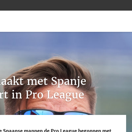
aakt met Spanje
art in Pro League
de Spaanse mannen de Pro League begonnen met