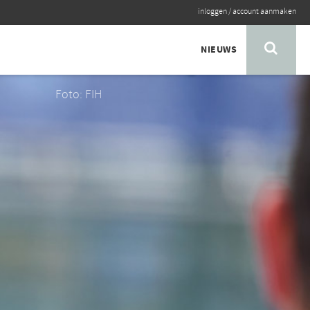
inloggen
/
account aanmaken
NIEUWS
Foto: FIH