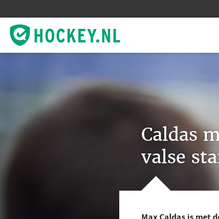
Caldas m
valse st
Max Caldas is met 