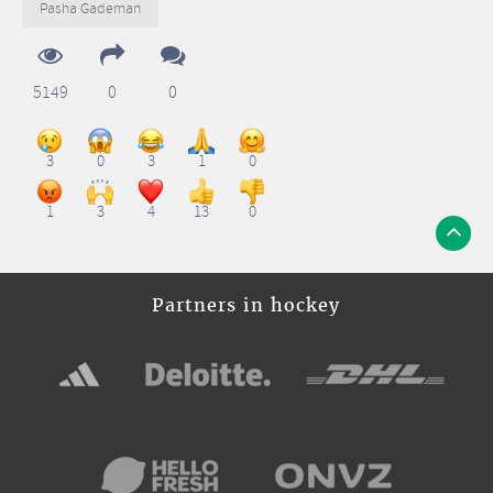
Pasha Gademan
5149
0
0
3
0
3
1
0
1
3
4
13
0
Partners in hockey