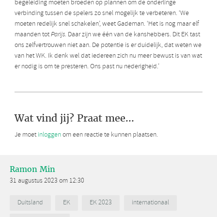
begeleiding moeten broeden op plannen om de onderlinge
verbinding tussen de spelers zo snel mogelijk te verbeteren. ‘We
moeten redelijk snel schakelen’, weet Gademan. ‘Het is nog maar elf
maanden tot
Parijs
. Daar zijn we één van de kanshebbers. Dit EK tast
ons zelfvertrouwen niet aan. De potentie is er duidelijk, dat weten we
van het WK. Ik denk wel dat iedereen zich nu meer bewust is van wat
er nodig is om te presteren. Ons past nu nederigheid.’
Wat vind jij? Praat mee...
Je moet
inloggen
om een reactie te kunnen plaatsen.
Ramon Min
31 augustus 2023 om 12:30
Duitsland
EK
EK 2023
internationaal