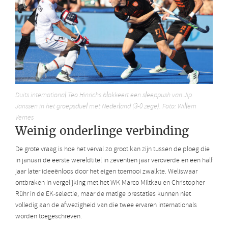
Duits international Teo Hinrichs blokkeert een sleeppush van Jip
Janssen in het groepsduel met Nederland (3-0 zege). Foto: Willem
Vernes
Weinig onderlinge verbinding
De grote vraag is hoe het verval zo groot kan zijn tussen de ploeg die
in januari de eerste wereldtitel in zeventien jaar veroverde en een half
jaar later ideeënloos door het eigen toernooi zwalkte. Weliswaar
ontbraken in vergelijking met het WK Marco Miltkau en Christopher
Rühr in de EK-selectie, maar de matige prestaties kunnen niet
volledig aan de afwezigheid van die twee ervaren internationals
worden toegeschreven.