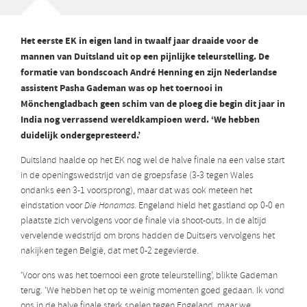
Het eerste EK in eigen land in twaalf jaar draaide voor de
mannen van Duitsland uit op een pijnlijke teleurstelling. De
formatie van bondscoach André Henning en zijn Nederlandse
assistent Pasha Gademan was op het toernooi in
Mönchengladbach geen schim van de ploeg die begin dit jaar in
India nog verrassend wereldkampioen werd. ‘We hebben
duidelijk ondergepresteerd.’
Duitsland haalde op het EK nog wel de halve finale na een valse start
in de openingswedstrijd van de groepsfase (3-3 tegen Wales
ondanks een 3-1 voorsprong), maar dat was ook meteen het
eindstation voor
Die Honamas
. Engeland hield het gastland op 0-0 en
plaatste zich vervolgens voor de finale via shoot-outs. In de altijd
vervelende wedstrijd om brons hadden de Duitsers vervolgens het
nakijken tegen België, dat met 0-2 zegevierde.
‘Voor ons was het toernooi een grote teleurstelling’, blikte Gademan
terug. ‘We hebben het op te weinig momenten goed gedaan. Ik vond
ons in de halve finale sterk spelen tegen Engeland, maar we