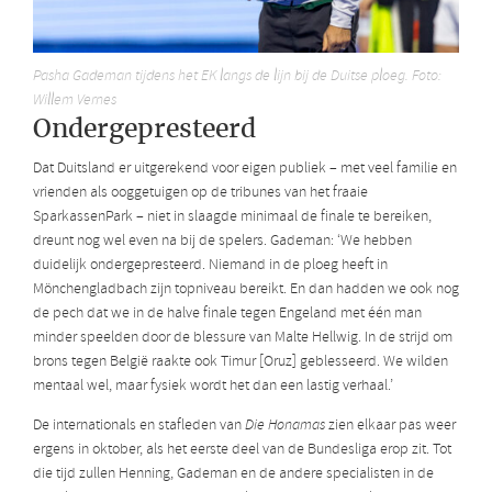
Pasha Gademan tijdens het EK langs de lijn bij de Duitse ploeg. Foto:
Willem Vernes
Ondergepresteerd
Dat Duitsland er uitgerekend voor eigen publiek – met veel familie en
vrienden als ooggetuigen op de tribunes van het fraaie
SparkassenPark – niet in slaagde minimaal de finale te bereiken,
dreunt nog wel even na bij de spelers. Gademan: ‘We hebben
duidelijk ondergepresteerd. Niemand in de ploeg heeft in
Mönchengladbach zijn topniveau bereikt. En dan hadden we ook nog
de pech dat we in de halve finale tegen Engeland met één man
minder speelden door de blessure van Malte Hellwig. In de strijd om
brons tegen België raakte ook Timur [Oruz] geblesseerd. We wilden
mentaal wel, maar fysiek wordt het dan een lastig verhaal.’
De internationals en stafleden van
Die Honamas
zien elkaar pas weer
ergens in oktober, als het eerste deel van de Bundesliga erop zit. Tot
die tijd zullen Henning, Gademan en de andere specialisten in de