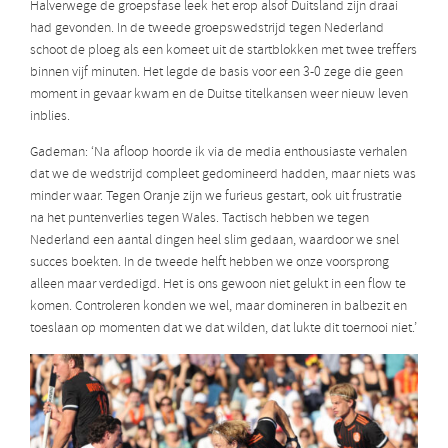
Halverwege de groepsfase leek het erop alsof Duitsland zijn draai
had gevonden. In de tweede groepswedstrijd tegen Nederland
schoot de ploeg als een komeet uit de startblokken met twee treffers
binnen vijf minuten. Het legde de basis voor een 3-0 zege die geen
moment in gevaar kwam en de Duitse titelkansen weer nieuw leven
inblies.
Gademan: ‘Na afloop hoorde ik via de media enthousiaste verhalen
dat we de wedstrijd compleet gedomineerd hadden, maar niets was
minder waar. Tegen Oranje zijn we furieus gestart, ook uit frustratie
na het puntenverlies tegen Wales. Tactisch hebben we tegen
Nederland een aantal dingen heel slim gedaan, waardoor we snel
succes boekten. In de tweede helft hebben we onze voorsprong
alleen maar verdedigd. Het is ons gewoon niet gelukt in een flow te
komen. Controleren konden we wel, maar domineren in balbezit en
toeslaan op momenten dat we dat wilden, dat lukte dit toernooi niet.’