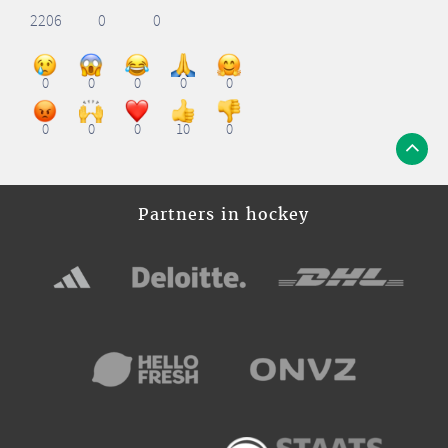
2206
0
0
0
0
0
0
0
0
0
0
10
0
Partners in hockey