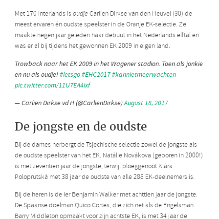
Met 170 interlands is
oudje
Carlien Dirkse van den Heuvel (30) de
meest ervaren én oudste speelster in de Oranje EK-selectie. Ze
maakte negen jaar geleden haar debuut in het Nederlands elftal en
was er al bij tijdens het gewonnen EK 2009 in eigen land.
Trowback naar het EK 2009 in het Wagener stadion. Toen als jonkie
en nu als oudje!
#letsgo
#EHC2017
#kannietmeerwachten
pic.twitter.com/11U7EA4ixf
— Carlien Dirkse vd H (@CarlienDirkse)
August 18, 2017
De jongste en de oudste
Bij de dames herbergt de Tsjechische selectie zowel de jongste als
de oudste speelster van het EK. Natálie Novákova (geboren in 2000!)
is met zeventien jaar de jongste, terwijl ploeggenoot Klára
Poloprutská met 38 jaar de oudste van alle 288 EK-deelnemers is.
Bij de heren is de Ier Benjamin Walker met achttien jaar de jongste.
De Spaanse doelman Quico Cortes, die zich net als de Engelsman
Barry Middleton opmaakt voor zijn achtste EK, is met 34 jaar de