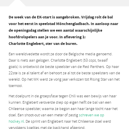
De week van de EK-start is aangebroken. Vrijdag rolt de bal
voor het eerst in speelstad Mönchengladbach. In aanloop naar
de openingsdag stellen we een aantal waarschijnlijke
hoofdrolspelers aan je voor. In aflevering 1:
Charlotte Englebert, ster van de buren.
Een wereldvedette wordt ze door de Belgische media genoemd.
Daar is niets aan gelogen. Charlotte Englebert (53
caps
, twaalf
goals) is onbetwist de beste speelster van de Red Panthers. Op haar
22ste is ze al talent af en behoort ze al tot de beste speelsters van de
wereld. Op het WK werd ze vorig jaar verkozen tot Rising Star van het
toernooi.
Het doelpunt in de groepsfase tegen Chili was een bewijs van haar
kunnen. Englebert veroverde diep op eigen helft de bal van een
Chileense speelster, waarna ze begon aan haar lange tocht naar het
doel. Een shoot-out van een meter of zestig
schreven we op
hockey.nl
. De sprint van Englebert naar het Chileense doel werd
vervolgens koeltjes met de backhand afgerond.