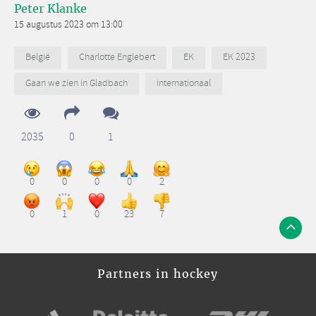
Peter Klanke
15 augustus 2023 om 13:00
België
Charlotte Englebert
EK
EK 2023
Gaan we zien in Gladbach
internationaal
2035
0
1
0
0
0
0
2
0
1
0
23
7
Partners in hockey