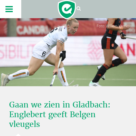
Foto: Willem Vernes
Gaan we zien in Gladbach:
Englebert geeft Belgen
vleugels