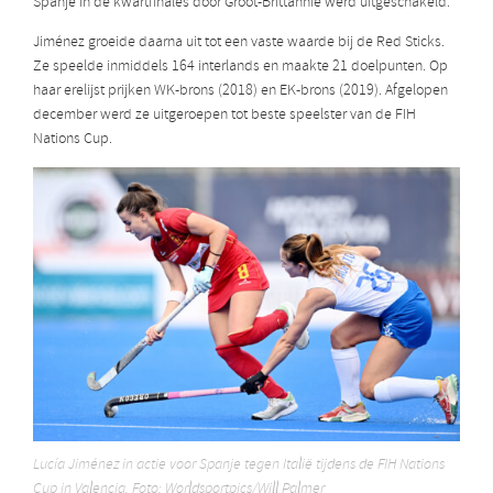
Spanje in de kwartfinales door Groot-Brittannië werd uitgeschakeld.
Jiménez groeide daarna uit tot een vaste waarde bij de Red Sticks.
Ze speelde inmiddels 164 interlands en maakte 21 doelpunten. Op
haar erelijst prijken WK-brons (2018) en EK-brons (2019). Afgelopen
december werd ze uitgeroepen tot beste speelster van de FIH
Nations Cup.
Lucía Jiménez in actie voor Spanje tegen Italië tijdens de FIH Nations
Cup in Valencia. Foto: Worldsportpics/Will Palmer