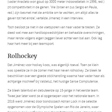
(vader Anacleto won goud op 3000 meter indooratletiek in 1996, red.)
zit competitiviteit in de genen. ‘We (broer en zus Sergio en Paula,
red.) zijn besmet met de ambitie om te vechten, om altijd alles te
geven tot het einde’, vertelde Jimenez in een interview.
Toch besloot ze niet in de voetsporen van haar vader te treden. Ze
deed wel mee aan hardloopwedstrijden en behaalde overwinningen,
maar rende volgens eigen zeggen liever achter een bal aan. Ook lag
haar hart meer bij een teamsport.
Rolhockey
Dat Jiménez voor hockey koos, was eigenlijk toeval. Toen ze klein
was speelde ze in de zomer met haar neven rolhockey. Ze bleek te
beschikken over een goede stickhandling waarna haar vader haar als
achtjarige inschreef bij Valdeluz, het huidige Sanse Complutense.
Ze bleek talentvol en debuteerde op 15-jarige in het eerste team.
Twee jaar later werd ze al opgeroepen voor het nationale team. In
2016 werd Jiménez door bondscoach Adrian Lock in de selectie
opgenomen voor de Olympische Spelen van Rio de Janeiro, waar