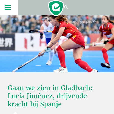
Foto: Worldsportpics/Will Palmer
Gaan we zien in Gladbach:
Lucía Jiménez, drijvende
kracht bij Spanje