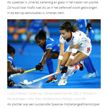
Als speelster is Jiménez behendig en goed in het kiezen van positie.
Ze houdt haar hoofd koel als ze in het defensief wordt gedwongen.
In de een-op-eensituaties is Jimenez sterk.
Lucía Jiménez in actie voor Spanje tijdens het WK 2022 in Terrassa in
het duel tegen India. Foto: Worldsportpics/Rodrigo Jaramillo
Als dochter was een succesvolle Spaanse middellangeafstandsloper