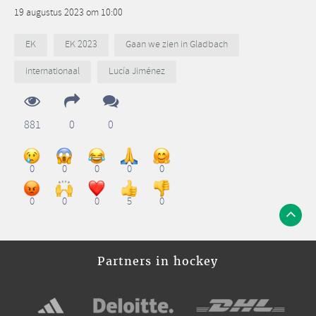
19 augustus 2023 om 10:00
EK
EK 2023
Gaan we zien in Gladbach
internationaal
Lucía Jiménez
881
0
0
0
0
0
0
0
0
0
0
5
0
Partners in hockey