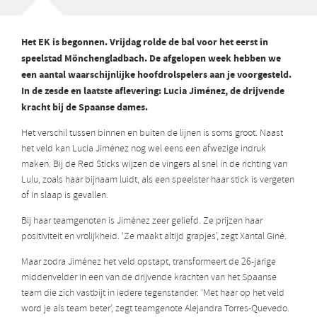
Het EK is begonnen. Vrijdag rolde de bal voor het eerst in
speelstad Mönchengladbach. De afgelopen week hebben we
een aantal waarschijnlijke hoofdrolspelers aan je voorgesteld.
In de zesde en laatste aflevering: Lucia Jiménez, de drijvende
kracht bij de Spaanse dames.
Het verschil tussen binnen en buiten de lijnen is soms groot. Naast
het veld kan Lucia Jiménez nog wel eens een afwezige indruk
maken. Bij de Red Sticks wijzen de vingers al snel in de richting van
Lulu, zoals haar bijnaam luidt, als een speelster haar stick is vergeten
of in slaap is gevallen.
Bij haar teamgenoten is Jiménez zeer geliefd. Ze prijzen haar
positiviteit en vrolijkheid. ‘Ze maakt altijd grapjes’, zegt Xantal Giné.
Maar zodra Jiménez het veld opstapt, transformeert de 26-jarige
middenvelder in een van de drijvende krachten van het Spaanse
team die zich vastbijt in iedere tegenstander. ‘Met haar op het veld
word je als team beter’, zegt teamgenote Alejandra Torres-Quevedo.