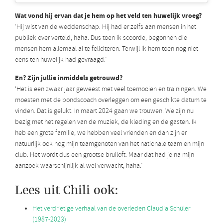
Wat vond hij ervan dat je hem op het veld ten huwelijk vroeg?
‘Hij wist van de weddenschap. Hij had er zelfs aan mensen in het
publiek over verteld, haha. Dus toen ik scoorde, begonnen die
mensen hem allemaal al te feliciteren. Terwijl ik hem toen nog niet
eens ten huwelijk had gevraagd.’
En? Zijn jullie inmiddels getrouwd?
‘Het is een zwaar jaar geweest met veel toernooien en trainingen. We
moesten met de bondscoach overleggen om een geschikte datum te
vinden. Dat is gelukt. In maart 2024 gaan we trouwen. We zijn nu
bezig met het regelen van de muziek, de kleding en de gasten. Ik
heb een grote familie, we hebben veel vrienden en dan zijn er
natuurlijk ook nog mijn teamgenoten van het nationale team en mijn
club. Het wordt dus een grootse bruiloft. Maar dat had je na mijn
aanzoek waarschijnlijk al wel verwacht, haha.’
Lees uit Chili ook:
Het verdrietige verhaal van de overleden Claudia Schüler
(1987-2023)