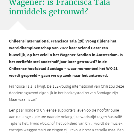
Wagener: is Francisca Tala
inmiddels getrouwd?
Chileens international Francisca Tala (28) vroeg tijdens het
wereldkampioenschap van 2022 haar vriend Cesar ten
huwelijk, op het veld in het Wagener Stadion in Amsterdam. Is
het verliefde stel anderhalf jaar later getrouwd? In de
Chileense hoofdstad Santiago – waar momenteel het WK-21
wordt gespeeld – gaan we op zoek naar het antwoord.
Francisca Tala is kwijt. De 152-voudig international van Chili zou deze
donderdagavond eigenlijk in het hockeystadion van Santiago zijn.
Maar waar is ze?
Een paar honderd Chileense supporters leven op de hoofdtribune
aan de lange zijde toe naar de belangrijke wedstrijd tegen Australië.
Tijdens het
Himno Nacional
, het volkslied van Chili, wordt de muziek
zachtjes weggedraaid en zingen zij uit volle borst a capella mee. Een