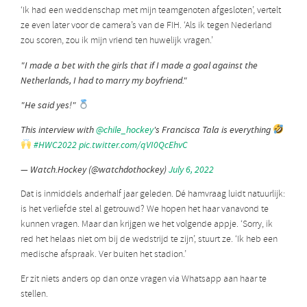
‘Ik had een weddenschap met mijn teamgenoten afgesloten’, vertelt
ze even later voor de camera’s van de FIH. ‘Als ik tegen Nederland
zou scoren, zou ik mijn vriend ten huwelijk vragen.’
"I made a bet with the girls that if I made a goal against the
Netherlands, I had to marry my boyfriend."
"He said yes!"
This interview with
@chile_hockey
's Francisca Tala is everything
#HWC2022
pic.twitter.com/qVI0QcEhvC
— Watch.Hockey (@watchdothockey)
July 6, 2022
Dat is inmiddels anderhalf jaar geleden. Dé hamvraag luidt natuurlijk:
is het verliefde stel al getrouwd? We hopen het haar vanavond te
kunnen vragen. Maar dan krijgen we het volgende appje. ‘Sorry, ik
red het helaas niet om bij de wedstrijd te zijn’, stuurt ze. ‘Ik heb een
medische afspraak. Ver buiten het stadion.’
Er zit niets anders op dan onze vragen via Whatsapp aan haar te
stellen.