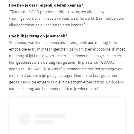
Hoe heb je Cesar eigenlijk leren kennen?
‘Tijdens de COVID-pandemie. Hij is dokter, net als ik. Ik was
vrijwilliger op de IC in het ziekenhuis waar hij werkt. Daar hebben we
elkaar ontmoet en elkaar beter leren kennen.’
Hoe blik je terug op je aanzoek?
‘Het eerste wat ik me herinner als ik terugdenk aan die dag is de
emotie die er bij mijn teamgenoten loskwam toen ik scoorde. Ik moet
daar nog altijd heel erg om lachen. Ik herinner me hun gezichten en
hun geschreeuw als de dag van gisteren. In plaats van ’GOAAAL’
riepen ze: ‘JIJ GAAT TROUWEN!’ Ik herinner me ook het schuldgevoel
dat ik had omdat mijn ploeg het tegen Nederland heel goed had
gedaan en ik de enige was die in de schijnwerpers stond. En ik denk
natuurlijk terug aan het moment dat mijn vriend ja zei.’