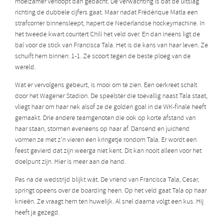
moeizamer verloopt dan gedacht. De verwachting is dat de uitslag
richting de dubbele cijfers gaat. Maar nadat Frédérique Matla een
strafcorner binnensleept, hapert de Nederlandse hockeymachine. In
het tweede kwart countert Chili het veld over. En dan ineens ligt de
bal voor de stick van Francisca Tala. Het is de kans van haar leven. Ze
schuift hem binnen: 1-1. Ze scoort tegen de beste ploeg van de
wereld.
Wat er vervolgens gebeurt, is mooi om te zien. Een oerkreet schalt
door het Wagener Stadion. De speelster die toevallig naast Tala staat,
vliegt haar om haar nek alsof ze de golden goal in de WK-finale heeft
gemaakt. Drie andere teamgenoten die ook op korte afstand van
haar staan, stormen eveneens op haar af. Dansend en juichend
vormen ze met z’n vieren een kringetje rondom Tala. Er wordt een
feest gevierd dat zijn weerga niet kent. Dit kan nooit alleen voor het
doelpunt zijn. Hier is meer aan de hand.
Pas na de wedstrijd blijkt wát. De vriend van Francisca Tala, Cesar,
springt opeens over de boarding heen. Op het veld gaat Tala op haar
knieën. Ze vraagt hem ten huwelijk. Al snel daarna volgt een kus. Hij
heeft ja gezegd.