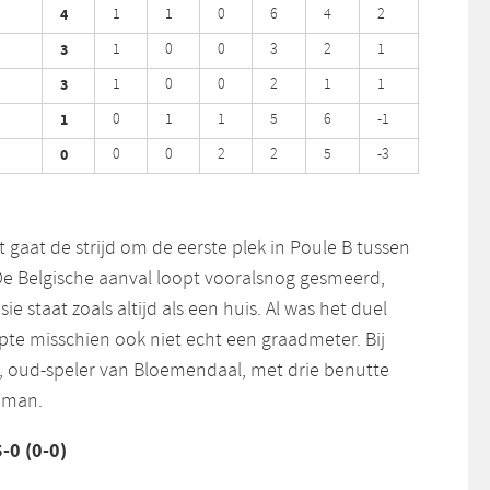
4
1
1
0
6
4
2
3
1
0
0
3
2
1
3
1
0
0
2
1
1
1
0
1
1
5
6
-1
0
0
0
2
2
5
-3
 gaat de strijd om de eerste plek in Poule B tussen
 De Belgische aanval loopt vooralsnog gesmeerd,
e staat zoals altijd als een huis. Al was het duel
pte misschien ook niet echt een graadmeter. Bij
 oud-speler van Bloemendaal, met drie benutte
e man.
-0 (0-0)