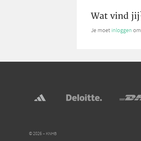
Wat vind jij
Je moet
inloggen
om 
© 2026 – KNHB