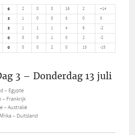
6
2
0
0
16
2
+14
3
1
0
0
5
0
5
3
1
1
1
4
6
-2
0
0
0
1
0
2
-2
0
0
0
2
0
15
-15
ag 3 – Donderdag 13 juli
nd – Egypte
 – Frankrijk
e – Australië
Afrika – Duitsland