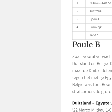
1.
Nieuw-Zeeland
2.
Australië
3.
Spanje
4.
Frankrijk
5.
Japan
Poule B
Zoals vooraf verwacht
Duitsland en België.
maar de Duitse defensi
tegen het nietige Egy
België was Tom Boon,
strafcorners de grot
Duitsland – Egypte 5
’22 Marco Miltkau 1-0