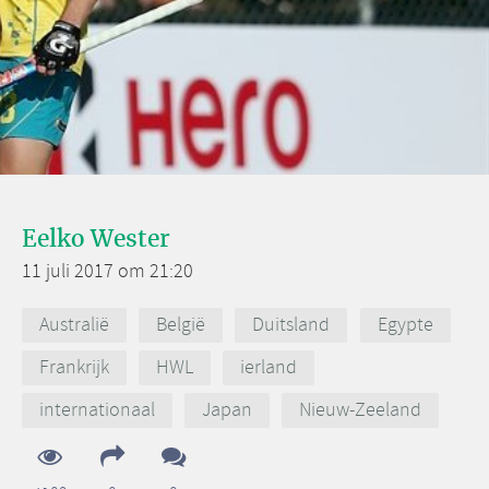
Eelko Wester
11 juli 2017 om 21:20
Australië
België
Duitsland
Egypte
Frankrijk
HWL
ierland
internationaal
Japan
Nieuw-Zeeland