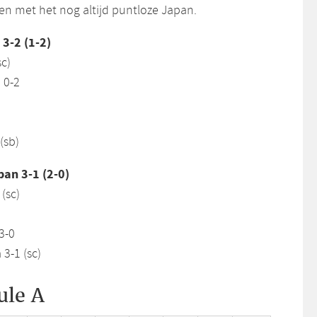
n met het nog altijd puntloze Japan.
 3-2 (1-2)
sc)
 0-2
(sb)
an 3-1 (2-0)
(sc)
)
3-0
3-1 (sc)
ule A