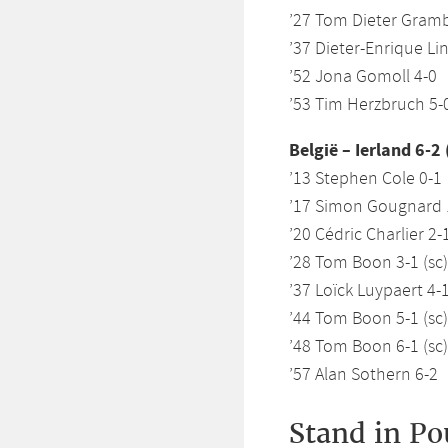
’27 Tom Dieter Gramb
’37 Dieter-Enrique Li
’52 Jona Gomoll 4-0
’53 Tim Herzbruch 5-
België – Ierland 6-2 
’13 Stephen Cole 0-1
’17 Simon Gougnard 
’20 Cédric Charlier 2-
’28 Tom Boon 3-1 (sc)
’37 Loïck Luypaert 4-1
’44 Tom Boon 5-1 (sc)
’48 Tom Boon 6-1 (sc)
’57 Alan Sothern 6-2
Stand in Po