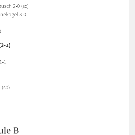
usch 2-0 (sc)
nnekogel 3-0
0
(3-1)
1-1
1
 (sb)
ule B