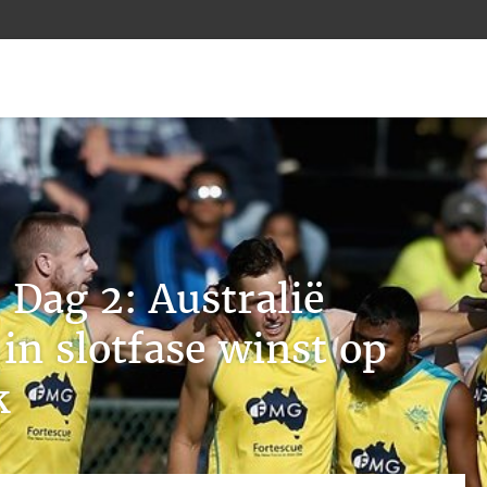
Dag 2: Australië
 in slotfase winst op
k