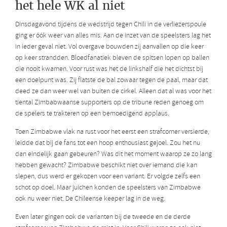
het hele WK al niet
Dinsdagavond tijdens de wedstrijd tegen Chili in de verliezerspoule
ging er óók weer van alles mis. Aan de inzet van de speelsters lag het
in ieder geval niet. Vol overgave bouwden zij aanvallen op die keer
op keer strandden. Bloedfanatiek bleven de spitsen lopen op ballen
die nooit kwamen. Voor rust was het de linkshalf die het dichtst bij
een doelpunt was. Zij flatste de bal zowaar tegen de paal, maar dat
deed ze dan weer wel van buiten de cirkel. Alleen dat al was voor het
tiental Zimbabwaanse supporters op de tribune reden genoeg om
de spelers te trakteren op een bemoedigend applaus.
Toen Zimbabwe vlak na rust voor het eerst een strafcorner versierde,
leidde dat bij de fans tot een hoop enthousiast gejoel. Zou het nu
dan eindelijk gaan gebeuren? Was dit het moment waarop ze zo lang
hebben gewacht? Zimbabwe beschikt niet over iemand die kan
slepen, dus werd er gekozen voor een variant. Er volgde zelfs een
schot op doel. Maar juichen konden de speelsters van Zimbabwe
ook nu weer niet. De Chileense keeper lag in de weg.
Even later gingen ook de varianten bij de tweede en de derde