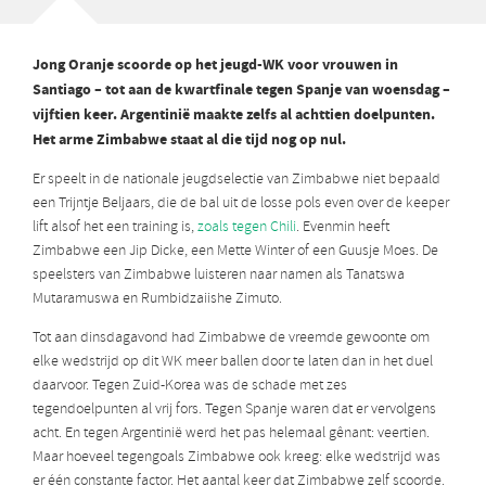
Jong Oranje scoorde op het jeugd-WK voor vrouwen in
Santiago – tot aan de kwartfinale tegen Spanje van woensdag –
vijftien keer. Argentinië maakte zelfs al achttien doelpunten.
Het arme Zimbabwe staat al die tijd nog op nul.
Er speelt in de nationale jeugdselectie van Zimbabwe niet bepaald
een Trijntje Beljaars, die de bal uit de losse pols even over de keeper
lift alsof het een training is,
zoals tegen Chili
. Evenmin heeft
Zimbabwe een Jip Dicke, een Mette Winter of een Guusje Moes. De
speelsters van Zimbabwe luisteren naar namen als Tanatswa
Mutaramuswa en Rumbidzaiishe Zimuto.
Tot aan dinsdagavond had Zimbabwe de vreemde gewoonte om
elke wedstrijd op dit WK meer ballen door te laten dan in het duel
daarvoor. Tegen Zuid-Korea was de schade met zes
tegendoelpunten al vrij fors. Tegen Spanje waren dat er vervolgens
acht. En tegen Argentinië werd het pas helemaal gênant: veertien.
Maar hoeveel tegengoals Zimbabwe ook kreeg: elke wedstrijd was
er één constante factor. Het aantal keer dat Zimbabwe zelf scoorde.