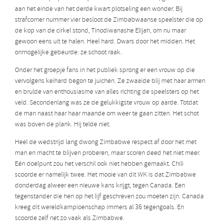
aan het einde van het derde kwart plotseling een wonder. Bij
strafcorner nummer vier besloot de Zimbabwaanse speelster die op
de kop van de cirkel stond, Tinodiwanashe Elijah, om nu maar
gewoon eens uit te halen. Heel hard. Dwars door het midden. Het
onmogelijke gebeurde: ze schoot raak.
Onder het groepje fans in het publiek sprong er een vrouw op die
vervolgens keihard begon te juichen. Ze zwaaide blij met haar armen
en brulde van enthousiasme van alles richting de speelsters op het
veld. Secondenlang was ze de gelukkigste vrouw op aarde. Totdat
de man naast haar haar maande om weer te gaan zitten. Het schot
was boven de plank. Hij telde niet.
Heel de wedstrijd lang dwong Zimbabwe respect af door het met
man en macht te blijven proberen, maar scoren deed het niet meer.
Eén doelpunt zou het verschil ook niet hebben gemaakt. Chili
scoorde er namelijk twee. Het mooie van dit WK is dat Zimbabwe
donderdag alweer een nieuwe kans krijgt, tegen Canada. Een
tegenstander die hen op het lijf geschreven zou moeten zijn. Canada
kreeg dit wereldkampioenschap immers al 36 tegengoals. En
scoorde zelf net zo vaak als Zimbabwe.