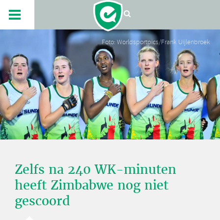
Foto: Worldsportpics/Frank Uijlenbroek
Zelfs na 240 WK-minuten
heeft Zimbabwe nog niet
gescoord