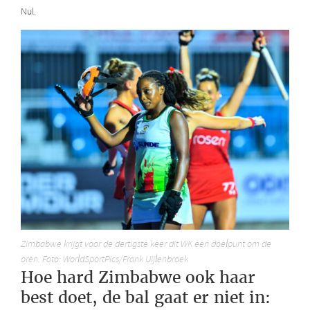
Nul.
Zimbabwe krijgt voor de dertigste keer dit WK een doelpunt om de
oren. Foto: WorldSportPics/Frank Uijlenbroek
Hoe hard Zimbabwe ook haar
best doet, de bal gaat er niet in: