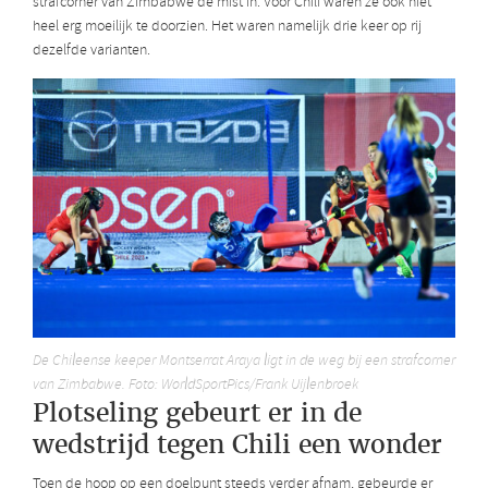
strafcorner van Zimbabwe de mist in. Voor Chili waren ze ook niet
heel erg moeilijk te doorzien. Het waren namelijk drie keer op rij
dezelfde varianten.
De Chileense keeper Montserrat Araya ligt in de weg bij een strafcorner
van Zimbabwe. Foto: WorldSportPics/Frank Uijlenbroek
Plotseling gebeurt er in de
wedstrijd tegen Chili een wonder
Toen de hoop op een doelpunt steeds verder afnam, gebeurde er