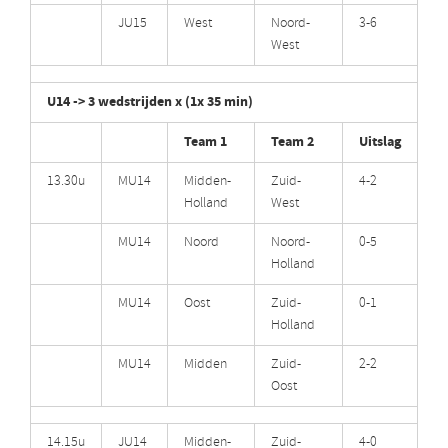
JU15
West
Noord-
3-6
West
U14 -> 3 wedstrijden x (1x 35 min)
Team 1
Team 2
Uitslag
13.30u
MU14
Midden-
Zuid-
4-2
Holland
West
MU14
Noord
Noord-
0-5
Holland
MU14
Oost
Zuid-
0-1
Holland
MU14
Midden
Zuid-
2-2
Oost
14.15u
JU14
Midden-
Zuid-
4-0