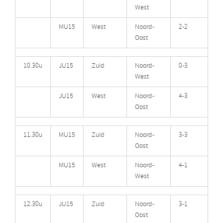
West
MU15
West
Noord-
2-2
Oost
10.30u
JU15
Zuid
Noord-
0-3
West
JU15
West
Noord-
4-3
Oost
11.30u
MU15
Zuid
Noord-
3-3
Oost
MU15
West
Noord-
4-1
West
12.30u
JU15
Zuid
Noord-
3-1
Oost