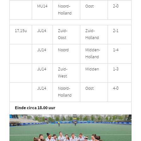
MU14
Noord-
Oost
2-0
Holland
17.15u
JU14
Zuid-
Zuid-
2-1
Oost
Holland
JU14
Noord
Midden-
1-4
Holland
JU14
Zuid-
Midden
1-3
West
JU14
Noord-
Oost
4-0
Holland
Einde circa 18.00 uur