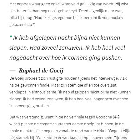
Met noppen waar geen enkel waterveld gelukkig van wordt. Hij wist
niet beter. ‘Ik had nog nooit gehockeyd. Deed eigenlijk maar wat’,
blikt hij terug. ‘Had ik al gezegd hoe blij ik ben dat ik voor hockey
gekozen heb?’
Ik heb afgelopen nacht bijna niet kunnen
slapen. Had zoveel zenuwen. Ik heb heel veel
nagedacht over hoe ik corners ging pushen.
Raphael de Goeij
De Goeij probeert zich rustig te houden tijdens het interviewtje, vlak
na de gewonnen finale. Maar zijn stem die af en toe overslaat,
verklapt zijn enthousiasme. ‘Ik heb afgelopen nacht bijna niet kunnen
slapen. Ik had zoveel zenuwen. Ik heb heel veel nagedacht over hoe
ik corners ging pushen.’
Dat was verstandig, want in de halve finale tegen Gooische (4-2
winst) pushte de cornerschutter het eerste doelpunt binnen. In de
finale maakte hij er nog een vanaf de rand van de cirkel. ‘Ongelofelijk
hè’, stamelt hij. ‘We klapten er vandaag compleet overheen. Tijdens