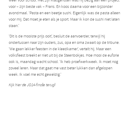
weer voor school. Met zijn klasgenoten was hij bezig aan een project
voor – zijn beste vak – Frans. En koos daarna voor een bijzonder
avondmaal. ‘Pasta en een beetje sushi. Eigenlijk was de pasta alleen
voor mij. Dat moet je eten als je sport. Maar ik kon de sushi niet laten
staan.’
‘Dit is de mooiste prijs ooit’, besluit de aanvoerder, terwijl hij
ondertussen naar zijn ouders, zus, opa en oma zwaait op de tribune.
‘We gaan lekker feesten in de kleedkamer’, vertelt hij. Maar een
volksfeest breekt er niet uit bij de Steenbokjes. Hoe mooi de euforie
ook is, maandag wacht school. ‘Ik heb proefwerkweek. Ik moet nog
zoveel leren.
Maar dat gaat me vast beter lukken dan afgelopen
week. Ik voel me echt geweldig.’
Kijk hier de JO14-finale terug!