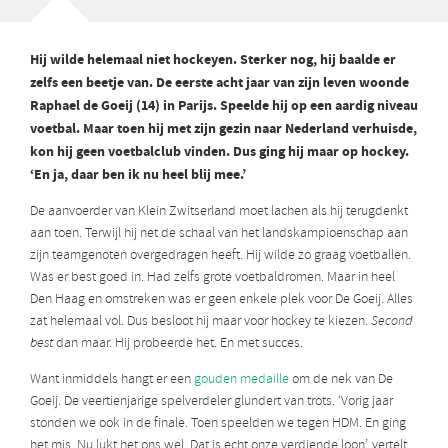
Hij wilde helemaal niet hockeyen. Sterker nog, hij baalde er
zelfs een beetje van. De eerste acht jaar van zijn leven woonde
Raphael de Goeij (14) in Parijs. Speelde hij op een aardig niveau
voetbal. Maar toen hij met zijn gezin naar Nederland verhuisde,
kon hij geen voetbalclub vinden. Dus ging hij maar op hockey.
‘En ja, daar ben ik nu heel blij mee.’
De aanvoerder van Klein Zwitserland moet lachen als hij terugdenkt
aan toen. Terwijl hij net de schaal van het landskampioenschap aan
zijn teamgenoten overgedragen heeft. Hij wilde zo graag voetballen.
Was er best goed in. Had zelfs grote voetbaldromen. Maar in heel
Den Haag en omstreken was er geen enkele plek voor De Goeij. Alles
zat helemaal vol. Dus besloot hij maar voor hockey te kiezen.
Second
best
dan maar. Hij probeerde het. En met succes.
Want inmiddels hangt er een
gouden medaille
om de nek van De
Goeij. De veertienjarige spelverdeler glundert van trots. ‘Vorig jaar
stonden we ook in de finale. Toen speelden we tegen HDM. En ging
het mis. Nu lukt het ons wel. Dat is echt onze verdiende loon’, vertelt