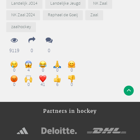
Landelijk JO14
Landelijke Jeugd
NK Zaal
NK Zaal 2024
Raphael de Goeij
Zaal
zaalhockey
9119
0
0
0
4
0
0
0
0
0
41
6
0
Partners in hockey