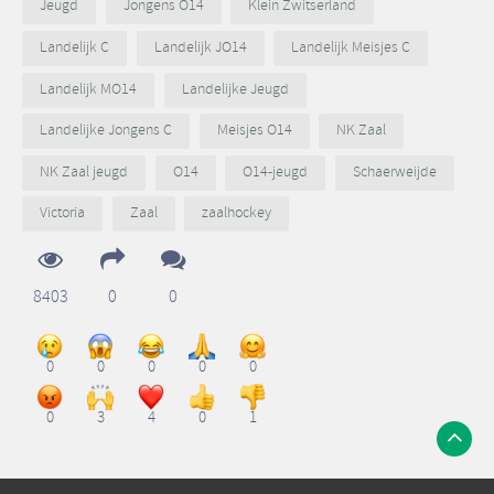
Jeugd
Jongens O14
Klein Zwitserland
Landelijk C
Landelijk JO14
Landelijk Meisjes C
Landelijk MO14
Landelijke Jeugd
Landelijke Jongens C
Meisjes O14
NK Zaal
NK Zaal jeugd
O14
O14-jeugd
Schaerweijde
Victoria
Zaal
zaalhockey
8403
0
0
0
0
0
0
0
0
3
4
0
1