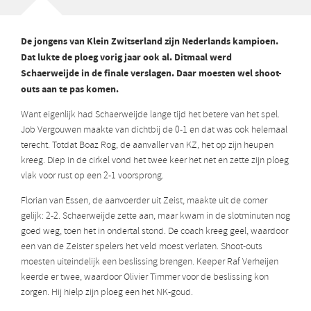
De jongens van Klein Zwitserland zijn Nederlands kampioen.
Dat lukte de ploeg vorig jaar ook al. Ditmaal werd
Schaerweijde in de finale verslagen. Daar moesten wel shoot-
outs aan te pas komen.
Want eigenlijk had Schaerweijde lange tijd het betere van het spel.
Job Vergouwen maakte van dichtbij de 0-1 en dat was ook helemaal
terecht. Totdat Boaz Rog, de aanvaller van KZ, het op zijn heupen
kreeg. Diep in de cirkel vond het twee keer het net en zette zijn ploeg
vlak voor rust op een 2-1 voorsprong.
Florian van Essen, de aanvoerder uit Zeist, maakte uit de corner
gelijk: 2-2. Schaerweijde zette aan, maar kwam in de slotminuten nog
goed weg, toen het in ondertal stond. De coach kreeg geel, waardoor
een van de Zeister spelers het veld moest verlaten.
Shoot-outs
moesten uiteindelijk een beslissing brengen. Keeper Raf Verheijen
keerde er twee, waardoor Olivier Timmer voor de beslissing kon
zorgen. Hij hielp zijn ploeg een het NK-goud.