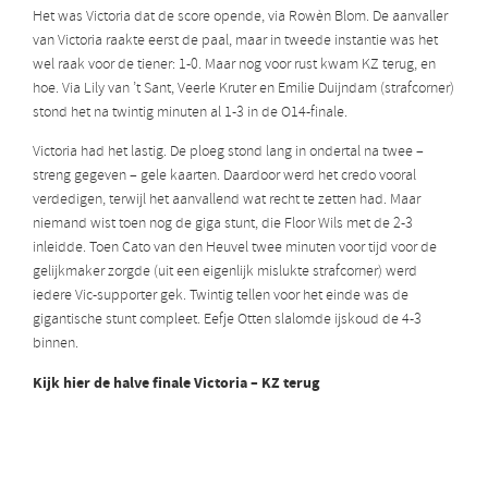
Het was Victoria dat de score opende, via Rowèn Blom. De aanvaller
van Victoria raakte eerst de paal, maar in tweede instantie was het
wel raak voor de tiener: 1-0. Maar nog voor rust kwam KZ terug, en
hoe. Via Lily van ’t Sant, Veerle Kruter en Emilie Duijndam (strafcorner)
stond het na twintig minuten al 1-3 in de O14-finale.
Victoria had het lastig. De ploeg stond lang in ondertal na twee –
streng gegeven – gele kaarten. Daardoor werd het credo vooral
verdedigen, terwijl het aanvallend wat recht te zetten had. Maar
niemand wist toen nog de giga stunt, die Floor Wils met de 2-3
inleidde. Toen Cato van den Heuvel twee minuten voor tijd voor de
gelijkmaker zorgde (uit een eigenlijk mislukte strafcorner) werd
iedere Vic-supporter gek. Twintig tellen voor het einde was de
gigantische stunt compleet. Eefje Otten slalomde ijskoud de 4-3
binnen.
Kijk hier de halve finale Victoria – KZ terug