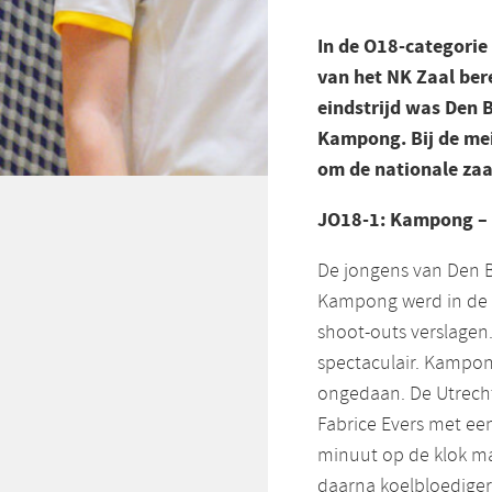
In de O18-categorie
van het NK Zaal ber
eindstrijd was Den 
Kampong. Bij de mei
om de nationale zaal
JO18-1: Kampong – 
De jongens van Den B
Kampong werd in de h
shoot-outs verslagen
spectaculair. Kampon
ongedaan. De Utrech
Fabrice Evers met een
minuut op de klok ma
daarna koelbloediger