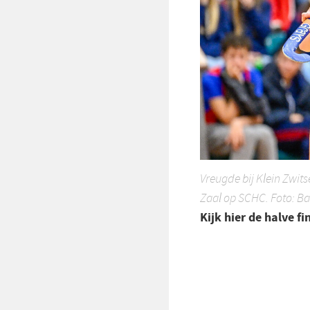
Vreugde bij Klein Zwits
Zaal op SCHC. Foto: B
Kijk hier de halve f