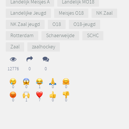
Landelijk Meisjes A
Landelijk MO18
Landelijke Jeugd
Meisjes O18
NK Zaal
NK Zaal jeugd
O18
O18-jeugd
Rotterdam
Schaerweijde
SCHC
Zaal
zaalhockey
12776
0
0
0
0
1
0
0
0
1
7
0
0