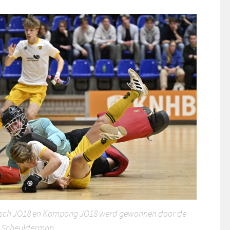
Bosch JO18 en Kampong JO18 werd gewonnen door de
t Scheulderman