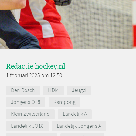
Redactie hockey.nl
1 februari 2025 om 12:50
Den Bosch
HDM
Jeugd
Jongens O18
Kampong
Klein Zwitserland
Landelijk A
Landelijk JO18
Landelijk Jongens A