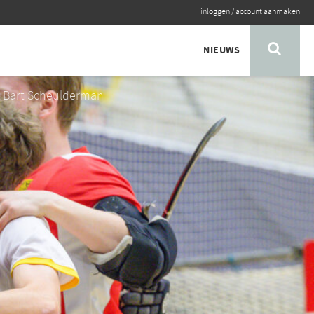
inloggen
/
account aanmaken
NIEUWS
: Bart Scheulderman