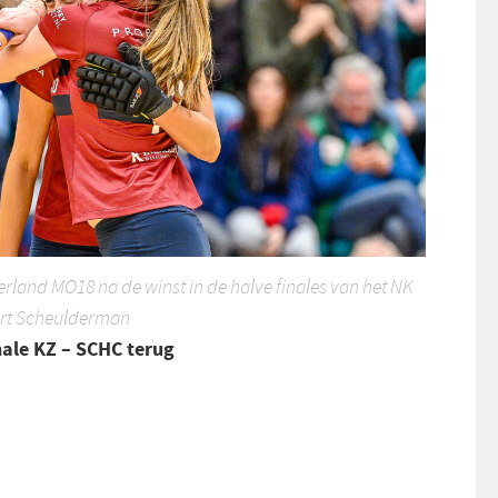
erland MO18 na de winst in de halve finales van het NK
art Scheulderman
inale KZ – SCHC terug