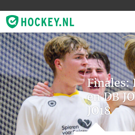
Finales
en DB JO
JO18