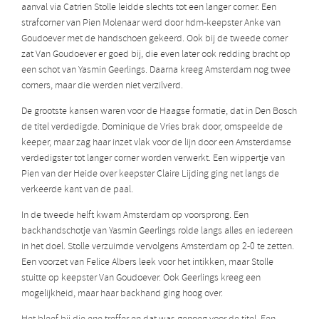
aanval via Catrien Stolle leidde slechts tot een langer corner. Een
strafcorner van Pien Molenaar werd door hdm-keepster Anke van
Goudoever met de handschoen gekeerd. Ook bij de tweede corner
zat Van Goudoever er goed bij, die even later ook redding bracht op
een schot van Yasmin Geerlings. Daarna kreeg Amsterdam nog twee
corners, maar die werden niet verzilverd.
De grootste kansen waren voor de Haagse formatie, dat in Den Bosch
de titel verdedigde. Dominique de Vries brak door, omspeelde de
keeper, maar zag haar inzet vlak voor de lijn door een Amsterdamse
verdedigster tot langer corner worden verwerkt. Een wippertje van
Pien van der Heide over keepster Claire Lijding ging net langs de
verkeerde kant van de paal.
In de tweede helft kwam Amsterdam op voorsprong. Een
backhandschotje van Yasmin Geerlings rolde langs alles en iedereen
in het doel. Stolle verzuimde vervolgens Amsterdam op 2-0 te zetten.
Een voorzet van Felice Albers leek voor het intikken, maar Stolle
stuitte op keepster Van Goudoever. Ook Geerlings kreeg een
mogelijkheid, maar haar backhand ging hoog over.