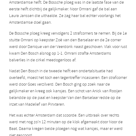
Amsterdamse helft. De Bossche ploeg was in de laatste fase van de
eerste helft dichtbij de gelijkmaker. Noor Omrani gaf de bal aan
Laura Janssen die uithaalde. Ze zag haar bal echter voorlangs het
Amsterdamse doel gaan.
De Bossche ploeg kreeg vervolgens 2 strafcorners te nemen. Bij de 1e
stuitte Omrani op keepster Zoë van den Barselaar en de 2e corner
werd door Danique van der Veerdonk naast geschoven. Vlak voor rust
kwam Den Bosch alsnog op 1-1. Omrani strafte Amsterdams
balverlies in de cirkel meedogenloos af.
Nadat Den Bosch in de tweede helft een ondertalsituatie had
overleefd, moest het toch een tegentreffer incasseren. Een strafcorner
werd door Goes verzilverd. Den Bosch ging op zoek naar de
gelijkmaker en kreeg ook kansjes. Een schot van Anick van Rooijen
belandde op de paal en keepster Van den Barselaar redde op de
inzet van Madelief van Pinxteren.
Het was echter Amsterdam dat scoorde. Een uitbraak over rechts
werd met nog zo’n 12 minuten op de klok afgemaakt door Noor de
Baat. Daarna kregen beide ploegen nog wat kansjes, maar er werd
niet gescoord.