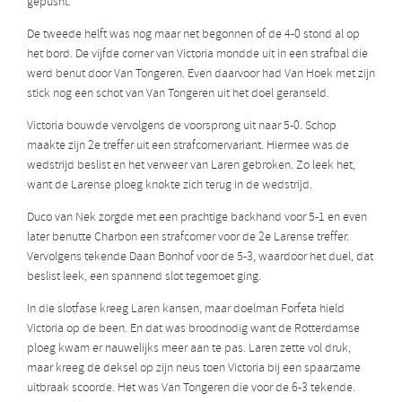
gepusht.
De tweede helft was nog maar net begonnen of de 4-0 stond al op
het bord. De vijfde corner van Victoria mondde uit in een strafbal die
werd benut door Van Tongeren. Even daarvoor had Van Hoek met zijn
stick nog een schot van Van Tongeren uit het doel geranseld.
Victoria bouwde vervolgens de voorsprong uit naar 5-0. Schop
maakte zijn 2e treffer uit een strafcornervariant. Hiermee was de
wedstrijd beslist en het verweer van Laren gebroken. Zo leek het,
want de Larense ploeg knokte zich terug in de wedstrijd.
Duco van Nek zorgde met een prachtige backhand voor 5-1 en even
later benutte Charbon een strafcorner voor de 2e Larense treffer.
Vervolgens tekende Daan Bonhof voor de 5-3, waardoor het duel, dat
beslist leek, een spannend slot tegemoet ging.
In die slotfase kreeg Laren kansen, maar doelman Forfeta hield
Victoria op de been. En dat was broodnodig want de Rotterdamse
ploeg kwam er nauwelijks meer aan te pas. Laren zette vol druk,
maar kreeg de deksel op zijn neus toen Victoria bij een spaarzame
uitbraak scoorde. Het was Van Tongeren die voor de 6-3 tekende.