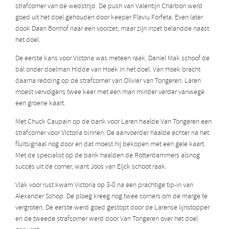
strafcorner van de wedstrijd. De push van Valentijn Charbon werd
goed uit het doel gehouden door keeper Flaviu Forfeta. Even later
dook Daan Bonhof naar een voorzet, maar zijn inzet belandde naast
het doel.
De eerste kans voor Victoria was meteen raak. Daniel Mak schoof de
bal onder doelman Hidde van Hoek in het doel. Van Hoek bracht
daarna redding op de strafcorner van Olivier van Tongeren. Laren
moest vervolgens twee keer met een man minder verder vanwege
een groene kaart.
Met Chuck Caupain op de bank voor Laren haalde Van Tongeren een
strafcorner voor Victoria binnen. De aanvoerder haalde echter na het
fluitsignaal nog door en dat moest hij bekopen met een gele kaart.
Met de specialist op de bank haalden de Rotterdammers alsnog
succes uit de corner, want Joos van Eijck schoot raak.
Vlak voor rust kwam Victoria op 3-0 na een prachtige tip-in van
Alexander Schop. De ploeg kreeg nog twee corners om de marge te
vergroten. De eerste werd goed gestopt door de Larense lijnstopper
en de tweede strafcorner werd door Van Tongeren over het doel