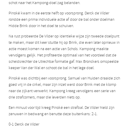
schot naar het Kampong-doel zag belanden.
Pinoké kwam in de eerste helft op voorsprong. Derck de Vilder
rondde een prima individuele actie af door de bal onder doelman
Hidde Brink door in het doel te schuiven.
Na rust probeerde De Vilder op identieke wijze zijn tweede doelpunt
te maken, maar dit keer stuitte hij op Brink, die even later opnieuw in
actie moest komen na een actie van Schols. Kampong maakte
vervolgens gelijk. Het profiteerde optimaal van het voordeel dat de
scheidsrechter de Utrechtse formatie gaf. Max Bronckers omspeelde
keeper Van der Wal en schoot de bal in het lege doel.
Pinoké was dichtbij een voorsprong. Samuel van Huiden draaide zich
goed vrij in de cirkel, maar zijn inzet werd door Brink met de klomp
naar de zijkant verwerkt. Kampong kreeg vervolgens een serie van
drie strafcorners, maar die leverden niets op.
Een minuut voor tijd kreeg Pinoké een strafbal. De Vilder hield zijn
zenuwen in bedwang en benutte deze buitenkans: 2-1.
0-1 Derck de Vilder