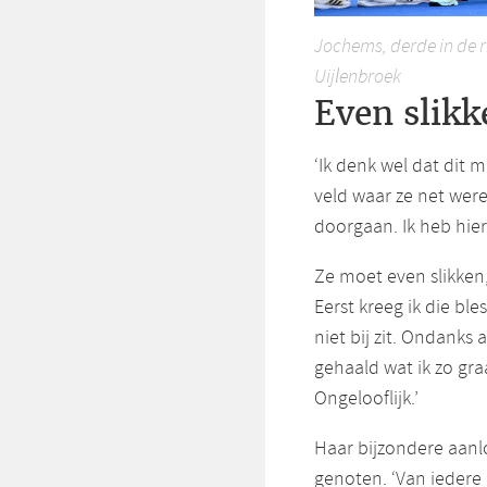
Jochems, derde in de rij
Uijlenbroek
Even slikk
‘Ik denk wel dat dit 
veld waar ze net wer
doorgaan. Ik heb hier
Ze moet even slikken, 
Eerst kreeg ik die ble
niet bij zit. Ondanks 
gehaald wat ik zo gra
Ongelooflijk.’
Haar bijzondere aanl
genoten. ‘Van iedere 