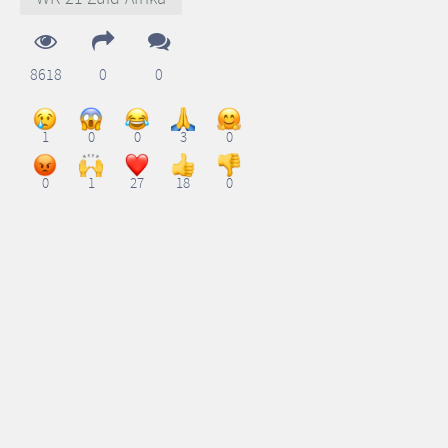
8618
0
0
1
0
0
3
0
0
1
27
18
0