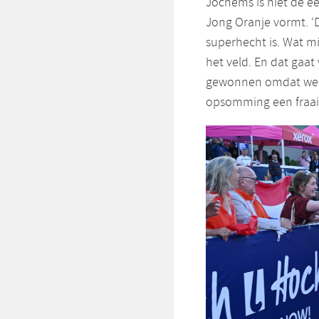
Jochems is niet de ee
Jong Oranje vormt. ‘D
superhecht is. Wat mi
het veld. En dat gaat
gewonnen omdat we h
opsomming een fraaie 