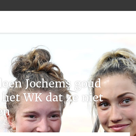
Fot
leen Jochems goud
 het WK dat ze niet
en