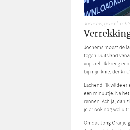
Jochems, geheel rechts,
Verrekking
Jochems moest de la
tegen Duitsland vanaf 
vrij snel. ‘Ik kreeg e
bij mijn knie, denk ik.’
Lachend: ‘Ik wilde er
een minuutje. Na het
rennen. Ach ja, dan zi
je er ook nog wel uit.’
Omdat Jong Oranje gi