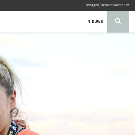
inloggen
/
account aanmaken
NIEUWS
o: Frank Uijlenbroek