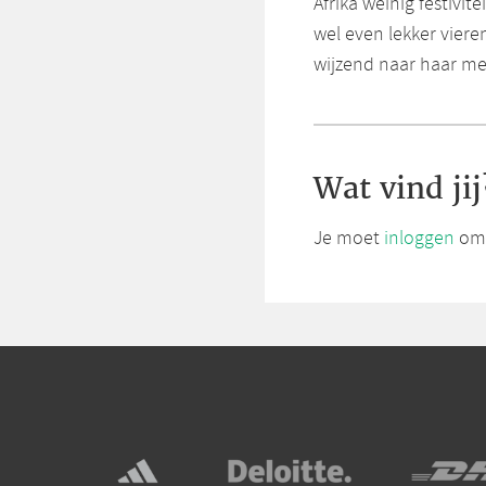
Afrika weinig festivi
wel even lekker vier
wijzend naar haar med
Wat vind jij
Je moet
inloggen
om 