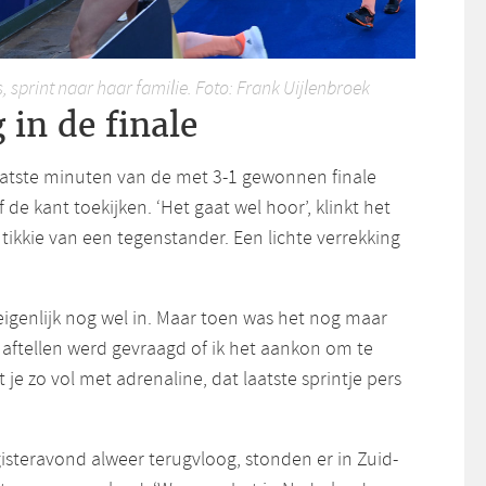
 sprint naar haar familie. Foto: Frank Uijlenbroek
 in de finale
atste minuten van de met 3-1 gewonnen finale
de kant toekijken. ‘Het gaat wel hoor’, klinkt het
en tikkie van een tegenstander. Een lichte verrekking
 eigenlijk nog wel in. Maar toen was het nog maar
 aftellen werd gevraagd of ik het aankon om te
t je zo vol met adrenaline, dat laatste sprintje pers
steravond alweer terugvloog, stonden er in Zuid-