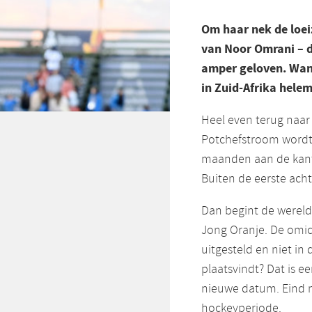
Om haar nek de loei
van Noor Omrani – d
amper geloven. Want
in Zuid-Afrika helem
Heel even terug naar
Potchefstroom wordt
maanden aan de kant s
Buiten de eerste acht
Dan begint de wereld
Jong Oranje. De omic
uitgesteld en niet i
plaatsvindt? Dat is e
nieuwe datum. Eind m
hockeyperiode.