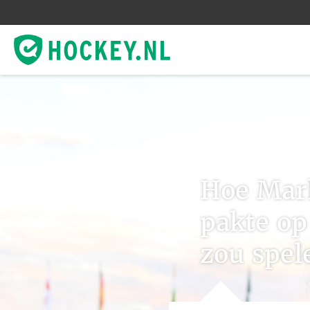
Hoe Mar
pakte op
zou spel