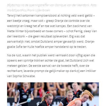
Blijdschap na de openingstreffer van Danique van der Veerdonk. Foto:
WorldSportPics/Frank Uijlenbroek
Terwijl het kartonnen kampioensbord al richting veld werd getild –
een beetje vroeg, maar soit – greep Oranje de controle over de
wedstrijd en kreeg het af en toe wat kansjes. Een backhand van
Mette Winter bijvoorbeeld en twee corners – schot Fernig, sleep Van
der Veerdonk – die geen resultaat opleverden. Erg was dat
aanvankelijk niet, omdat Duitsland amper gevaarlijk werd. Oranje-
goalie Sofie ter Kuile hoefde amper handelend op te treden.
Na de rust, waarin het publiek werd vermaakt door vijftig apen die
opeens een sprintje trokken achter de goal, liet Duitsland zich wel
meteen gelden. De eerste aanval van de tweede helft, over de
rechterkant, leverde prompt de gelijkmaker op dankzij een intikker
van Sophia Schwabe.