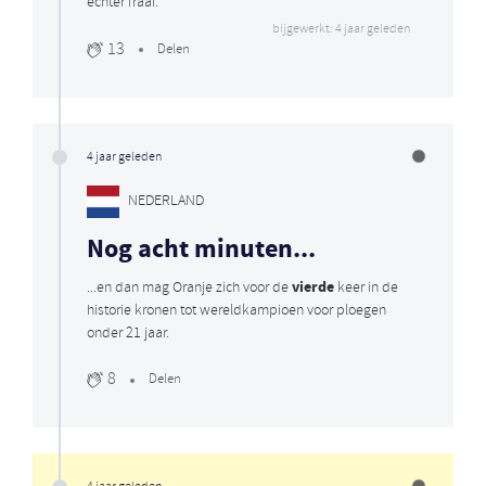
echter fraai.
bijgewerkt: 4 jaar geleden
13
Delen
4 jaar geleden
NEDERLAND
Nog acht minuten...
vierde
...en dan mag Oranje zich voor de
keer in de
historie kronen tot wereldkampioen voor ploegen
onder 21 jaar.
8
Delen