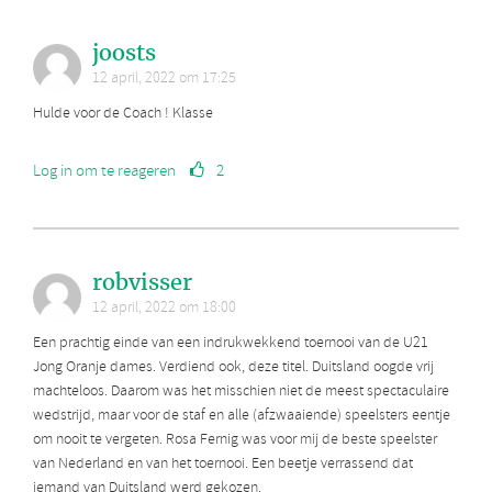
joosts
12 april, 2022 om 17:25
Hulde voor de Coach ! Klasse
Log in om te reageren
2
robvisser
12 april, 2022 om 18:00
Een prachtig einde van een indrukwekkend toernooi van de U21
Jong Oranje dames. Verdiend ook, deze titel. Duitsland oogde vrij
machteloos. Daarom was het misschien niet de meest spectaculaire
wedstrijd, maar voor de staf en alle (afzwaaiende) speelsters eentje
om nooit te vergeten. Rosa Fernig was voor mij de beste speelster
van Nederland en van het toernooi. Een beetje verrassend dat
iemand van Duitsland werd gekozen.