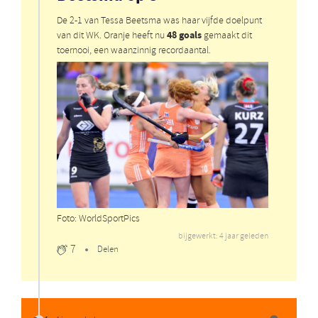
De 2-1 van Tessa Beetsma was haar vijfde doelpunt
48 goals
van dit WK. Oranje heeft nu
gemaakt dit
toernooi, een waanzinnig recordaantal.
Foto: WorldSportPics
bijgewerkt: 4 jaar geleden
7
Delen