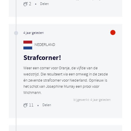
2
Delen
4 jaar geleden
NEDERLAND
Strafcorner!
Weer een corner voor Oranje, de vijfde van de
wedstrijd. Die resulteert via een omweg in de zesde
én zevende strafcorner voor Nederland. Opnieuw is
het schot van Josephine Murray een prooi voor
Wichmann.
bijgewerkt: 4 jaar geleden
11
Delen