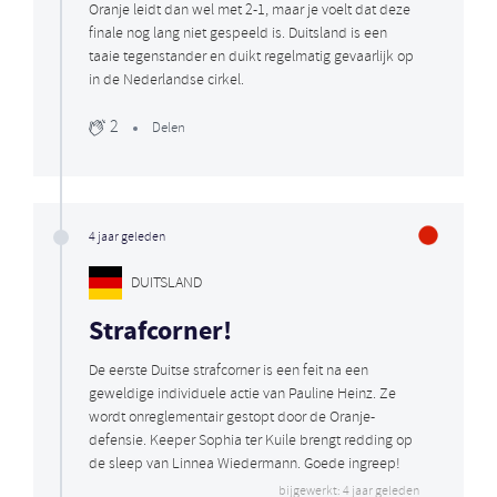
Oranje leidt dan wel met 2-1, maar je voelt dat deze
finale nog lang niet gespeeld is. Duitsland is een
taaie tegenstander en duikt regelmatig gevaarlijk op
in de Nederlandse cirkel.
2
Delen
4 jaar geleden
DUITSLAND
Strafcorner!
De eerste Duitse strafcorner is een feit na een
geweldige individuele actie van Pauline Heinz. Ze
wordt onreglementair gestopt door de Oranje-
defensie. Keeper Sophia ter Kuile brengt redding op
de sleep van Linnea Wiedermann. Goede ingreep!
bijgewerkt: 4 jaar geleden