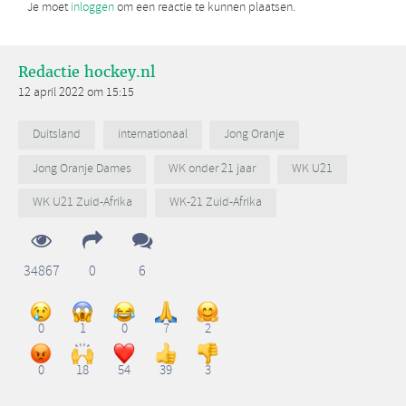
Je moet
inloggen
om een reactie te kunnen plaatsen.
Redactie hockey.nl
12 april 2022 om 15:15
Duitsland
internationaal
Jong Oranje
Jong Oranje Dames
WK onder 21 jaar
WK U21
WK U21 Zuid-Afrika
WK-21 Zuid-Afrika
34867
0
6
0
1
0
7
2
0
18
54
39
3