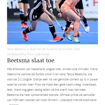
Tessa Beetsma in duel met de Duitse Emily Günther. Foto:
WorldSportPics/Frank Uijlenbroek
Beetsma slaat toe
Het antwoord van Nederland volgde snel, binnen drie minuten. Maria
Steensma vlamde de Duitse cirkel in en vond Tessa Beetsma, die
voor de 2-1 zorgde. Oranje leek na vier gemiste corners op rij in zwaar
weer te komen, toen Floor de Haan een gele kaart kreeg. Inderdaad,
leek. Want nog geen zestig tellen na die prent, was het weer
Beetsma die haar spitsenbloed toonde. Ditmaal prikte de aanvaller
van HDM een voorzet van Noor Omrani – uiteraard met de backhand