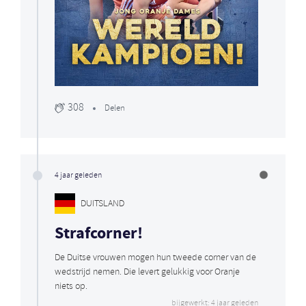
308
Delen
4 jaar geleden
DUITSLAND
Strafcorner!
De Duitse vrouwen mogen hun tweede corner van de
wedstrijd nemen. Die levert gelukkig voor Oranje
niets op.
bijgewerkt: 4 jaar geleden