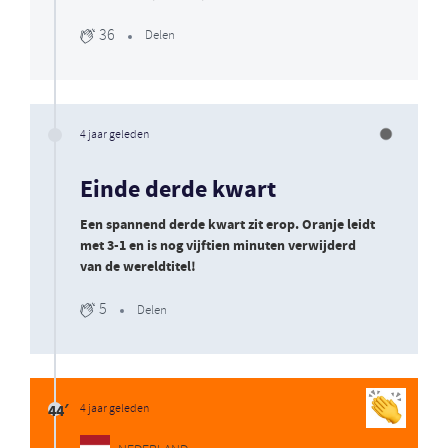
36
Delen
4 jaar geleden
Einde derde kwart
Een spannend derde kwart zit erop. Oranje leidt
met 3-1 en is nog vijftien minuten verwijderd
van de wereldtitel!
5
Delen
44′
4 jaar geleden