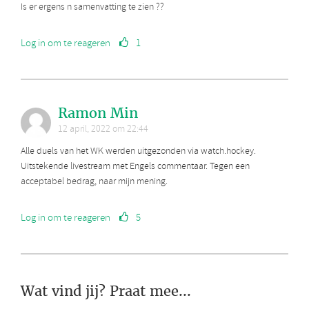
Is er ergens n samenvatting te zien ??
Log in om te reageren
1
Ramon Min
12 april, 2022 om 22:44
Alle duels van het WK werden uitgezonden via watch.hockey.
Uitstekende livestream met Engels commentaar. Tegen een
acceptabel bedrag, naar mijn mening.
Log in om te reageren
5
Wat vind jij? Praat mee...