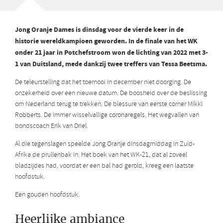
Jong Oranje Dames is dinsdag voor de vierde keer in de
historie wereldkampioen geworden. In de finale van het WK
onder 21 jaar in Potchefstroom won de lichting van 2022 met 3-
1 van Duitsland, mede dankzij twee treffers van Tessa Beetsma.
De teleurstelling dat het toernooi in december niet doorging. De
onzekerheid over een nieuwe datum. De boosheid over de beslissing
om Nederland terug te trekken. De blessure van eerste corner Mikki
Robberts. De immer wisselvallige coronaregels. Het wegvallen van
bondscoach Erik van Driel.
Al die tegenslagen speelde Jong Oranje dinsdagmiddag in Zuid-
Afrika de prullenbak in. Het boek van het WK-21, dat al zoveel
bladzijdes had, voordat er een bal had gerold, kreeg een laatste
hoofdstuk.
Een gouden hoofdstuk.
Heerlijke ambiance