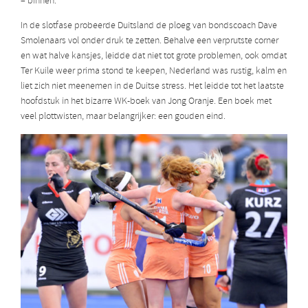
– binnen.
In de slotfase probeerde Duitsland de ploeg van bondscoach Dave
Smolenaars vol onder druk te zetten. Behalve een verprutste corner
en wat halve kansjes, leidde dat niet tot grote problemen, ook omdat
Ter Kuile weer prima stond te keepen, Nederland was rustig, kalm en
liet zich niet meenemen in de Duitse stress. Het leidde tot het laatste
hoofdstuk in het bizarre WK-boek van Jong Oranje. Een boek met
veel plottwisten, maar belangrijker: een gouden eind.