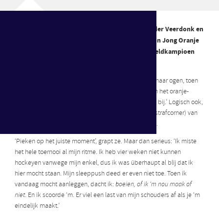
Scoren in de WK-finale. Dat lukte Danique van der Veerdonk en
Tessa Beetsma. Door de treffers van het duo won Jong Oranje
de finale van Duitsland en mag het zichzelf wereldkampioen
noemen. ‘Dit vergeet ik nooit meer.’
De tranen stonden bij Danique van der Veerdonk in haar ogen, toen
ze het Wilhelmus zong. Nog een keer het volkslied in het oranje-
tenue. ‘Ik heb er echt van genoten. Dit blijft me altijd bij.’ Logisch ook,
want de verdediger tekende voor de eerste treffer (strafcorner) van
de wedstrijd. En tevens haar eerste van het toernooi.
‘Pieken op het juiste moment’, grapt ze. Maar dan serieus: ‘Ik miste
het hele toernooi al mijn ritme. Ik heb vier weken niet kunnen
hockeyen vanwege mijn enkel, dus ik was überhaupt al blij dat ik
hier mocht staan. Mijn sleeppush deed er even niet toe. Toen ik
vandaag mocht aanleggen, dacht ik:
boeien, of ik ‘m nou maak of
niet
. En ik scoorde ‘m. Er viel een last van mijn schouders af als je ‘m
eindelijk maakt.’