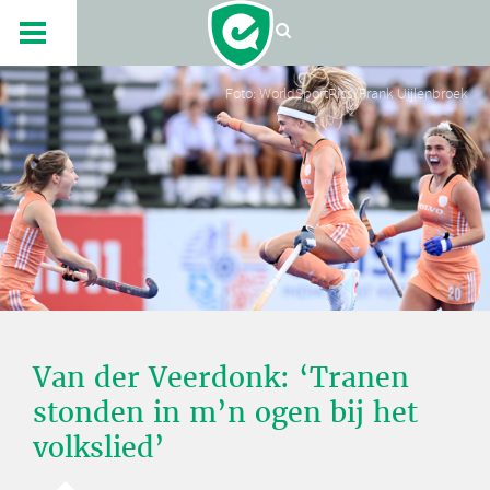
Foto: WorldSportPics/Frank Uijlenbroek
Van der Veerdonk: ‘Tranen
stonden in m’n ogen bij het
volkslied’