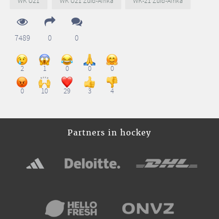
WK U21
WK U21 Zuid-Afrika
WK-21 Zuid-Afrika
7489
0
0
2
1
0
0
0
0
10
29
3
4
Partners in hockey