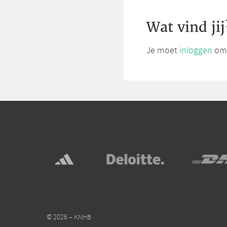
Wat vind jij
Je moet
inloggen
om 
© 2026 – KNHB