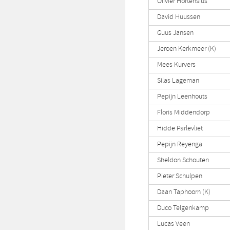
Olivier Hortensius
David Huussen
Guus Jansen
Jeroen Kerkmeer (K)
Mees Kurvers
Silas Lageman
Pepijn Leenhouts
Floris Middendorp
Hidde Parlevliet
Pepijn Reyenga
Sheldon Schouten
Pieter Schulpen
Daan Taphoorn (K)
Duco Telgenkamp
Lucas Veen