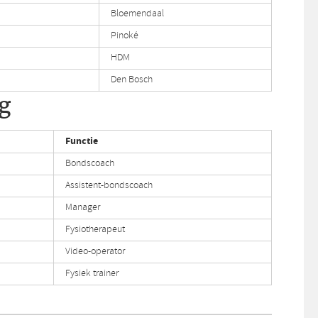
Bloemendaal
Pinoké
HDM
Den Bosch
g
Functie
Bondscoach
Assistent-bondscoach
Manager
Fysiotherapeut
Video-operator
Fysiek trainer