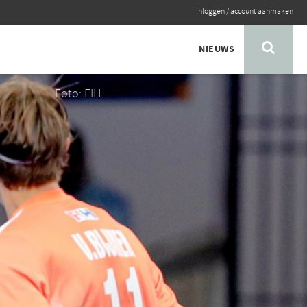
inloggen
/
account aanmaken
NIEUWS
Foto: FIH