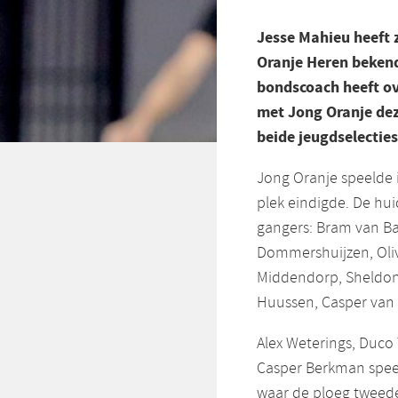
Jesse Mahieu heeft 
Oranje Heren bekend
bondscoach heeft ov
met Jong Oranje deze
beide jeugdselectie
Jong Oranje speelde 
plek eindigde. De hui
gangers: Bram van Ba
Dommershuijzen, Oliv
Middendorp, Sheldon 
Huussen, Casper van 
Alex Weterings, Duco
Casper Berkman speel
waar de ploeg tweed