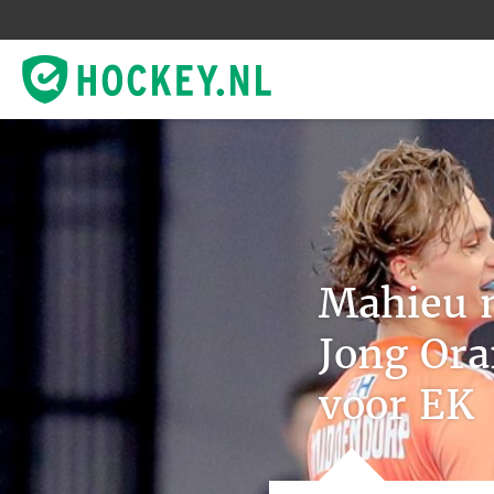
Mahieu 
Jong Ora
voor EK