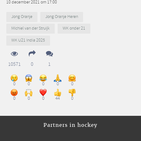
10 december 2021 om 17:00
Jong Oranje
Jong Oranje Heren
Michiel van der Struijk
WK onder 21
WK U21 India 2025
10571
0
1
0
0
0
0
0
0
0
0
44
0
Partners in hockey