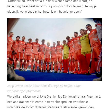
‘Omdat ik ook weet dat als je daar wereldkampioen wordt, de
verleiding weer heel groot zou zijn om toch door te gaan. Terwijl je
eigenlijk wel weet dat het beter is om het niet te doen.’
Jong Oranje na de afsluitende 6-4 zege op België. Foto:
Worldsportpics/Adimazes
Wereldkampioen werd Jong Oranje niet. De titel ging naar Argentinië,
het land dat onze talenten in de veelbesproken kwartfinale
uitschakelde. Doordat de laatste twee duels werden gewonnen,