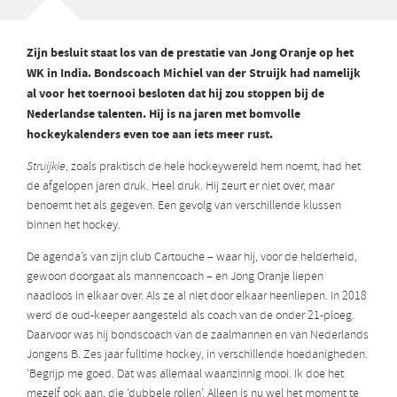
Zijn besluit staat los van de prestatie van Jong Oranje op het
WK in India. Bondscoach Michiel van der Struijk had namelijk
al voor het toernooi besloten dat hij zou stoppen bij de
Nederlandse talenten. Hij is na jaren met bomvolle
hockeykalenders even toe aan iets meer rust.
Struijkie
, zoals praktisch de hele hockeywereld hem noemt, had het
de afgelopen jaren druk. Heel druk. Hij zeurt er niet over, maar
benoemt het als gegeven. Een gevolg van verschillende klussen
binnen het hockey.
De agenda’s van zijn club Cartouche – waar hij, voor de helderheid,
gewoon doorgaat als mannencoach – en Jong Oranje liepen
naadloos in elkaar over. Als ze al niet door elkaar heenliepen. In 2018
werd de oud-keeper aangesteld als coach van de onder 21-ploeg.
Daarvoor was hij bondscoach van de zaalmannen en van Nederlands
Jongens B. Zes jaar fulltime hockey, in verschillende hoedanigheden.
‘Begrijp me goed. Dat was allemaal waanzinnig mooi. Ik doe het
mezelf ook aan, die ‘dubbele rollen’. Alleen is nu wel het moment te