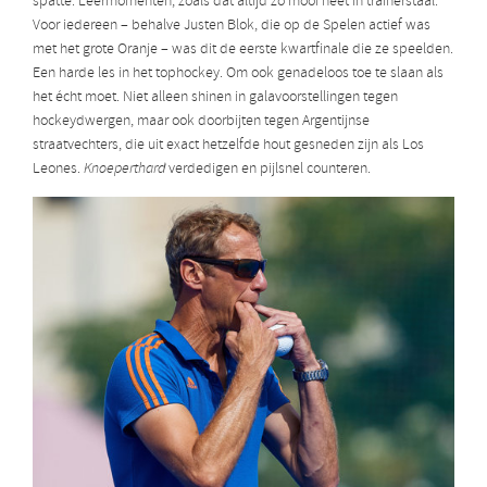
spatte. Leermomenten, zoals dat altijd zo mooi heet in trainerstaal.
Voor iedereen – behalve Justen Blok, die op de Spelen actief was
met het grote Oranje – was dit de eerste kwartfinale die ze speelden.
Een harde les in het tophockey. Om ook genadeloos toe te slaan als
het écht moet. Niet alleen shinen in galavoorstellingen tegen
hockeydwergen, maar ook doorbijten tegen Argentijnse
straatvechters, die uit exact hetzelfde hout gesneden zijn als Los
Leones.
Knoeperthard
verdedigen en pijlsnel counteren.