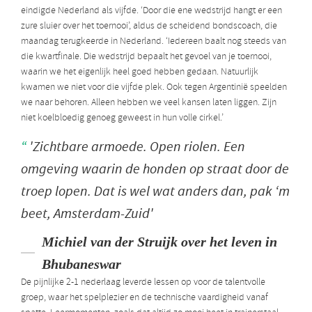
eindigde Nederland als vijfde. ‘Door die ene wedstrijd hangt er een
zure sluier over het toernooi’, aldus de scheidend bondscoach, die
maandag terugkeerde in Nederland. ‘Iedereen baalt nog steeds van
die kwartfinale. Die wedstrijd bepaalt het gevoel van je toernooi,
waarin we het eigenlijk heel goed hebben gedaan. Natuurlijk
kwamen we niet voor die vijfde plek. Ook tegen Argentinië speelden
we naar behoren. Alleen hebben we veel kansen laten liggen. Zijn
niet koelbloedig genoeg geweest in hun volle cirkel.’
'Zichtbare armoede. Open riolen. Een
omgeving waarin de honden op straat door de
troep lopen. Dat is wel wat anders dan, pak ‘m
beet, Amsterdam-Zuid'
Michiel van der Struijk over het leven in
Bhubaneswar
De pijnlijke 2-1 nederlaag leverde lessen op voor de talentvolle
groep, waar het spelplezier en de technische vaardigheid vanaf