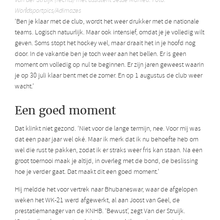
Van der Struijk (rechts) met assistent Jesse Mahieu. Foto:
Worldsportpics/Adimazes
‘Ben je klaar met de club, wordt het weer drukker met de nationale
teams. Logisch natuurlijk. Maar ook intensief, omdat je je volledig wilt
geven. Soms stopt het hockey wel, maar draait het in je hoofd nog
door. In de vakantie ben je toch weer aan het bellen. Er is geen
moment om volledig op nul te beginnen. Er zijn jaren geweest waarin
je op 30 juli klaar bent met de zomer. En op 1 augustus de club weer
wacht.’
Een goed moment
Dat klinkt niet gezond. ‘Niet voor de lange termijn, nee. Voor mij was
dat een paar jaar wel oké. Maar ik merk dat ik nu behoefte heb om
wel die rust te pakken, zodat ik er straks weer fris kan staan. Na een
groot toernooi maak je altijd, in overleg met de bond, de beslissing
hoe je verder gaat. Dat maakt dit een goed moment.’
Hij meldde het voor vertrek naar Bhubaneswar, waar de afgelopen
weken het WK-21 werd afgewerkt, al aan Joost van Geel, de
prestatiemanager van de KNHB. ‘Bewust’, zegt Van der Struijk.