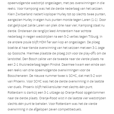
opeenvolgende wedstrijd ongeslagen, met zes overwinningen in die
reeks. Voor Kampong was het de derde nederlaag van het seizoen.
Klein Zwitserland nadert koploper Hurley tot op slechts twee punten,
aangezien Hurley in eigen huis punten morste tegen Laren (1-1). Door
dat gelijkspel zakte Laren van plek drie naar vier; Kampong staat nu
derde. Onderaan de ranglijst leed Amsterdam haar achtste
nederlaag in negen wedstrijden na een 5-2 verlies tegen Tilburg. In
de andere poule blijft HDM fier aan kop en ongeslagen. De ploeg
boekte al haar tiende overwinning van het seizoen met een 3-1 zege
op Gooische. Hiermee plaatste de ploeg zich voor de play-offs om de
landstitel. Den Bosch zakte van de tweede naar de vierde plaats na
een 2-1 thuisnederlaag tegen Pinoké. Daarmee kwam een einde aan
een reeks van drie opeenvolgende overwinningen voor de
Bosschenaren. De nieuwe nummer twee is SCHC, dat met 5-2 won
van Phoenix. Voor SCHC was het de derde overwinning in de laatste
vier duels. Phoenix blijft hekkensluiter met slechts één punt.
Rotterdam is dankzij een 3-1 uitzege op Oranje-Rood opgeklommen
naar de derde plaats. Oranje-Rood wist in de laatste vier wedstrijden
slechts één punt te behalen. Voor Rotterdam was het de vierde
overwinning in de afgelopen zeven competitieduels.