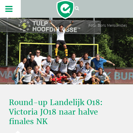
Foto: Boris Mensonides
Round-up Landelijk O18:
Victoria JO18 naar halve
finales NK