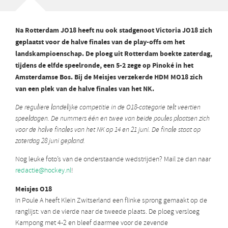
Na Rotterdam JO18 heeft nu ook stadgenoot Victoria JO18 zich
geplaatst voor de halve finales van de play-offs om het
landskampioenschap. De ploeg uit Rotterdam boekte zaterdag,
tijdens de elfde speelronde, een 5-2 zege op Pinoké in het
Amsterdamse Bos. Bij de Meisjes verzekerde HDM MO18 zich
van een plek van de halve finales van het NK.
De reguliere landelijke competitie in de O18-categorie telt veertien
speeldagen. De nummers één en twee van beide poules plaatsen zich
voor de halve finales van het NK op 14 en 21 juni. De finale staat op
zaterdag 28 juni gepland.
Nog leuke foto’s van de onderstaande wedstrijden? Mail ze dan naar
redactie@hockey.nl
!
Meisjes O18
In Poule A heeft Klein Zwitserland een flinke sprong gemaakt op de
ranglijst: van de vierde naar de tweede plaats. De ploeg versloeg
Kampong met 4-2 en bleef daarmee voor de zevende