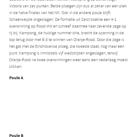
Victoria van zes punten. Beide ploegen zijn dus al zeker van een plek
in de halve finales van het NK. Ook in de andere poule blijft
Schaerweijde ongeslagen. De formatie uit Zeist boekte een 4-1
overwinning op Rood-Wit en schreef daarmee haar zevende zege op
rij bij. Kampong, de huidige nummer drie, bracht de spanning in de
top terug door met 6-3 te winnen van Oranje-Rood. Door die zege is
het gat met de Eindhovense ploeg, die tweede staat, nog maar één
punt. Kampong is inmiddels vijf wedstrijden ongeslagen, terwijl
Oranje-Rood na twee overwinningen weer eens een nederlaag moest
slikken.
Poule A
Poule B