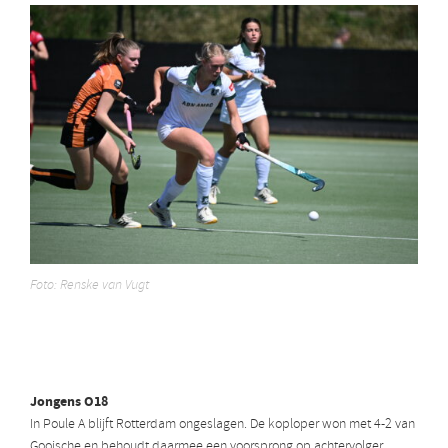
Foto: Renske van Vugt
Jongens O18
In Poule A blijft Rotterdam ongeslagen. De koploper won met 4-2 van
Gooische en behoudt daarmee een voorsprong op achtervolger