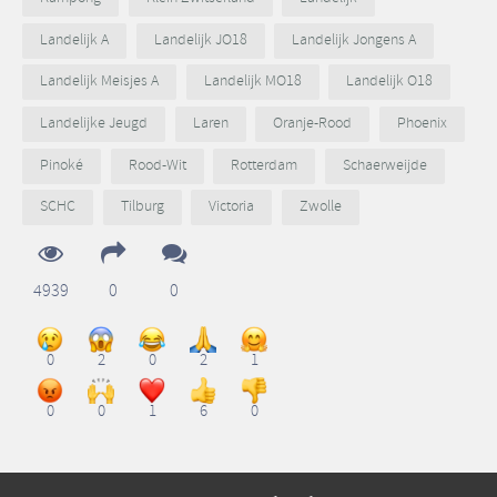
Landelijk A
Landelijk JO18
Landelijk Jongens A
Landelijk Meisjes A
Landelijk MO18
Landelijk O18
Landelijke Jeugd
Laren
Oranje-Rood
Phoenix
Pinoké
Rood-Wit
Rotterdam
Schaerweijde
SCHC
Tilburg
Victoria
Zwolle
4939
0
0
0
2
0
2
1
0
0
1
6
0