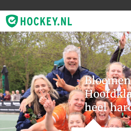
Bloemend
Hoofdkla
heel har