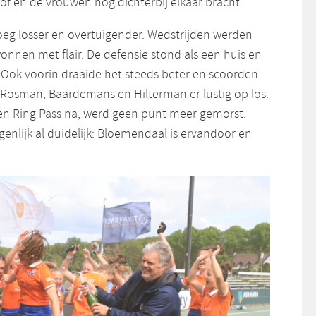
of en de vrouwen nog dichterbij elkaar bracht.
oeg losser en overtuigender. Wedstrijden werden
onnen met flair. De defensie stond als een huis en
 Ook voorin draaide het steeds beter en scoorden
e Rosman, Baardemans en Hilterman er lustig op los.
gen Ring Pass na, werd geen punt meer gemorst.
igenlijk al duidelijk: Bloemendaal is ervandoor en