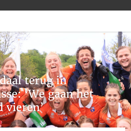
aal terug in
sse: ‘We gaan het
d vieren’