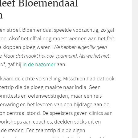
leef Bloemendaal
n
n stroef. Bloemendaal speelde voorzichtig, zo gaf
e. Alsof het elftal nog moest wennen aan het feit
te kloppen ploeg waren.
We hebben eigenlijk geen
de. Maar dat maakt het ook spannend. Als we het niet
elf
, gaf hij
in de nazomer
aan.
 kwam de echte versnelling. Misschien had dat ook
ertrip die de ploeg maakte naar India. Geen
rinttests en oefenwedstrijden, maar een reis
ervaring en het leveren van een bijdrage aan de
n centraal stond. De speelsters gaven clinics aan
workshops aan coaches, deelden sticks uit en
nde steden. Een teamtrip die de eigen