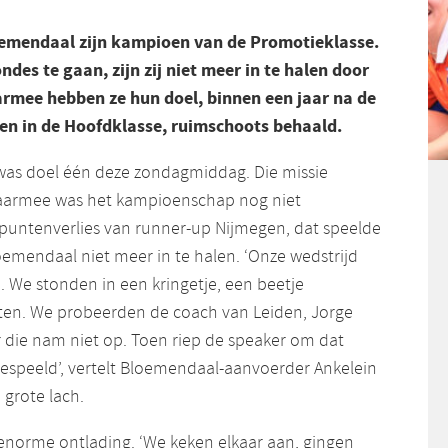
emendaal zijn kampioen van de Promotieklasse.
ndes te gaan, zijn zij niet meer in te halen door
armee hebben ze hun doel, binnen een jaar na de
en in de Hoofdklasse, ruimschoots behaald.
was doel één deze zondagmiddag. Die missie
daarmee was het kampioenschap nog niet
j puntenverlies van runner-up Nijmegen, dat speelde
oemendaal niet meer in te halen. ‘Onze wedstrijd
. We stonden in een kringetje, een beetje
ten. We probeerden de coach van Leiden, Jorge
r die nam niet op. Toen riep de speaker om dat
gespeeld’, vertelt Bloemendaal-aanvoerder Ankelein
grote lach.
enorme ontlading. ‘We keken elkaar aan, gingen