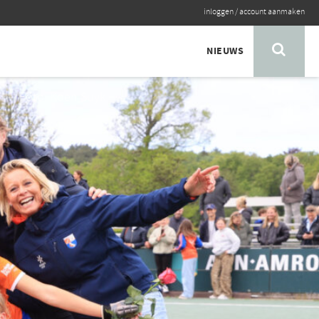
inloggen
/
account aanmaken
NIEUWS
Foto: Koen Suyk