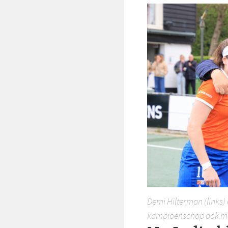
Demi Hilterman (links)
kampioenschap ook met