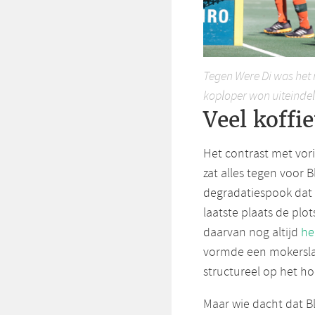
Tegen Were Di was het
koploper won uiteindel
Veel koffie
Het contrast met vori
zat alles tegen voor 
degradatiespook dat z
laatste plaats de plo
daarvan nog altijd
he
vormde een mokerslag
structureel op het ho
Maar wie dacht dat Bl