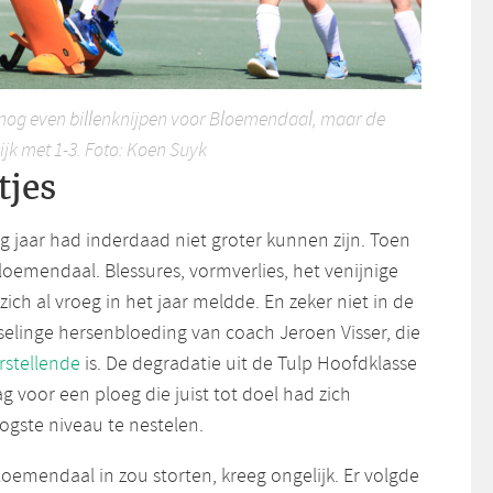
 nog even billenknijpen voor Bloemendaal, maar de
ijk met 1-3. Foto: Koen Suyk
tjes
g jaar had inderdaad niet groter kunnen zijn. Toen
Bloemendaal. Blessures, vormverlies, het venijnige
ich al vroeg in het jaar meldde. En zeker niet in de
tselinge hersenbloeding van coach Jeroen Visser, die
rstellende
is. De degradatie uit de Tulp Hoofdklasse
 voor een ploeg die juist tot doel had zich
ogste niveau te nestelen.
oemendaal in zou storten, kreeg ongelijk. Er volgde