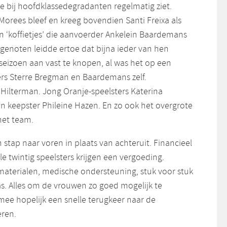
je bij hoofdklassedegradanten regelmatig ziet.
Morees bleef en kreeg bovendien Santi Freixa als
len ‘koffietjes’ die aanvoerder Ankelein Baardemans
enoten leidde ertoe dat bijna ieder van hen
seizoen aan vast te knopen, al was het op een
iers Sterre Bregman en Baardemans zelf.
Hilterman. Jong Oranje-speelsters Katerina
r en keepster Phileine Hazen. En zo ook het overgrote
het team.
stap naar voren in plaats van achteruit. Financieel
le twintig speelsters krijgen een vergoeding.
, materialen, medische ondersteuning, stuk voor stuk
as. Alles om de vrouwen zo goed mogelijk te
ee hopelijk een snelle terugkeer naar de
eren.