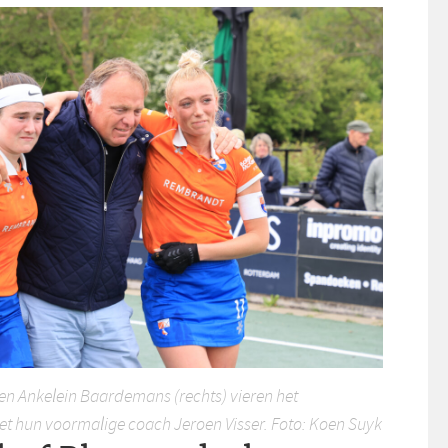
 en Ankelein Baardemans (rechts) vieren het
 hun voormalige coach Jeroen Visser. Foto: Koen Suyk