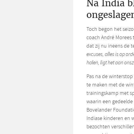
Na India b
ongeslage
Toch begon het seizoe
coach André Morees to
dat zij nu ineens de 
excuses, alles is op or
halen, ligt het aan onsz
Pas na de winterstop
te maken met de wint
trainingskamp met sp
waarin een gedeelde 
Bovelander Foundatio
Indiase kinderen en 
bezochten verschille