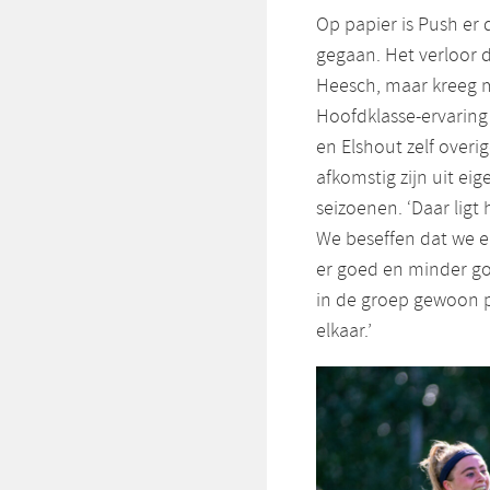
Op papier is Push er 
gegaan. Het verloor 
Heesch, maar kreeg
Hoofdklasse-ervaring
en Elshout zelf overig
afkomstig zijn uit ei
seizoenen. ‘Daar ligt 
We beseffen dat we 
er goed en minder goe
in de groep gewoon po
elkaar.’