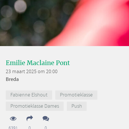
Emilie Maclaine Pont
23 maart 2025 om 20:00
Breda
Fabienne Elshout
Promotieklasse
Promotieklasse Dames
Push
6391
0
0