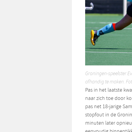
Groningen-speelster Ev
afhandig te maken. Fo
Pas in het laatste kw
naar zich toe door ko
pas net 18-jarige Sa
stopfout in de Groni
minuten later opnieu
eenvoudig binnentikk