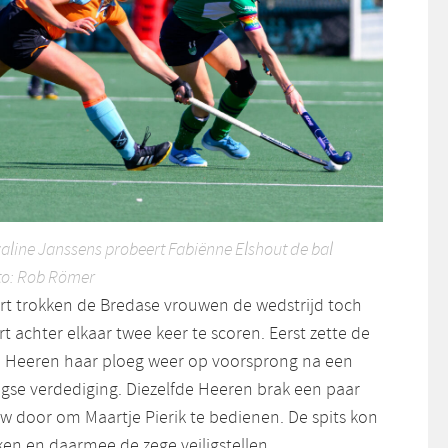
aline Janssens probeert Fabiënne Elshout de bal
to: Rob Römer
art trokken de Bredase vrouwen de wedstrijd toch
rt achter elkaar twee keer te scoren. Eerst zette de
m Heeren haar ploeg weer op voorsprong na een
ngse verdediging. Diezelfde Heeren brak een paar
w door om Maartje Pierik te bedienen. De spits kon
en en daarmee de zege veiligstellen.