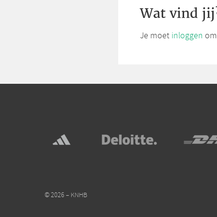
Wat vind jij
Je moet
inloggen
om 
© 2026 – KNHB