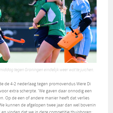
gmiddag tegen Groningen eindelijk weer wat te juichen.
gde de 4-2 nederlaag tegen promovendus Were Di
voor extra scherpte. ‘We gaven daar onnodig een
n. Op de een of andere manier heeft dat verlies
We kunnen de afgelopen twee jaar dan wel bovenin
en vinden dat we in deze competitie thuishoren: