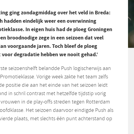
ting ging zondagmiddag over het veld in Breda:
h hadden eindelijk weer een overwinning
tieklasse. In eigen huis had de ploeg Groningen
een broodnodige zege in een seizoen dat veel
an voorgaande jaren. Toch bleef de ploeg
st voor degradatie hebben we nooit gehad.’
te seizoenshelft belandde Push logischerwijs aan
Promotieklasse. Vorige week zakte het team zelfs
de positie die aan het einde van het seizoen leidt
ond in schril contrast met hetzelfde tijdstip vorig
e vrouwen in de play-offs streden tegen Rotterdam
Hoofdklasse. Het seizoen daarvoor eindigde Push als
erde plaats, met slechts één punt achterstand op