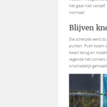
het gaat niet vanzel
normaal.’
Blijven k
Die scherpte werd du
punten. Push kwam o
kwart terug en maakte
regende het corners 
onschadelijk gemaak