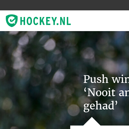
Push win
‘Nooit a
gehad’