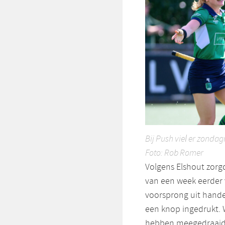
Bij Push viel er zonda
Foto: Rob Romer
Volgens Elshout zor
van een week eerder 
voorsprong uit hande
een knop ingedrukt. 
hebben meegedraaid 