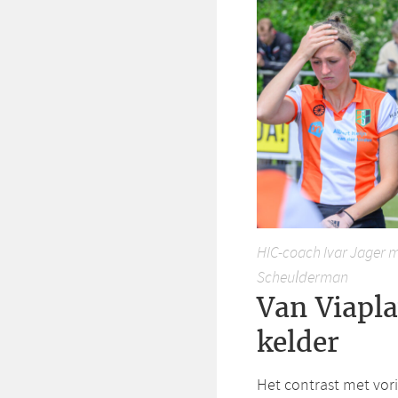
HIC-coach Ivar Jager m
Scheulderman
Van Viapla
kelder
Het contrast met vor