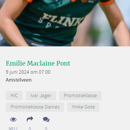
Emilie Maclaine Pont
9 juni 2024 om 07:00
Amstelveen
HIC
Ivar Jager
Promotieklasse
Promotieklasse Dames
Ymke Gote
9811
0
0