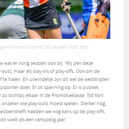
er het manco van HIC dit seizoen. Foto: Bart
was er vorig seizoen ook bij. ‘Wij zien deze
y-outs, maar als stay-ins of play-offs. Ook om de
f te halen. En uiteindelijk zijn dit wel de wedstrijden
psporter doet. Er zit spanning op. Er is publiek.
ar zo dichtbij elkaar in de Promotieklasse. Tot kort
 onzeker wie play-outs moest spelen. Sterker nog,
seizoenshelft hadden we nog kans op de play-offs.
dit voelt als een rampzalig jaar.’