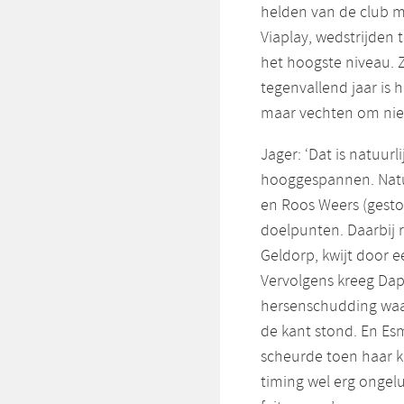
helden van de club m
Viaplay, wedstrijden
het hoogste niveau. 
tegenvallend jaar is 
maar vechten om niet
Jager: ‘Dat is natuur
hooggespannen. Natuu
en Roos Weers (gesto
doelpunten. Daarbij r
Geldorp, kwijt door e
Vervolgens kreeg Daph
hersenschudding waard
de kant stond. En Es
scheurde toen haar kr
timing wel erg ongel