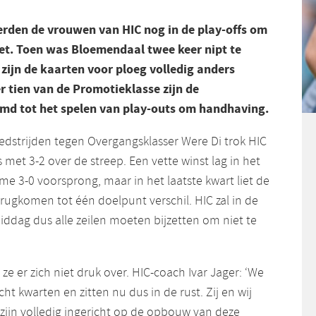
terden de vrouwen van HIC nog in de play-offs om
et. Toen was Bloemendaal twee keer nipt te
r zijn de kaarten voor ploeg volledig anders
 tien van de Promotieklasse zijn de
md tot het spelen van play-outs om handhaving.
edstrijden tegen Overgangsklasser Were Di trok HIC
met 3-2 over de streep. Een vette winst lag in het
me 3-0 voorsprong, maar in het laatste kwart liet de
rugkomen tot één doelpunt verschil. HIC zal in de
ddag dus alle zeilen moeten bijzetten om niet te
e er zich niet druk over. HIC-coach Ivar Jager: ‘We
ht kwarten en zitten nu dus in de rust. Zij en wij
zijn volledig ingericht op de opbouw van deze