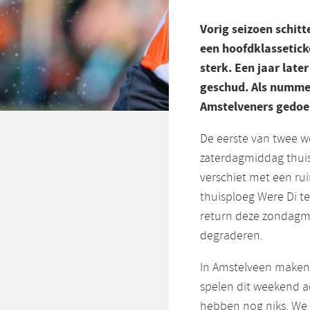
Vorig seizoen schit
een hoofdklassetick
sterk. Een jaar late
geschud. Als nummer
Amstelveners gedoe
De eerste van twee w
zaterdagmiddag thuis 
verschiet met een rui
thuisploeg Were Di te
return deze zondagmi
degraderen.
In Amstelveen maken z
spelen dit weekend ac
hebben nog niks. We 