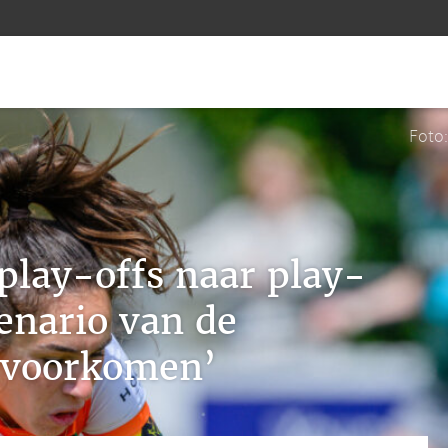
Foto
play-offs naar play-
cenario van de
voorkomen’