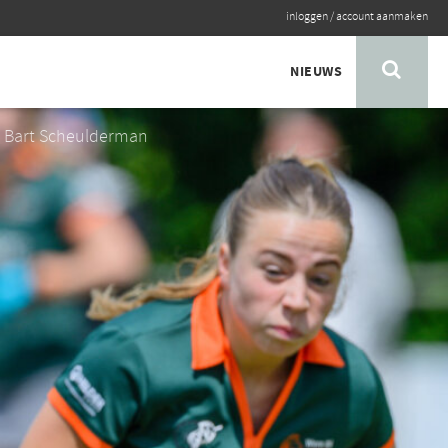
inloggen
/
account aanmaken
NIEUWS
: Bart Scheulderman