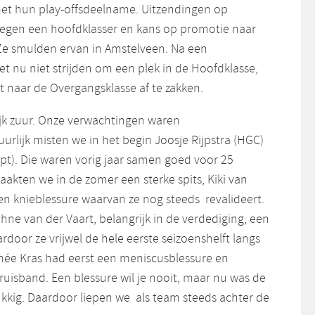
et hun play-offsdeelname. Uitzendingen op
 tegen een hoofdklasser en kans op promotie naar
Ze smulden ervan in Amstelveen. Na een
het nu niet strijden om een plek in de Hoofdklasse,
 naar de Overgangsklasse af te zakken.
lijk zuur. Onze verwachtingen waren
rlijk misten we in het begin Joosje Rijpstra (HGC)
pt). Die waren vorig jaar samen goed voor 25
aakten we in de zomer een sterke spits, Kiki van
en knieblessure waarvan ze nog steeds revalideert.
ne van der Vaart, belangrijk in de verdediging, een
oor ze vrijwel de hele eerste seizoenshelft langs
mée Kras had eerst een meniscusblessure en
uisband. Een blessure wil je nooit, maar nu was de
ukkig. Daardoor liepen we als team steeds achter de