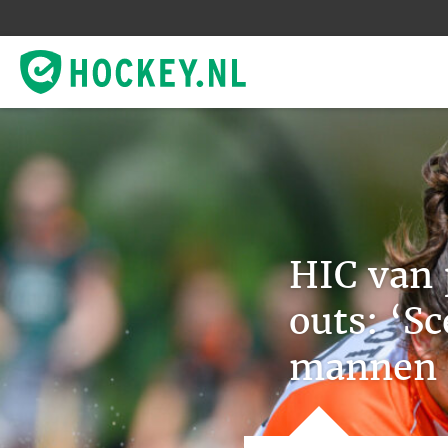
HIC van 
outs: ‘S
mannen 