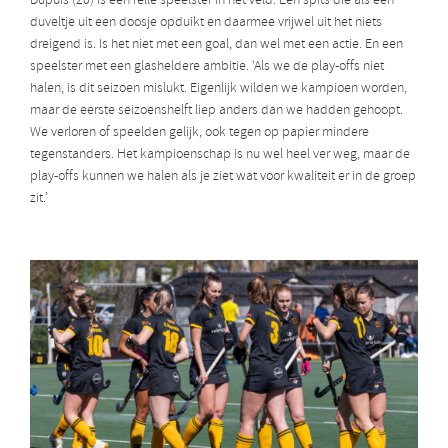
Dupuis (20) is een felle speelster in het veld. Een spits die als een
duveltje uit een doosje opduikt en daarmee vrijwel uit het niets
dreigend is. Is het niet met een goal, dan wel met een actie. En een
speelster met een glasheldere ambitie. ‘Als we de play-offs niet
halen, is dit seizoen mislukt. Eigenlijk wilden we kampioen worden,
maar de eerste seizoenshelft liep anders dan we hadden gehoopt.
We verloren of speelden gelijk, ook tegen op papier mindere
tegenstanders. Het kampioenschap is nu wel heel ver weg, maar de
play-offs kunnen we halen als je ziet wat voor kwaliteit er in de groep
zit.’