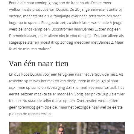
Eentje die haar voorlopig nog aan de kant houdt. Des te meer
welkom is de productie van Dupuis. De 20-jarige aanvaller startte bij
Victoria, maar stapte als vijftienjarige over naar Rotterdam om daar
hogerop te spelen. Een goede zet, zo bleek later, want in de A-jeugd
werd ze landskampioen. Doorstromen naar Dames 1, toen nog een
Promotieklasser, zat er alleen niet in voor de spits. ‘Dat kon alleen als
stagespeelster en moest ik op zondag meedoen met Dames 2. Maar
ik wilde minuten maken.’
Van één naar tien
En dus koos Dupuis voor een terugkeer naar het vertrouwde nest. Als
rasechte spits was het maken van doelpunten in de jeugd al haar
usp
, maar op seniorenniveau ging dat allemaal niet meer vanzelf. Het
eerste seizoen maakte ze er maar één. Vorig jaar prikte Dupuis er vier
binnen. Nu staat de teller dus al op tien. Over zestien wedstrijden
geen torenhoog gemiddelde, maar het bezorgde haar wel de eerste
plek op de topscorerslijst.