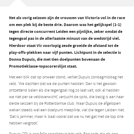
Net als vorig seizoen zijn de vrouwen van Victoria vol in de race
om een plek bij de beste drie. Daarom was het gelijkspel (1-1)
tegen directe concurrent Leiden een pijnlijke,
zeker omdat de
tegengoal pas in de allerlaatste minuut van de wedstrijd viel.
Hierdoor staat
Vic
voorlopig zesde groeide de afstand tot de
play-offs-plekken naar vijf punten. Lichtpunt in de selectie is
Donna Dupuis, die met tien doelpunten bovenaan de
Promotieklasse-topscorerslijst staat.
Met een blik dat op onweer stond, verliet Dupuis zondagmiddag het
veld. ‘We dachten dat we de punten hadden. Dan is het gewoon
ontzettend balen als die tegengoal nog zo laat valt, ook al hadden
we niet per se veldoverwicht’, verzucht de spits, die bezig is aan haar
derde seizoen bij de Rotterdamse club. Waar Dupuis de afgelopen
weken steeds wel een doelpunt meepikte, viel die tegen Leiden niet.
‘Dat is jammer, maar ik baal vooral dat we nu het gat met de top drie
hebben vergroot.’