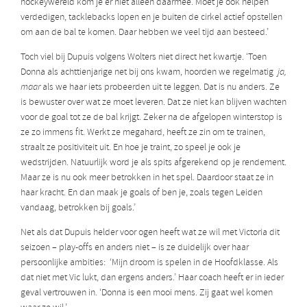
hockeywereld kom je er niet alleen daarmee. Moet je ook helpen
verdedigen, tacklebacks lopen en je buiten de cirkel actief opstellen
om aan de bal te komen. Daar hebben we veel tijd aan besteed.’
Toch viel bij Dupuis volgens Wolters niet direct het kwartje. ‘Toen
Donna als achttienjarige net bij ons kwam, hoorden we regelmatig
ja,
maar
als we haar iets probeerden uit te leggen. Dat is nu anders. Ze
is bewuster over wat ze moet leveren. Dat ze niet kan blijven wachten
voor de goal tot ze de bal krijgt. Zeker na de afgelopen winterstop is
ze zo immens fit. Werkt ze megahard, heeft ze zin om te trainen,
straalt ze positiviteit uit. En hoe je traint, zo speel je ook je
wedstrijden. Natuurlijk word je als spits afgerekend op je rendement.
Maar ze is nu ook meer betrokken in het spel. Daardoor staat ze in
haar kracht. En dan maak je goals of ben je, zoals tegen Leiden
vandaag, betrokken bij goals.’
Net als dat Dupuis helder voor ogen heeft wat ze wil met Victoria dit
seizoen – play-offs en anders niet – is ze duidelijk over haar
persoonlijke ambities: ‘Mijn droom is spelen in de Hoofdklasse. Als
dat niet met Vic lukt, dan ergens anders.’ Haar coach heeft er in ieder
geval vertrouwen in. ‘Donna is een mooi mens. Zij gaat wel komen