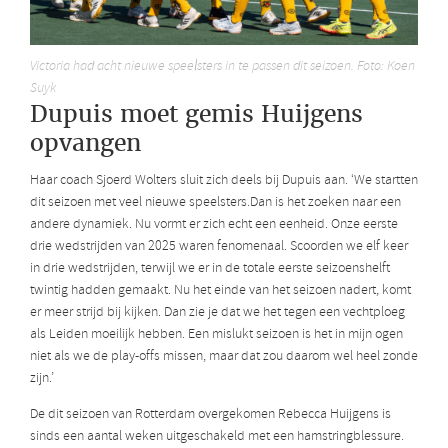
Victoria had acht nieuwe speelsters in te passen dit seizoen. Foto: Koen
Suyk
Dupuis moet gemis Huijgens
opvangen
Haar coach Sjoerd Wolters sluit zich deels bij Dupuis aan. ‘We startten
dit seizoen met veel nieuwe speelsters.Dan is het zoeken naar een
andere dynamiek. Nu vormt er zich echt een eenheid. Onze eerste
drie wedstrijden van 2025 waren fenomenaal. Scoorden we elf keer
in drie wedstrijden, terwijl we er in de totale eerste seizoenshelft
twintig hadden gemaakt. Nu het einde van het seizoen nadert, komt
er meer strijd bij kijken. Dan zie je dat we het tegen een vechtploeg
als Leiden moeilijk hebben. Een mislukt seizoen is het in mijn ogen
niet als we de play-offs missen, maar dat zou daarom wel heel zonde
zijn.’
De dit seizoen van Rotterdam overgekomen Rebecca Huijgens is
sinds een aantal weken uitgeschakeld met een hamstringblessure.