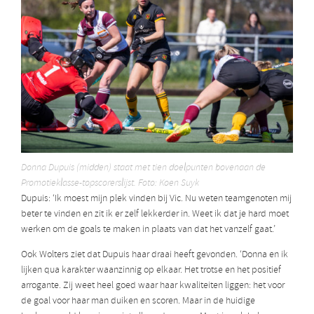
Donna Dupuis (midden) staat met tien doelpunten bovenaan de
Promotieklasse-topscorerslijst. Foto: Koen Suyk
Dupuis: ‘Ik moest mijn plek vinden bij Vic. Nu weten teamgenoten mij
beter te vinden en zit ik er zelf lekkerder in. Weet ik dat je hard moet
werken om de goals te maken in plaats van dat het vanzelf gaat.’
Ook Wolters ziet dat Dupuis haar draai heeft gevonden. ‘Donna en ik
lijken qua karakter waanzinnig op elkaar. Het trotse en het positief
arrogante. Zij weet heel goed waar haar kwaliteiten liggen: het voor
de goal voor haar man duiken en scoren. Maar in de huidige