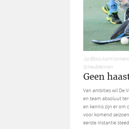
Jip Blaas komt komend 
Scheulderman
Geen haas
Van ambities wil De V
en team absoluut teru
en kennis zijn er om 
voor komend seizoen 
eerste instantie stee