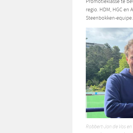
Promotieklasse te be
regio. HDM, HGC en A
Steenbokken-equipe.
Robbert-Jan de Vos en