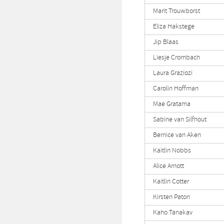
Marit Trouwborst
Eliza Hakstege
Jip Blaas
Liesje Crombach
Laura Graziozi
Carolin Hoffman
Mae Gratama
Sabine van Silfhout
Bernice van Aken
Kaitlin Nobbs
Alice Arnott
Kaitlin Cotter
Kirsten Paton
Kaho Tanakav