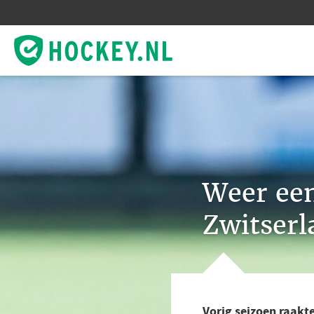
Weer een
Zwitserla
Vorig seizoen raakte