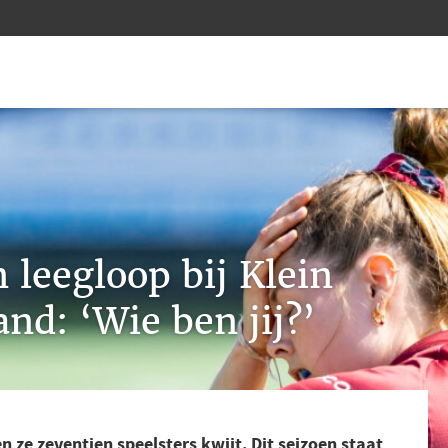
 leegloop bij Klein
nd: ‘Wie ben jij?’
n ze zeventien speelsters kwijt. Dit seizoen staat