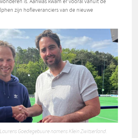
wonderen is. Aanwas kwam er vooral vanuit de
lphen zijn hofleveranciers van de nieuwe
 Laurens Goedegebuure namens Klein Zwitserland.