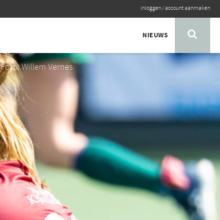
inloggen
/
account aanmaken
NIEUWS
Foto: Willem Vernes