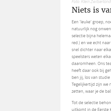
Foto: Klein Zwitserland
Niets is v
Een ‘leuke’ groep, no
natuurlijk nog onwenn
selectie bijna helema
red.) en we echt naar
snel dichter naar elk
speelsters weten elka
daaromheen. Ons tea
heeft daar ook bij geh
ben jij, los van stud
Tegelijkertijd zijn we
zetten, waar je de bal 
Tot de selectie behor
uitkomt in de Eerste K