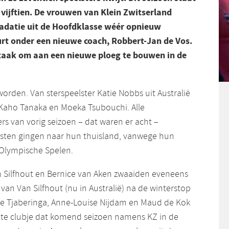
 vijftien. De vrouwen van Klein Zwitserland
adatie uit de Hoofdklasse wéér opnieuw
rt onder een nieuwe coach, Robbert-Jan de Vos.
taak om aan een nieuwe ploeg te bouwen in de
eworden. Van sterspeelster Katie Nobbs uit Australië
Kaho Tanaka en Moeka Tsubouchi. Alle
rs van vorig seizoen – dat waren er acht –
sten gingen naar hun thuisland, vanwege hun
Olympische Spelen.
n Silfhout en Bernice van Aken zwaaiden eveneens
r van Van Silfhout (nu in Australië) na de winterstop
ike Tjaberinga, Anne-Louise Nijdam en Maud de Kok
cte clubje dat komend seizoen namens KZ in de