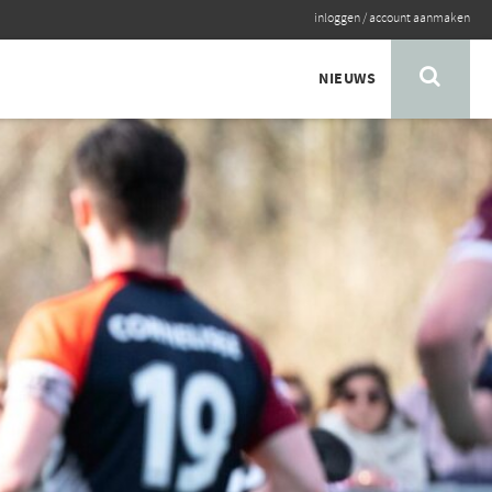
inloggen
/
account aanmaken
NIEUWS