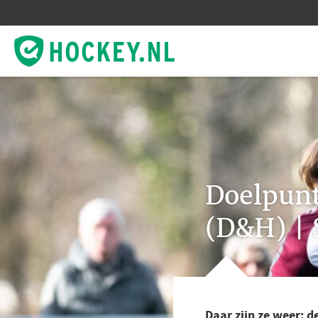
Doelpunt
(D&H) | 
Daar zijn ze weer: 